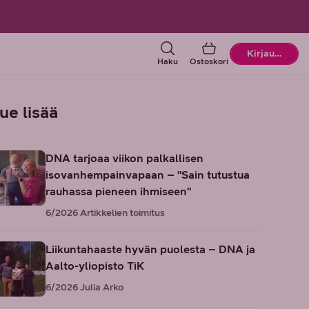
Ostoskori
Kirjaudu
Haku
Ostoskori
ue lisää
DNA tarjoaa viikon palkallisen
isovanhempainvapaan – "Sain tutustua
rauhassa pieneen ihmiseen"
6/2026
Artikkelien toimitus
Liikuntahaaste hyvän puolesta – DNA ja
Aalto-yliopisto TiK
6/2026
Julia Arko