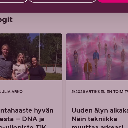
ogit
 JULIA ARKO
5/2026 ARTIKKELIEN TOIMI
untahaaste hyvän
Uuden älyn aikaka
esta – DNA ja
Näin tekniikka
o-yliopisto TiK
muuttaa arkeasi