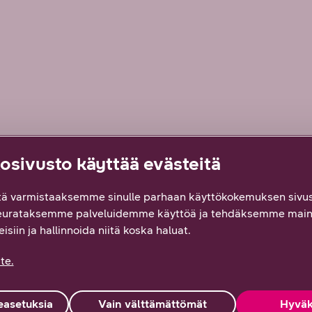
sivusto käyttää evästeitä
ä varmistaaksemme sinulle parhaan käyttökokemuksen sivus
eurataksemme palveluidemme käyttöä ja tehdäksemme main
tteesi on tärkeää!
isiin ja hallinnoida niitä koska haluat.
te.
En löytänyt
Ei hyödytä, ei vastannut
etsimääni
odotuksiani
asetuksia
Vain välttämättömät
Hyväk