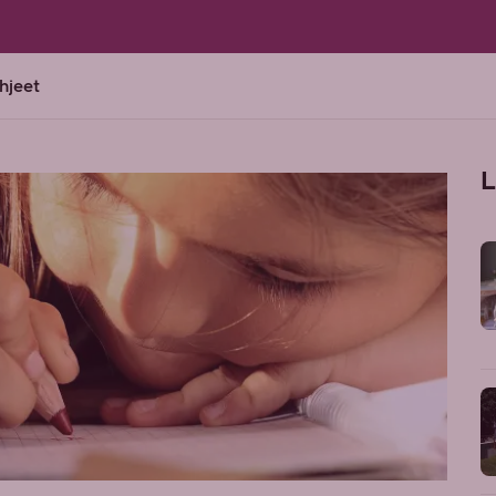
ohjeet
L