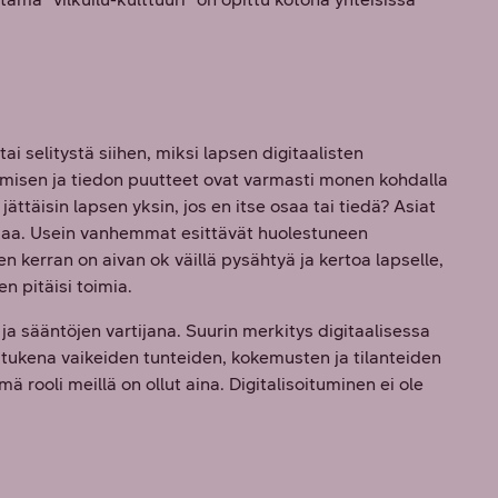
i selitystä siihen, miksi lapsen digitaalisten
misen ja tiedon puutteet ovat varmasti monen kohdalla
 jättäisin lapsen yksin, jos en itse osaa tai tiedä? Asiat
kaa. Usein vanhemmat esittävät huolestuneen
n kerran on aivan ok väillä pysähtyä ja kertoa lapselle,
en pitäisi toimia.
ja sääntöjen vartijana. Suurin merkitys digitaalisessa
ukena vaikeiden tunteiden, kokemusten ja tilanteiden
ä rooli meillä on ollut aina. Digitalisoituminen ei ole