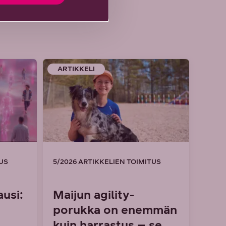
ARTIKKELI
TUS
5/2026 ARTIKKELIEN TOIMITUS
usi:
Maijun agility-
porukka on enemmän
kuin harrastus – se