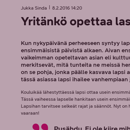
Jukka Sinda
8.2.2016 14:20
Yritänkö opettaa las
Kun nykypäivänä perheeseen syntyy lapsi
ensimmäisistä päivistä alkaen. Aivan e
vaikeimman opeteltavan asian eli kulttuur
merkitsevät, mitä tunteita ne meissä h
on se pohja, jonka päälle kasvava laps
tässä asiassa lapsi ihailee vanhempiaan 
Kouluikää lähestyttäessä lapsi ottaa usein ensimmä
Tässä vaiheessa lapselle hankitaan usein ensimm
Lapsihan tarvitsee selkeät rajat ja säännöt. Nyt on h
vaaraan!
Pysähdy. Ei ole kiire mi