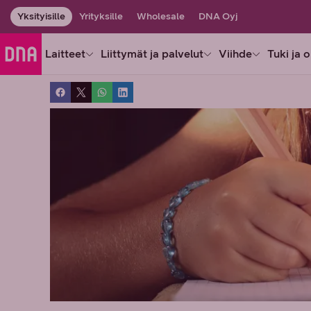
Yksityisille
Yrityksille
Wholesale
DNA Oyj
Laitteet
Liittymät ja palvelut
Viihde
Tuki ja 