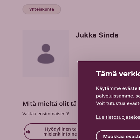
yhteiskunta
Jukka Sinda
Tämä verkko
Käytämme evästeit
palveluissamme, s
Mitä mieltä olit tästä sisällöstä? Palau
Voit tutustua eväste
Vastaa ensimmäisenä!
Lue tietosuojaselos
Hyödyllinen tai
Löysin
mielenkiintoinen
etsimäni
Muokkaa eväste