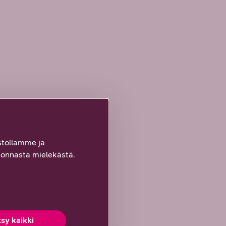
tollamme ja
onnasta mielekästä.
sy kaikki