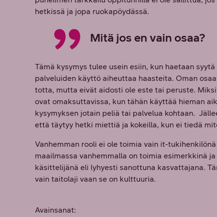
hetkissä ja jopa ruokapöydässä.
Mitä jos en vain osaa?
Tämä kysymys tulee usein esiin, kun haetaan syytä ta
palveluiden käyttö aiheuttaa haasteita. Oman osaa
totta, mutta eivät aidosti ole este tai peruste. Miksi
ovat omaksuttavissa, kun tähän käyttää hieman ai
kysymyksen jotain peliä tai palvelua kohtaan. Jällee
että täytyy hetki miettiä ja kokeilla, kun ei tiedä mit
Vanhemman rooli ei ole toimia vain it-tukihenkilönä 
maailmassa vanhemmalla on toimia esimerkkinä ja t
käsittelijänä eli lyhyesti sanottuna kasvattajana. Täm
vain taitolaji vaan se on kulttuuria.
Avainsanat: