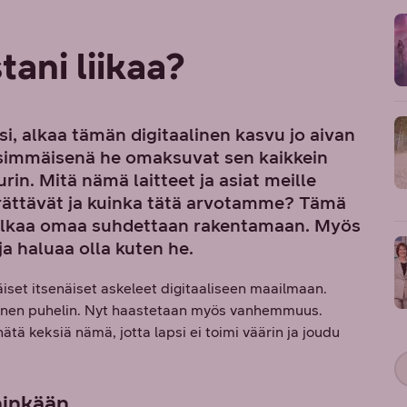
tani liikaa?
, alkaa tämän digitaalinen kasvu jo aivan
nsimmäisenä he omaksuvat sen kaikkein
in. Mitä nämä laitteet ja asiat meille
erättävät ja kuinka tätä arvotamme? Tämä
i alkaa omaa suhdettaan rakentamaan. Myös
ja haluaa olla kuten he.
iset itsenäiset askeleet digitaaliseen maailmaan.
äinen puhelin. Nyt haastetaan myös vanhemmuus.
ätä keksiä nämä, jotta lapsi ei toimi väärin ja joudu
hinkään.