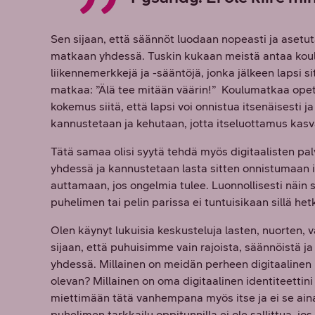
Sen sijaan, että säännöt luodaan nopeasti ja asetu
matkaan yhdessä. Tuskin kukaan meistä antaa koulu
liikennemerkkejä ja -sääntöjä, jonka jälkeen lapsi s
matkaa: ”Älä tee mitään väärin!” Koulumatkaa opete
kokemus siitä, että lapsi voi onnistua itsenäisesti
kannustetaan ja kehutaan, jotta itseluottamus kasv
Tätä samaa olisi syytä tehdä myös digitaalisten p
yhdessä ja kannustetaan lasta sitten onnistumaan its
auttamaan, jos ongelmia tulee. Luonnollisesti näin 
puhelimen tai pelin parissa ei tuntuisikaan sillä hetk
Olen käynyt lukuisia keskusteluja lasten, nuorten,
sijaan, että puhuisimme vain rajoista, säännöistä j
yhdessä. Millainen on meidän perheen digitaalinen 
olevan? Millainen on oma digitaalinen identiteettin
miettimään tätä vanhempana myös itse ja ei se ain
puhelimen tarkkailu oppitunnilla ei ole sallittua, jos