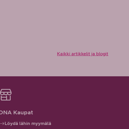
Kaikki artikkelit ja blogit
DNA Kaupat
Löydä lähin myymälä