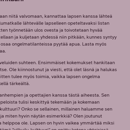
taan niitä valvomaan, kannattaa lapsen kanssa lähteä
matkalle lähtevälle lapselleen opeteltavaksi listan
itten työnnetään ulos ovesta ja toivotetaan hyvää
llaan ja kuljetaan yhdessä niin pitkään, kunnes syntyy
 ja osaa ongelmatilanteissa pyytää apua. Lasta myös
aa.
alveluiden suhteen. Ensimmäiset kokemukset hankitaan
e. Ole kiinnostunut ja viesti, että olet läsnä ja halukas
sitten tulee myös toimia, vaikka lapsen ongelma
ellä tärkeältä.
 vanhempien ja opettajien kanssa tästä aiheesta. Sen
a peloista tulisi keskittyä tekemään ja kokemaan
kulttuuri? Onko se sellainen, millainen haluamme sen
i ja miten hyvin näytän esimerkkiä? Olen joutunut
a helppoa ole. Lapsen on hyvin vaikea ymmärtää miksi
 tämä ”vilkuilu-kulttuuri” on opittu kotona yhteisissä