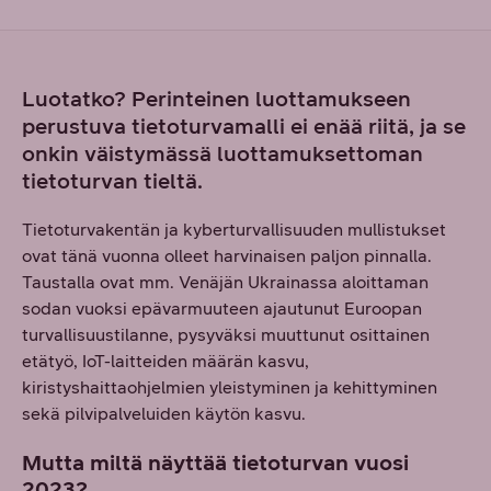
Luotatko? Perinteinen luottamukseen
perustuva tietoturvamalli ei enää riitä, ja se
onkin väistymässä luottamuksettoman
tietoturvan tieltä.
Tietoturvakentän ja kyberturvallisuuden mullistukset
ovat tänä vuonna olleet harvinaisen paljon pinnalla.
Taustalla ovat mm. Venäjän Ukrainassa aloittaman
sodan vuoksi epävarmuuteen ajautunut Euroopan
turvallisuustilanne, pysyväksi muuttunut osittainen
etätyö, IoT-laitteiden määrän kasvu,
kiristyshaittaohjelmien yleistyminen ja kehittyminen
sekä pilvipalveluiden käytön kasvu.
Mutta miltä näyttää tietoturvan vuosi
2023?