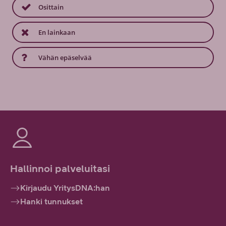
Osittain
En lainkaan
Vähän epäselvää
Hallinnoi palveluitasi
Kirjaudu YritysDNA:han
Hanki tunnukset