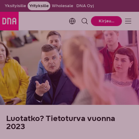
Yksityisille
Yrityksille
Wholesale
DNA Oyj
Change language. Current la
Kirjaudu
Luotatko? Tietoturva vuonna
2023