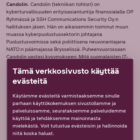
Candolin
. Candolin (tekniikan tohtori) on
kyberturvallisuuden erityisasiantuntija finanssialalla OP
Ryhmässä ja SSH Communications Security Oy:n
hallituksen jäsen. Hän on aikaisemmin toiminut muun
muassa kyberpuolustussektorin johtajana
Puolustusvoimissa sekä poliittisena neuvonantajana
NATO:n päämajassa Brysselissä. Puheenvuorossaan
Candolin vastasi kysymykseen: Mitä suomalaisten IT-
johtajien ja yrityspäättäjien on tiedettävä
Tämä verkkosivusto käyttää
kyberturvallisuudesta juuri nyt?
evästeitä
Iltapäivän paneelikeskustelu keskittyi tietoturvan ja
luottamuksen suhteeseen – tai tarkemmin juuri
Käytämme evästeitä varmistaaksemme sinulle
luottamattomuuteen. Paneelissa asiantuntijoina olivat
parhaan käyttökokemuksen sivustollamme ja
kyberturvallisuuden erityisasiantuntija Catharina
palveluissamme, seurataksemme palveluidemme
Candolin, Fortinetin vanhempi tietoturva-asiantuntija
käyttöä ja tehdäksemme mainonnasta
Timo Lohenoja
, Aruban asiantuntija
Matti-Pekka
mielekästä. Voit tutustua evästeisiin ja hallinnoida
Liimatainen
sekä DNA:n business manager
Juho
niitä koska haluat.
Saarinen
.