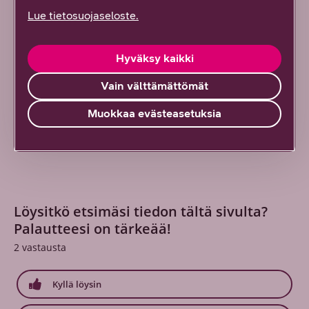
Lue tietosuojaseloste.
Tilaisuuden avasi DNA:n toimitusjohtaja
Jussi
Tolvanen
. Päivän aikana lavalle astuivat myös
LähiTapiolan tietohallintojohtaja
Mikko Vastela
,
Hyväksy kaikki
Fortinetin director systems engineering
Jani Ekman
ja
Vain välttämättömät
Aruban account manager
Lauri Hämäläinen
.
Muokkaa evästeasetuksia
Kiitos kaikille tapahtumaan osallistuneille!
Löysitkö etsimäsi tiedon tältä sivulta?
Palautteesi on tärkeää!
2
vastausta
Kyllä löysin