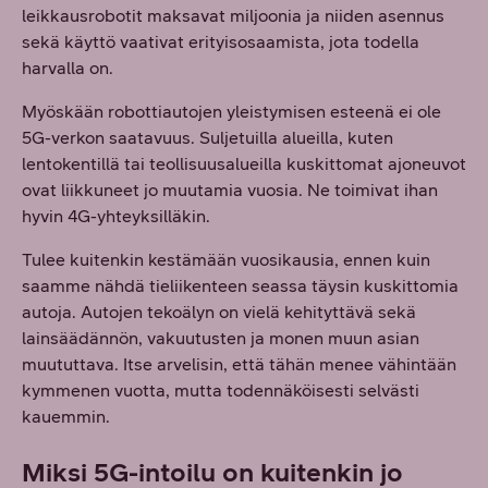
leikkausrobotit maksavat miljoonia ja niiden asennus
sekä käyttö vaativat erityisosaamista, jota todella
harvalla on.
Myöskään robottiautojen yleistymisen esteenä ei ole
5G-verkon saatavuus. Suljetuilla alueilla, kuten
lentokentillä tai teollisuusalueilla kuskittomat ajoneuvot
ovat liikkuneet jo muutamia vuosia. Ne toimivat ihan
hyvin 4G-yhteyksilläkin.
Tulee kuitenkin kestämään vuosikausia, ennen kuin
saamme nähdä tieliikenteen seassa täysin kuskittomia
autoja. Autojen tekoälyn on vielä kehityttävä sekä
lainsäädännön, vakuutusten ja monen muun asian
muututtava. Itse arvelisin, että tähän menee vähintään
kymmenen vuotta, mutta todennäköisesti selvästi
kauemmin.
Miksi 5G-intoilu on kuitenkin jo