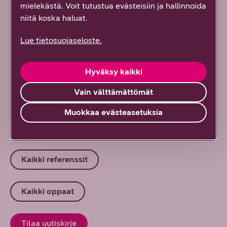
mielekästä. Voit tutustua evästeisiin ja hallinnoida
käyttöön
niitä koska haluat.
6/2026
DNA Yrityksille
Lue tietosuojaseloste.
Kyberrikoksia, uusia näkökulmia ja
tulevaisuuden teknologiaa! Näitä podcasteja et
Hyväksy kaikki
voi missata
6/2026
DNA Yrityksille
Vain välttämättömät
Muokkaa evästeasetuksia
Kaikki artikkelit ja blogit
Kaikki referenssit
Kaikki oppaat
Tilaa uutiskirje