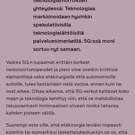
teknologiamurroksen
yhteydessä: Teknologiaa
markkinoidaan hyvinkin
spekulatiivisilla
teknologialähtöisillä
palveluesimerkeillä. 5G:ssä moni
sortuu nyt samaan.
Vaikka 5G:n lupaamat erittäin korkeat
tiedonsiirtonopeudet ja pieni viive ovatkin kriittisiä
elementtejä sekä etäkirurgialle että autonomisille
autoille, tulee kestämään vielä vuosia, ennen kuin ne
ovat arkea. Ottaa aikansa, että 5G-verkot kattavat koko
maan ja teknologia kehittyy niin, että se mahdollistaa
takuuvarmasti minimaalisen viiveen minkä tahansa
kahden pisteen välillä.
Suurempi este sille, että etäkirurgia leviäisi nopeasti
koteihin tai esimerkiksi laskettelukeskuksiin on se, että