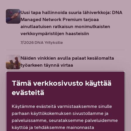
Uusi tapa hallinnoida suuria lähiverkkoja: DNA
Managed Network Premium tarjoaa
ainutlaatuisen ratkaisun monimutkaisten
verkkoympäristöjen haasteisiin
7/2026
DNA Yrityksille
Näiden vinkkien avulla palaat kesälomalta
työarkeen täynnä virtaa
6/2026
DNA Yrityksille
Tämä verkkosivusto käyttää
Suomesta seuraava tekoälyn edelläkävijä? AI
evästeitä
Finlandin johtajan eväät globaaliin kasvuun
6/2026
DNA Yrityksille
Käytämme evästeitä varmistaaksemme sinulle
parhaan käyttökokemuksen sivustollamme ja
palveluissamme, seurataksemme palveluidemme
Sinustako promptauksen kuningas tai
käyttöä ja tehdäksemme mainonnasta
kuningatar? Vinkit tekoälyn tehokkaaseen