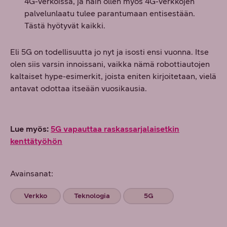
4G-verkoissa, ja näin ollen myös 4G-verkkojen
palvelunlaatu tulee parantumaan entisestään.
Tästä hyötyvät kaikki.
Eli 5G on todellisuutta jo nyt ja isosti ensi vuonna. Itse
olen siis varsin innoissani, vaikka nämä robottiautojen
kaltaiset hype-esimerkit, joista eniten kirjoitetaan, vielä
antavat odottaa itseään vuosikausia.
Lue myös:
5G vapauttaa raskassarjalaisetkin
kenttätyöhön
Avainsanat:
Verkko
Teknologia
5G