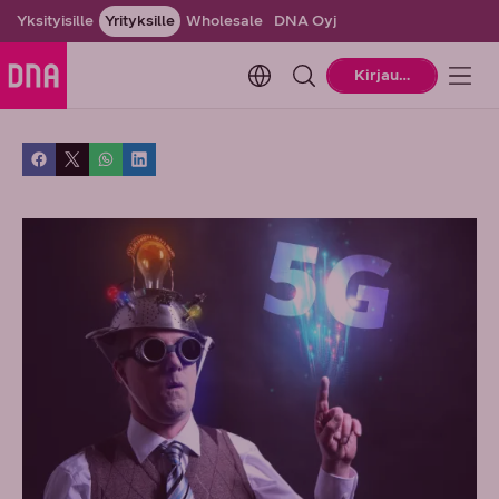
Yksityisille
Yrityksille
Wholesale
DNA Oyj
Change language. Current la
Kirjaudu