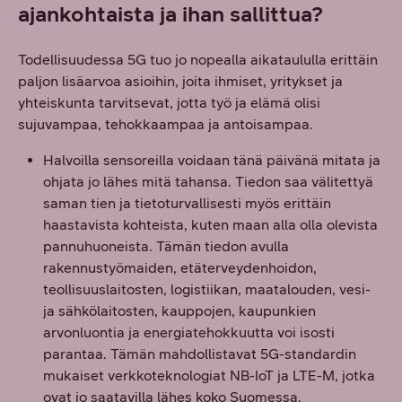
ajankohtaista ja ihan sallittua?
Todellisuudessa 5G tuo jo nopealla aikataululla erittäin
paljon lisäarvoa asioihin, joita ihmiset, yritykset ja
yhteiskunta tarvitsevat, jotta työ ja elämä olisi
sujuvampaa, tehokkaampaa ja antoisampaa.
Halvoilla sensoreilla voidaan tänä päivänä mitata ja
ohjata jo lähes mitä tahansa. Tiedon saa välitettyä
saman tien ja tietoturvallisesti myös erittäin
haastavista kohteista, kuten maan alla olla olevista
pannuhuoneista. Tämän tiedon avulla
rakennustyömaiden, etäterveydenhoidon,
teollisuuslaitosten, logistiikan, maatalouden, vesi-
ja sähkölaitosten, kauppojen, kaupunkien
arvonluontia ja energiatehokkuutta voi isosti
parantaa. Tämän mahdollistavat 5G-standardin
mukaiset verkkoteknologiat NB-IoT ja LTE-M, jotka
ovat jo saatavilla lähes koko Suomessa.