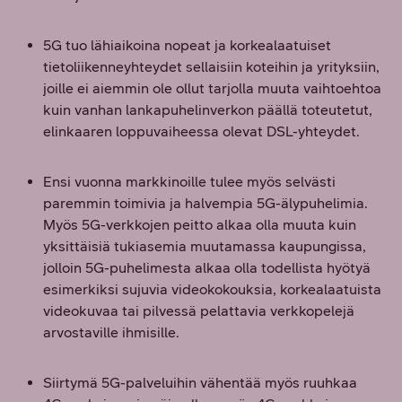
5G tuo lähiaikoina nopeat ja korkealaatuiset
tietoliikenneyhteydet sellaisiin koteihin ja yrityksiin,
joille ei aiemmin ole ollut tarjolla muuta vaihtoehtoa
kuin vanhan lankapuhelinverkon päällä toteutetut,
elinkaaren loppuvaiheessa olevat DSL-yhteydet.
Ensi vuonna markkinoille tulee myös selvästi
paremmin toimivia ja halvempia 5G-älypuhelimia.
Myös 5G-verkkojen peitto alkaa olla muuta kuin
yksittäisiä tukiasemia muutamassa kaupungissa,
jolloin 5G-puhelimesta alkaa olla todellista hyötyä
esimerkiksi sujuvia videokokouksia, korkealaatuista
videokuvaa tai pilvessä pelattavia verkkopelejä
arvostaville ihmisille.
Siirtymä 5G-palveluihin vähentää myös ruuhkaa