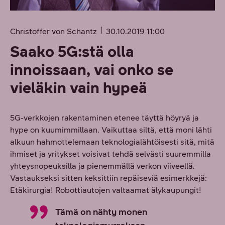
Christoffer von Schantz
30.10.2019 11:00
Saako 5G:stä olla
innoissaan, vai onko se
vieläkin vain hypeä
5G-verkkojen rakentaminen etenee täyttä höyryä ja
hype on kuumimmillaan. Vaikuttaa siltä, että moni lähti
alkuun hahmottelemaan teknologialähtöisesti sitä, mitä
ihmiset ja yritykset voisivat tehdä selvästi suuremmilla
yhteysnopeuksilla ja pienemmällä verkon viiveellä.
Vastaukseksi sitten keksittiin repäiseviä esimerkkejä:
Etäkirurgia! Robottiautojen valtaamat älykaupungit!
Tämä on nähty monen