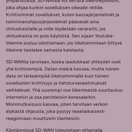
ympäristössä. SD-WANia voi verrata liikennepoliisiin,
joka ohjaa kunkin sovelluksen oikealle reitille.
Kriittisimmät sovellukset, kuten kassajärjestelmät ja
toiminnanohjausjärjestelmät pääsevät aina
ohituskaistalle ja niille löydetään varareitti, jos
ohituskaista on pois käytöstä. Sen sijaan Youtube-
liikenne joutuu odottamaan, jos liiketoimintaan liittyvä
liikenne taistelee samasta kaistasta.
SD-WANia tarvitaan, koska laadukkaat yhteydet ovat
yhä kriittisempiä. Datan määrä kasvaa, mutta toinen
data on tärkeämpää liiketoiminnalle kuin toinen:
sovellusten kriittisyys ja tietoturvavaatimukset
vaihtelevat. Yhä suurempi osa liikenteestä suuntautuu
internetiin ja osa perinteisiin konesaleihin.
Monimutkaisuus kasvaa, joten tarvitaan verkon
älykästä ohjausta, joka pystyy reaaliaikaisesti
reagoimaan muuttuviin tilanteisiin.
Käytännössä SD-WAN toteutetaan ottamalla