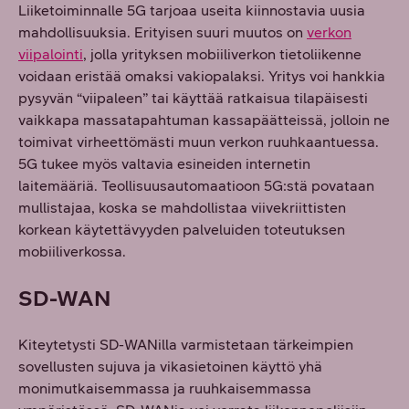
Liiketoiminnalle 5G tarjoaa useita kiinnostavia uusia
mahdollisuuksia. Erityisen suuri muutos on
verkon
viipalointi
, jolla yrityksen mobiiliverkon tietoliikenne
voidaan eristää omaksi vakiopalaksi. Yritys voi hankkia
pysyvän “viipaleen” tai käyttää ratkaisua tilapäisesti
vaikkapa massatapahtuman kassapäätteissä, jolloin ne
toimivat virheettömästi muun verkon ruuhkaantuessa.
5G tukee myös valtavia esineiden internetin
laitemääriä. Teollisuusautomaatioon 5G:stä povataan
mullistajaa, koska se mahdollistaa viivekriittisten
korkean käytettävyyden palveluiden toteutuksen
mobiiliverkossa.
SD-WAN
Kiteytetysti SD-WANilla varmistetaan tärkeimpien
sovellusten sujuva ja vikasietoinen käyttö yhä
monimutkaisemmassa ja ruuhkaisemmassa