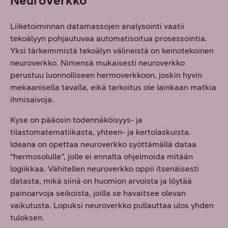
Neuroverkko
Liiketoiminnan datamassojen analysointi vaatii
tekoälyyn pohjautuvaa automatisoitua prosessointia.
Yksi tärkeimmistä tekoälyn välineistä on keinotekoinen
neuroverkko. Nimensä mukaisesti neuroverkko
perustuu luonnolliseen hermoverkkoon, joskin hyvin
mekaanisella tavalla, eikä tarkoitus ole lainkaan matkia
ihmisaivoja.
Kyse on pääosin todennäköisyys- ja
tilastomatematiikasta, yhteen- ja kertolaskuista.
Ideana on opettaa neuroverkko syöttämällä dataa
“hermosolulle”, jolle ei ennalta ohjelmoida mitään
logiikkaa. Vähitellen neuroverkko oppii itsenäisesti
datasta, mikä siinä on huomion arvoista ja löytää
painoarvoja seikoista, joilla se havaitsee olevan
vaikutusta. Lopuksi neuroverkko pullauttaa ulos yhden
tuloksen.