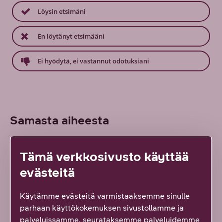
Löysin etsimäni
En löytänyt etsimääni
Ei hyödytä, ei vastannut odotuksiani
Samasta aiheesta
Tämä verkkosivusto käyttää
Uusi tapa hallinnoida suuria lähiverkkoja: DNA
Managed Network Premium tarjoaa
evästeitä
ainutlaatuisen ratkaisun monimutkaisten
verkkoympäristöjen haasteisiin
Käytämme evästeitä varmistaaksemme sinulle
7/2026
DNA Yrityksille
parhaan käyttökokemuksen sivustollamme ja
palveluissamme, seurataksemme palveluidemme