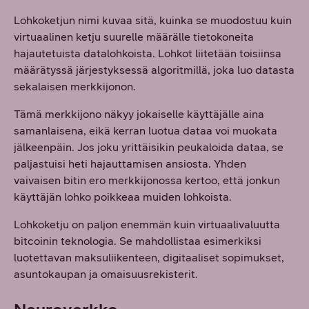
Lohkoketjun nimi kuvaa sitä, kuinka se muodostuu kuin
virtuaalinen ketju suurelle määrälle tietokoneita
hajautetuista datalohkoista. Lohkot liitetään toisiinsa
määrätyssä järjestyksessä algoritmillä, joka luo datasta
sekalaisen merkkijonon.
Tämä merkkijono näkyy jokaiselle käyttäjälle aina
samanlaisena, eikä kerran luotua dataa voi muokata
jälkeenpäin. Jos joku yrittäisikin peukaloida dataa, se
paljastuisi heti hajauttamisen ansiosta. Yhden
vaivaisen bitin ero merkkijonossa kertoo, että jonkun
käyttäjän lohko poikkeaa muiden lohkoista.
Lohkoketju on paljon enemmän kuin virtuaalivaluutta
bitcoinin teknologia. Se mahdollistaa esimerkiksi
luotettavan maksuliikenteen, digitaaliset sopimukset,
asuntokaupan ja omaisuusrekisterit.