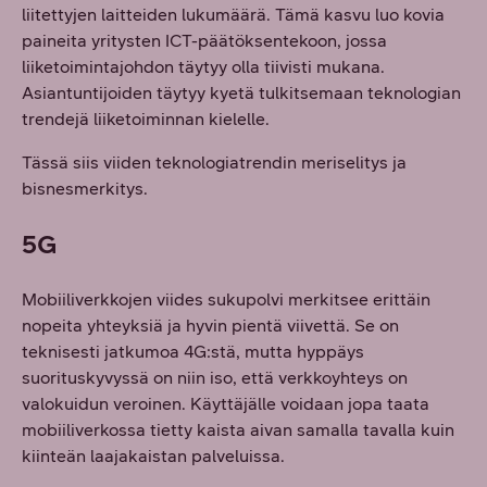
liitettyjen laitteiden lukumäärä. Tämä kasvu luo kovia
paineita yritysten ICT-päätöksentekoon, jossa
liiketoimintajohdon täytyy olla tiivisti mukana.
Asiantuntijoiden täytyy kyetä tulkitsemaan teknologian
trendejä liiketoiminnan kielelle.
Tässä siis viiden teknologiatrendin meriselitys ja
bisnesmerkitys.
5G
Mobiiliverkkojen viides sukupolvi merkitsee erittäin
nopeita yhteyksiä ja hyvin pientä viivettä. Se on
teknisesti jatkumoa 4G:stä, mutta hyppäys
suorituskyvyssä on niin iso, että verkkoyhteys on
valokuidun veroinen. Käyttäjälle voidaan jopa taata
mobiiliverkossa tietty kaista aivan samalla tavalla kuin
kiinteän laajakaistan palveluissa.