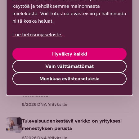
Suomesta seuraava tekoälyn edelläkävijä? AI
käyttöä ja tehdäksemme mainonnasta
Finlandin johtajan eväät globaaliin kasvuun
mielekästä. Voit tutustua evästeisiin ja hallinnoida
niitä koska haluat.
6/2026
DNA Yrityksille
Lue tietosuojaseloste.
Sinustako promptauksen kuningas tai
kuningatar? Vinkit tekoälyn tehokkaaseen
Hyväksy kaikki
käyttöön
6/2026
DNA Yrityksille
Vain välttämättömät
Muokkaa evästeasetuksia
Kyberrikoksia, uusia näkökulmia ja
tulevaisuuden teknologiaa! Näitä podcasteja et
voi missata
6/2026
DNA Yrityksille
Tulevaisuudenkestävä verkko on yrityksesi
menestyksen perusta
6/2026
DNA Yrityksille