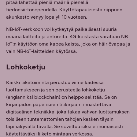
pitää lähettää pieniä määriä pienellä
tiedonsiirtonopeudella. Käyttötapauksesta riippuen
akunkesto venyy jopa yli 10 vuoteen.
NB-IoT-verkkoon voi kytkeytyä paikallisesti suuria
määriä laitteita ja antureita. 4G-kaistasta varataan NB-
IoT:n käyttöön oma kapea kaista, joka on häiriövapaa ja
vain NB-IoT-laitteiden käytössä.
Lohkoketju
Kaikki liiketoiminta perustuu viime kädessä
luottamukseen ja sen perusteella lohkoketju
(englanniksi blockchain) on helppo selittää. Se on
kirjanpidon paperiseen tilikirjaan rinnastettava
digitaalinen tekniikka, joka takaa vahvan luottamuksen
toisilleen tuntemattomien tahojen kesken täysin
läpinäkyvällä tavalla. Se soveltuu siksi erinomaisesti
käytettäväksi liiketoimintaan verkossa.