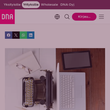
Yksityisille
Yrityksille
Wholesale
DNA Oyj
Change language. Current la
Kirjaudu