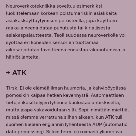
Neuroverkkotekniikka soveltuu esimerkiksi
luokittelemaan korkean poistumariskin asiakkaita
asiakaskäyttäytymisen perusteella, jopa käyttäen
raaka-aineena dataa puhutusta tai kirjallisesta
asiakaspalautteesta. Teollisuudessa neuroverkolle voi
syöttää eri koneiden sensorien tuottamaa
aikasarjadataa tavoitteena ennustaa vikaantumisia ja
häiriötilanteita.
+ ATK
Tirsk. Ei ole elämää ilman huumoria, ja kahvipöydässä
pomosikin kaipaa hetken kevennystä. Automaattisen
tietojenkäsittelyjen lyhenne kuulostaa antiikkiselta,
mutta jospa vakavoidutaan silti. Sopii nimittäin miettiä,
missä olemme verrattuna siihen aikaan, kun ATK tuli
suomen kieleen englannin lyhenteestä ADP (automatic
data processing). Silloin termi oli roimasti yliampuva.