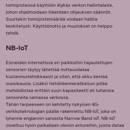
toimipisteissä käyttöön älykäs verkon hallintalaite,
johon ohjelmoidaan liikenteen ohjauksen säännöt.
Suurtakin toimipistemäärää voidaan hallita
keskitetysti. Käyttöönotto ja muutokset on helppo
tehdä.
NB-IoT
Esineiden internetissä eri paikkoihin hajautettujen
sensorien täytyy lähettää mittausdataa
kustannustehokkaasti ja siten, että akku kestää
vuosikausia. Lisäksi tietoliikenneratkaisun pitää
mahdollistaa erittäin suuri kapasiteetti eli tuhansia
sensoreita samassa verkossa.
Tähän tarpeeseen on kehitetty nykyisen 4G-
verkkoteknologian päälle rakennettu NB-IoT, joka on
lyhenne englannin sanoista Narrow Band IoT. NB-IoT
soveltuu hyvin paikallaan oleviin antureihin, joista dataa