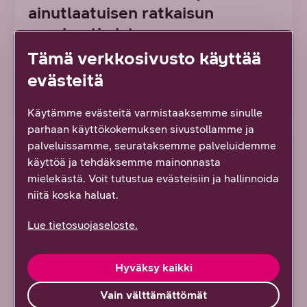
ainutlaatuisen ratkaisun
monimutkaisten
verkkoympäristöjen haasteisiin
Tämä verkkosivusto käyttää
evästeitä
Lue artikkeli
Käytämme evästeitä varmistaaksemme sinulle
parhaan käyttökokemuksen sivustollamme ja
ARTIKKELI
palveluissamme, seurataksemme palveluidemme
käyttöä ja tehdäksemme mainonnasta
mielekästä. Voit tutustua evästeisiin ja hallinnoida
niitä koska haluat.
Lue tietosuojaseloste.
Hyväksy kaikki
Vain välttämättömät