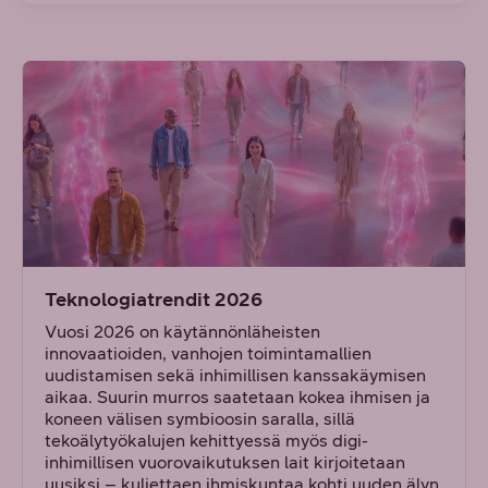
Teknologiatrendit 2026
Vuosi 2026 on käytännönläheisten
innovaatioiden, vanhojen toimintamallien
uudistamisen sekä inhimillisen kanssakäymisen
aikaa. Suurin murros saatetaan kokea ihmisen ja
koneen välisen symbioosin saralla, sillä
tekoälytyökalujen kehittyessä myös digi-
inhimillisen vuorovaikutuksen lait kirjoitetaan
uusiksi – kuljettaen ihmiskuntaa kohti uuden älyn