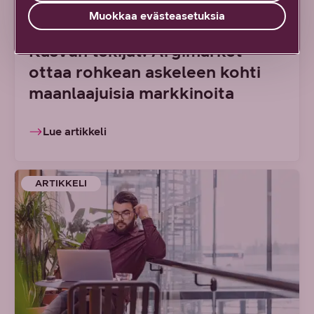
7/2026 DNA YRITYKSILLE
Muokkaa evästeasetuksia
Kasvun tekijät: Argimarket
ottaa rohkean askeleen kohti
maanlaajuisia markkinoita
Lue artikkeli
ARTIKKELI