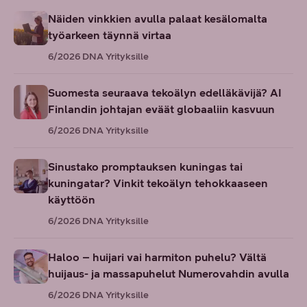
Näiden vinkkien avulla palaat kesälomalta
työarkeen täynnä virtaa
6/2026
DNA Yrityksille
Suomesta seuraava tekoälyn edelläkävijä? AI
Finlandin johtajan eväät globaaliin kasvuun
6/2026
DNA Yrityksille
Sinustako promptauksen kuningas tai
kuningatar? Vinkit tekoälyn tehokkaaseen
käyttöön
6/2026
DNA Yrityksille
Haloo – huijari vai harmiton puhelu? Vältä
huijaus- ja massapuhelut Numerovahdin avulla
6/2026
DNA Yrityksille