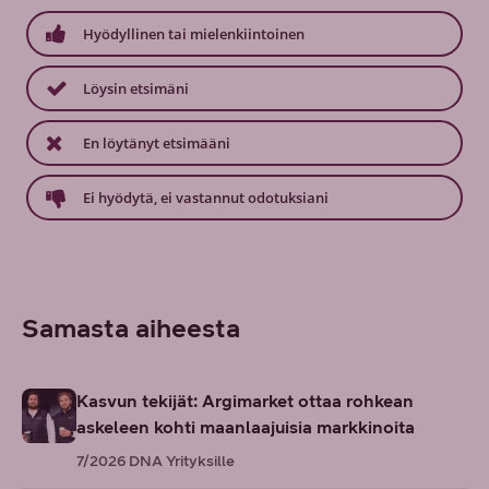
Hyödyllinen tai mielenkiintoinen
Löysin etsimäni
En löytänyt etsimääni
Ei hyödytä, ei vastannut odotuksiani
Samasta aiheesta
Kasvun tekijät: Argimarket ottaa rohkean
askeleen kohti maanlaajuisia markkinoita
7/2026
DNA Yrityksille