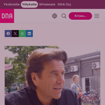
Yksityisille
Yrityksille
Wholesale
DNA Oyj
Change language. Current la
Kirjaudu