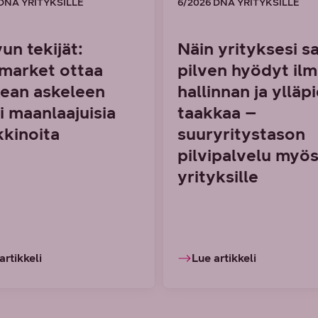
 DNA YRITYKSILLE
6/2026 DNA YRITYKSILLE
un tekijät:
Näin yrityksesi s
market ottaa
pilven hyödyt il
ean askeleen
hallinnan ja ylläp
i maanlaajuisia
taakkaa –
kinoita
suuryritystason
pilvipalvelu myös
yrityksille
artikkeli
Lue artikkeli