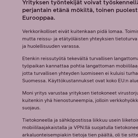
Yrityksen työntekijät voivat työskennel
perjantain etänä mökiltä, toinen puole
Eurooppaa.
Verkkorikolliset eivät kuitenkaan pidä lomaa. Toim
mutta reissu- ja etätyöläisten yhteyksien tietoturv
ja huolellisuuden varassa.
Etenkin reissutyötä tekevältä turvallisen langattom
työpaikan kannattaa pohtia langattoman mobiililaaj
jotta turvallisen yhteyden luomiseen ei kuluisi turha
Suomessa. Käyttökustannukset ovat koko EU:n aluee
Moni yritys varustaa yrityksen tietokoneet virusto
kuitenkin yhä hienostuneempia, jolloin verkkohyökk
suojaus.
Tietokoneella ja sähköpostissa liikkuu usein liiketoi
mobiililaajakaistalla ja VPN:llä suojatulla tietokonee
arkaluonteisempiakin tietoja tien päältä, oli tie si