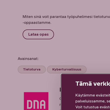
Miten sinä voit parantaa työpuhelimesi tietoturv
-oppaastamme.
Lataa opas
Avainsanat:
Tietoturva
Kyberturvallisuus
Tämä verkko
DNA Yrityksille
Käytämme evästeit
Olemme uuden työn edelläkä
palveluissamme, s
monimutkaisuuden ja haluaa 
Voit tutustua eväste