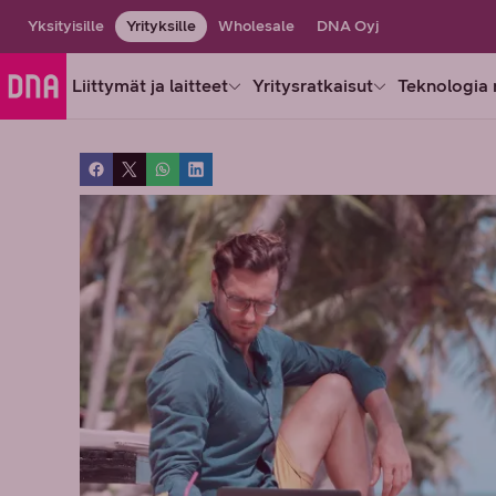
Yksityisille
Yrityksille
Wholesale
DNA Oyj
Liittymät ja laitteet
Yritysratkaisut
Teknologia 