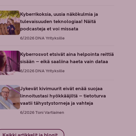
Kyberrikoksia, uusia näkökulmia ja
tulevaisuuden teknologiaa! Näitä
podcasteja et voi missata
6/2026
DNA Yrityksille
Kyberrosvot etsivät aina helpointa reittiä
sisään – eikä saaliina haeta vain dataa
6/2026
DNA Yrityksille
Jykevät kivimuurit eivät enää suojaa
linnoitustasi hyökkääjiltä – tietoturva
vaatii tähystystorneja ja vahteja
6/2026
Toni Vartiainen
Kaikki artikkelit ja blogit