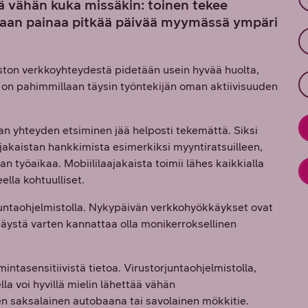
lä vähän kuka missäkin: toinen tekee
staan painaa pitkää päivää myymässä ympäri
iston verkkoyhteydestä pidetään usein hyvää huolta,
a on pahimmillaan täysin työntekijän oman aktiivisuuden
an yhteyden etsiminen jää helposti tekemättä. Siksi
akaistan hankkimista esimerkiksi myyntiratsuilleen,
an työaikaa. Mobiililaajakaista toimii lähes kaikkialla
lla kohtuulliset.
rjuntaohjelmistolla. Nykypäivän verkkohyökkäykset ovat
äystä varten kannattaa olla monikerroksellinen
mintasensitiivistä tietoa. Virustorjuntaohjelmistolla,
lla voi hyvillä mielin lähettää vähän
tten saksalainen autobaana tai savolainen mökkitie.