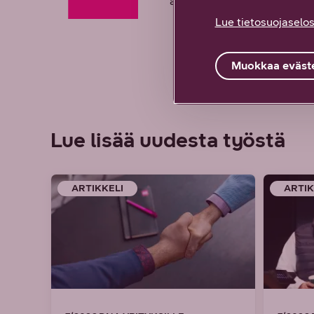
asiakkaillemme ensiluokkaisi
Lue tietosuojaselos
Muokkaa eväste
Lue lisää uudesta työstä
ARTIKKELI
ARTIK