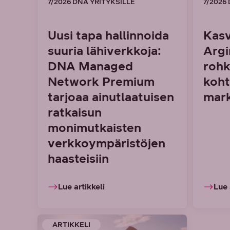
7/2026 DNA YRITYKSILLE
7/2026
Uusi tapa hallinnoida
Kasv
suuria lähiverkkoja:
Argi
DNA Managed
rohk
Network Premium
koht
tarjoaa ainutlaatuisen
mark
ratkaisun
monimutkaisten
verkkoympäristöjen
haasteisiin
Lue artikkeli
Lue 
ARTIKKELI