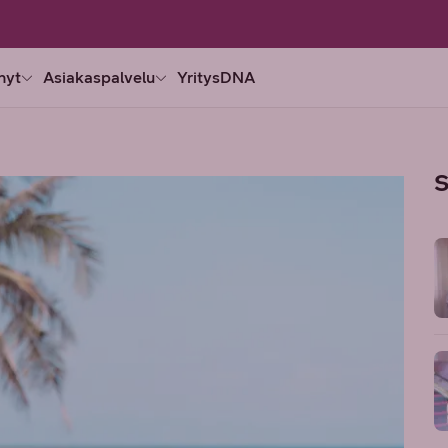
nyt
Asiakaspalvelu
YritysDNA
S