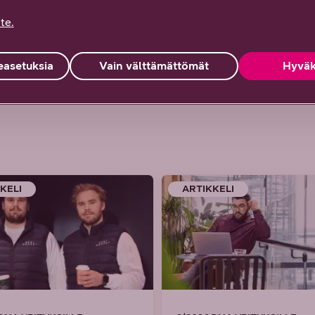
a ratkaisuja ja odotukset ylittävää palvelua.
te.
asetuksia
Vain välttämättömät
Hyväk
KELI
ARTIKKELI