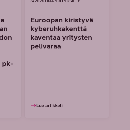
6/2026 DNA YRITYKSILLE
aa
Euroopan kiristyvä
man
kyberuhkakenttä
idon
kaventaa yritysten
pelivaraa
 pk-
Lue artikkeli