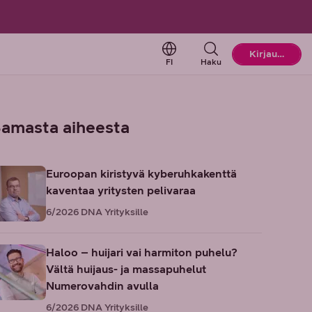
Change language. Current l
Kirjaudu
FI
Haku
amasta aiheesta
Euroopan kiristyvä kyberuhkakenttä
kaventaa yritysten pelivaraa
6/2026
DNA Yrityksille
Haloo – huijari vai harmiton puhelu?
Vältä huijaus- ja massapuhelut
Numerovahdin avulla
6/2026
DNA Yrityksille