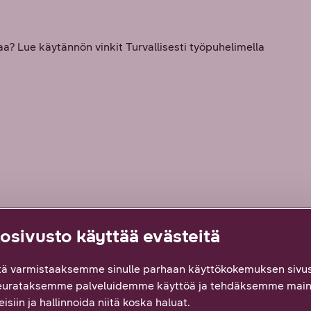
aa? Lue käytännön vinkit Turvallisesti työpuhelimella
sivusto käyttää evästeitä
ä varmistaaksemme sinulle parhaan käyttökokemuksen sivus
vijä, joka ymmärtää digitalisoituneen maailman
eurataksemme palveluidemme käyttöä ja tehdäksemme main
tehdä siitä yllättävän yksinkertaista tarjoamalla
isiin ja hallinnoida niitä koska haluat.