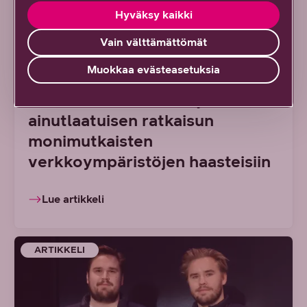
Hyväksy kaikki
7/2026 DNA YRITYKSILLE
Vain välttämättömät
Uusi tapa hallinnoida suuria
Muokkaa evästeasetuksia
lähiverkkoja: DNA Managed
Network Premium tarjoaa
ainutlaatuisen ratkaisun
monimutkaisten
verkkoympäristöjen haasteisiin
Lue artikkeli
ARTIKKELI