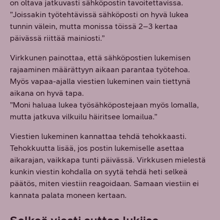
on oltava jatkuvasti sähköpostin tavoitettavissa.
”Joissakin työtehtävissä sähköposti on hyvä lukea
tunnin välein, mutta monissa töissä 2–3 kertaa
päivässä riittää mainiosti.”
Virkkunen painottaa, että sähköpostien lukemisen
rajaaminen määrättyyn aikaan parantaa työtehoa.
Myös vapaa-ajalla viestien lukeminen vain tiettynä
aikana on hyvä tapa.
”Moni haluaa lukea työsähköpostejaan myös lomalla,
mutta jatkuva vilkuilu häiritsee lomailua.”
Viestien lukeminen kannattaa tehdä tehokkaasti.
Tehokkuutta lisää, jos postin lukemiselle asettaa
aikarajan, vaikkapa tunti päivässä. Virkkusen mielestä
kunkin viestin kohdalla on syytä tehdä heti selkeä
päätös, miten viestiin reagoidaan. Samaan viestiin ei
kannata palata moneen kertaan.