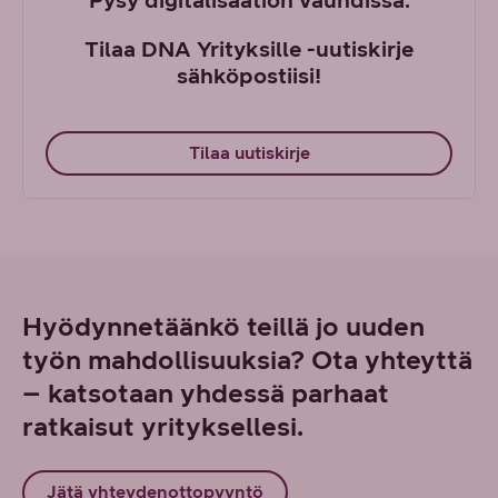
Pysy digitalisaation vauhdissa.
Tilaa DNA Yrityksille -uutiskirje
sähköpostiisi!
Tilaa uutiskirje
Hyödynnetäänkö teillä jo uuden
työn mahdollisuuksia? Ota yhteyttä
– katsotaan yhdessä parhaat
ratkaisut yrityksellesi.
Jätä yhteydenottopyyntö