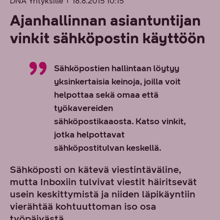
DNA Yrityksille
18.8.2015 10:15
Ajanhallinnan asiantuntijan
vinkit sähköpostin käyttöön
Sähköpostien hallintaan löytyy
yksinkertaisia keinoja, joilla voit
helpottaa sekä omaa että
työkavereiden
sähköpostikaaosta. Katso vinkit,
jotka helpottavat
sähköpostitulvan keskellä.
Sähköposti on kätevä viestintäväline,
mutta Inboxiin tulvivat viestit häiritsevät
usein keskittymistä ja niiden läpikäyntiin
vierähtää kohtuuttoman iso osa
työpäivästä.