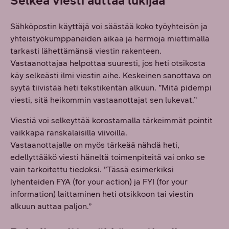
Selkeä viesti auttaa lukijaa
Sähköpostin käyttäjä voi säästää koko työyhteisön ja
yhteistyökumppaneiden aikaa ja hermoja miettimällä
tarkasti lähettämänsä viestin rakenteen.
Vastaanottajaa helpottaa suuresti, jos heti otsikosta
käy selkeästi ilmi viestin aihe. Keskeinen sanottava on
syytä tiivistää heti tekstikentän alkuun. ”Mitä pidempi
viesti, sitä heikommin vastaanottajat sen lukevat.”
Viestiä voi selkeyttää korostamalla tärkeimmät pointit
vaikkapa ranskalaisilla viivoilla.
Vastaanottajalle on myös tärkeää nähdä heti,
edellyttääkö viesti häneltä toimenpiteitä vai onko se
vain tarkoitettu tiedoksi. ”Tässä esimerkiksi
lyhenteiden FYA (for your action) ja FYI (for your
information) laittaminen heti otsikkoon tai viestin
alkuun auttaa paljon.”