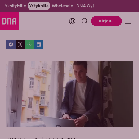
Yksityisille
Yrityksille
Wholesale
DNA Oyj
Change language. Current la
Kirjaudu