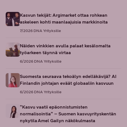
Kasvun tekijät: Argimarket ottaa rohkean
askeleen kohti maanlaajuisia markkinoita
7/2026
DNA Yrityksille
Näiden vinkkien avulla palaat kesälomalta
työarkeen täynnä virtaa
6/2026
DNA Yrityksille
Suomesta seuraava tekoälyn edelläkävijä? AI
Finlandin johtajan eväät globaaliin kasvuun
6/2026
DNA Yrityksille
”Kasvu vaatii epäonnistumisten
normalisointia” – Suomen kasvuyrityskentän
nykytila Amel Gailyn näkökulmasta