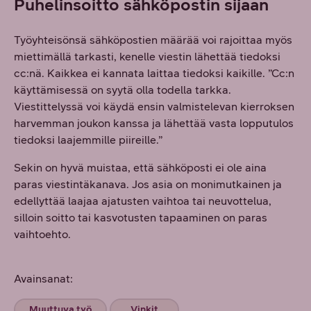
Puhelinsoitto sähköpostin sijaan
Työyhteisönsä sähköpostien määrää voi rajoittaa myös
miettimällä tarkasti, kenelle viestin lähettää tiedoksi
cc:nä. Kaikkea ei kannata laittaa tiedoksi kaikille. ”Cc:n
käyttämisessä on syytä olla todella tarkka.
Viestittelyssä voi käydä ensin valmistelevan kierroksen
harvemman joukon kanssa ja lähettää vasta lopputulos
tiedoksi laajemmille piireille.”
Sekin on hyvä muistaa, että sähköposti ei ole aina
paras viestintäkanava. Jos asia on monimutkainen ja
edellyttää laajaa ajatusten vaihtoa tai neuvottelua,
silloin soitto tai kasvotusten tapaaminen on paras
vaihtoehto.
Avainsanat:
Muuttuva työ
Vinkit