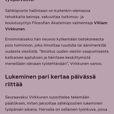
Sähköpostin hallintaan on kuitenkin olemassa
tehokkaita keinoja, vakuuttaa tutkimus- ja
koulutusyritys Filosofian Akatemian valmentaja
Villiam
Virkkunen
.
Ensimmäiseksi hän neuvoo kytkemään tietokoneesta
pois toiminnon, joka ilmoittaa ruudulla tai äänimerkillä
uudesta viestistä. ”Ilmoitus uuden viestin saapumisesta
katkaisee ajatuksen ja häiritsee keskittymistä
meneillään olevaan työtehtävään”, Virkkunen sanoo.
Lukeminen pari kertaa päivässä
riittää
Seuraavaksi Virkkunen suosittelee tekemään
päätöksen, miten jaksottaa sähköpostien lukeminen
työpäivän aikana. Harvalla on sellainen työnkuva, jossa