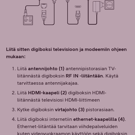
Liitä sitten digiboksi televisioon ja modeemiin ohjeen
mukaan:
Liitä
antennijohto (1)
antennipistorasian TV-
liitännästä digiboksin
RF IN -liitäntään
. Käytä
tarvittaessa antennijakajaa.
Liitä
HDMI-kaapeli (2)
digiboksin HDMI-
liitännästä televisiosi HDMI-liittimeen
Kytke digiboksin
virtajohto (3)
pistorasiaan.
Liitä digiboksi internetiin
ethernet-kaapelilla (4)
.
Ethernet-liitäntää tarvitaan viihdepalveluiden
kuten videovuokraamon käyttöön sekä digiboksin