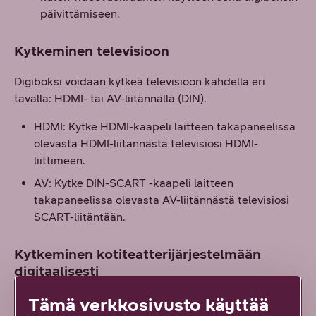
päivittämiseen.
Kytkeminen televisioon
Digiboksi voidaan kytkeä televisioon kahdella eri
tavalla: HDMI- tai AV-liitännällä (DIN).
HDMI: Kytke HDMI-kaapeli laitteen takapaneelissa
olevasta HDMI-liitännästä televisiosi HDMI-
liittimeen.
AV: Kytke DIN-SCART -kaapeli laitteen
takapaneelissa olevasta AV-liitännästä televisiosi
SCART-liitäntään.
Kytkeminen kotiteatterijärjestelmään
digitaalisesti
Tämä verkkosivusto käyttää
Kytke optinen S/PDIF-kaapeli laitteen takapaneelissa