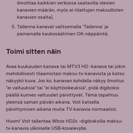
ilmoittaa kaikkien verkossa saatavilla olevien
kanavien määrän, myös ei-tilattujen maksullisten
kanavien osalta).
Tallenna kanavat valitsemalla ’Tallenna’ ja
painamalla kaukosäätimen OK-näppäintä.
Toimi sitten näin
Avaa kuukauden kanava tai MTV3 HD -kanava tai jokin
mahdollisesti tilaamistasi maksu-tv-kanavista ja katso
näkyykö kuva. Jos ko. kanavan kohdalla näkyy ilmoitus
"ei valtuuksia" tai "ei käyttöoikeuksia", pidä digiboksi
päällä kunnes valtuudet päivittyvät. Tämä tapahtuu
yleensä saman päivän aikana. Voit katsella
päivittymisen aikana muita TV-kanavia normaalisti.
Huom! Voit tallentaa Wbox HD2s -digiboksilla maksu-
tv-kanavia ulkoiselle USB-kovalevylle.