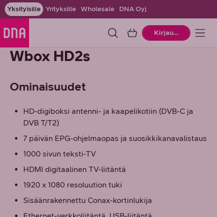
Yksityisille
Yrityksille
Wholesale
DNA Oyj
Ostoskori
Kirjaudu
Wbox HD2s
Ominaisuudet
HD-digiboksi antenni- ja kaapelikotiin (DVB-C ja
DVB T/T2)
7 päivän EPG-ohjelmaopas ja suosikkikanavalistaus
1000 sivun teksti-TV
HDMI digitaalinen TV-liitäntä
1920 x 1080 resoluution tuki
Sisäänrakennettu Conax-kortinlukija
Ethernet-verkkoliitäntä, USB-liitäntä