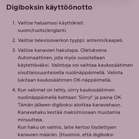
Digiboksin käyttöönotto
Valitse haluamasi käyttökieli:
suomi/ruotsi/englanti.
Valitse televisioverkon tyyppi: antenni/kaapeli.
Valitse kanavien hakutapa. Oletuksena
Automaattinen, jota myös suositellaan
käytettäväksi. Valintoja voi vaihtaa kaukosäätimen
sivuttaissuuntaisella nuolinäppäimellä. Valinta
lukitaan kaukosäätimen OK-näppäimellä.
Kun valinnat on tehty, siirry kaukosäätimen
nuolinäppäimellä kohtaan ’Siirry!’ ja paina OK.
Tämän jälkeen digiboksi aloittaa kanavahaun.
Kanavahaku kestää maksimissaan muutamia
minuutteja.
Kun haku on valmis, laite kertoo löydettyjen
kanavien määrän. (Huomioi, että digiboksi