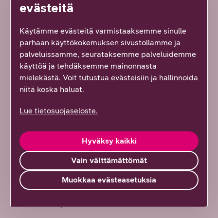
olevasta S/PDIF–liitännästä kotiteatterijärjestelmäsi
evästeitä
S/PDIF-tuloliitäntään.
Käytämme evästeitä varmistaaksemme sinulle
Signaalin vieminen analogiselle TV-
parhaan käyttökokemuksen sivustollamme ja
vastaanottimelle
palveluissamme, seurataksemme palveluidemme
käyttöä ja tehdäksemme mainonnasta
Kytke antennikaapeli digiboksin takapaneelissa
mielekästä. Voit tutustua evästeisiin ja hallinnoida
olevasta “LOOP”-liitännästä analogisen
niitä koska haluat.
vastaanottimesi RF-tuloliitäntään. Aseta digiboksi
valmiustilaan kun haluat virittää tai katsoa kanavia
Lue tietosuojaseloste.
käyttäen analogista vastaanotintasi.
Liittäminen nettiin
Hyväksy kaikki
Laite on mahdollista liittää nettiin kytkemällä RJ45-
Vain välttämättömät
verkkokaapeli laitteen Ethernet-liitännästä kotisi
Muokkaa evästeasetuksia
nettiliittymään. 1.11.2020 jälkeen laitteella ei ole
kuitenkaan mahdollista käyttää nettiä vaativia
ominaisuuksia, kuten DNA TV:tä tai videovuokraamoa.