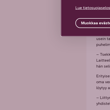
avoimia 
Lue tietosuojaselos
Het
Muokkaa eväste
Vaikka 
usein t
puhelim
– Tsekk
Laittee
hän seli
Erityis
oma ver
löytyy a
– Liitt
yhdiste