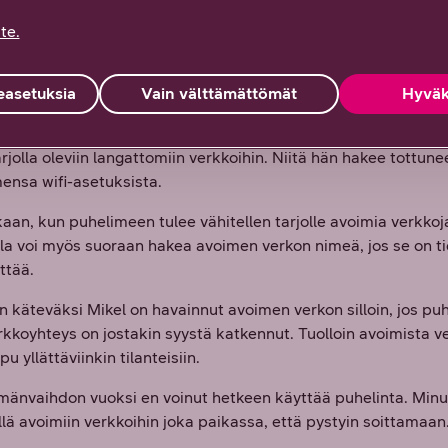
kaikille.
te.
kellinen apu netittömyyteen
asetuksia
Vain välttämättömät
Hyväk
Mikelillä onkin puhelimessaan rajaton netti, hän yhdistää puh
arjolla oleviin langattomiin verkkoihin. Niitä hän hakee tottune
ensa wifi-asetuksista.
aan, kun puhelimeen tulee vähitellen tarjolle avoimia verkkoj
lla voi myös suoraan hakea avoimen verkon nimeä, jos se on t
ttää.
en käteväksi Mikel on havainnut avoimen verkon silloin, jos pu
kkoyhteys on jostakin syystä katkennut. Tuolloin avoimista v
pu yllättäviinkin tilanteisiin.
ymänvaihdon vuoksi en voinut hetkeen käyttää puhelinta. Minun
llä avoimiin verkkoihin joka paikassa, että pystyin soittamaan