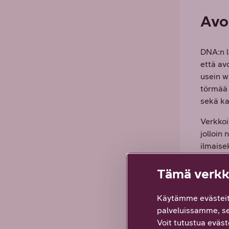
Avoi
DNA:n l
että avo
usein w
törmää 
sekä ka
Verkkoi
jolloin
ilmaise
älylaitt
Tämä verkko
– Avoim
omassa 
Käytämme evästeit
sanoo.
palveluissamme, s
Voit tutustua eväste
Avoimes