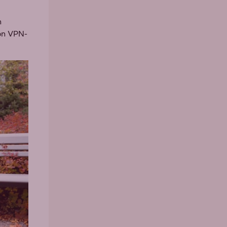
n
 on VPN-