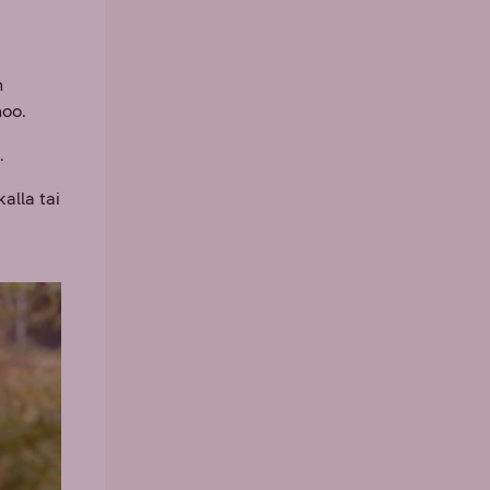
n
noo.
.
alla tai