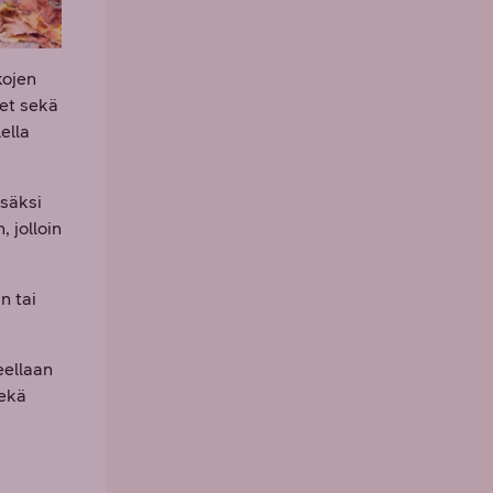
kojen
met sekä
ella
isäksi
 jolloin
n tai
eellaan
sekä