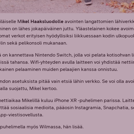
iläiselle M
ikel Haaksluodolle
avointen langattomien lähiverk
inen on lähes jokapäiväinen juttu. Yläastelainen kokee avoi
omat verkot erityisen hyödyllisiksi liikkuessaan kodin ulkopuol
lin sekä pelikonsoli mukanaan.
lä on kannettava Nintendo Switch, jolla voi pelata kotisohvan l
ssä tahansa. Wifi-yhteyden avulla laitteen voi yhdistää nettiin,
ikainen pelaaminen muiden pelaajien kanssa onnistuu.
ndon asetuksista pitää vain etsiä lähin verkko. Se voi olla avoi
alla suojattu, Mikel kertoo.
ettiaikaa Mikelillä kuluu iPhone XR -puhelimen parissa. Laitt
ttää sosiaalisia medioita, pääosin Instagramia, Snapchatia, 
p-viestisovellusta.
puhelimella myös Wilmassa, hän lisää.