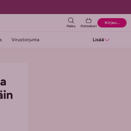
Ostoskori
Kirjaudu
Haku
Ostoskori
s
Virustorjunta
Lisää
sa
äin