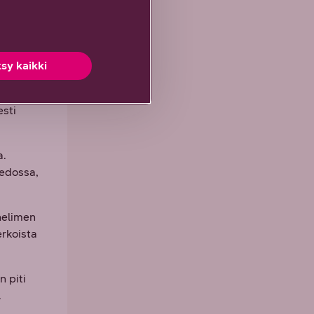
sy kaikki
elintaan
esti
a.
iedossa,
helimen
erkoista
 piti
.