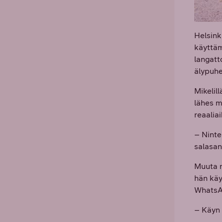
Helsink
käyttäm
langatt
älypuhe
Mikelil
lähes mi
reaalia
– Ninte
salasan
Muuta n
hän käy
WhatsAp
– Käyn 