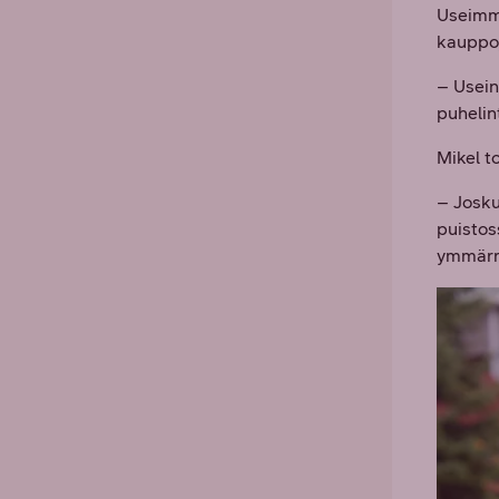
Useimmi
kauppoj
– Usein
puhelin
Mikel t
– Josku
puistos
ymmärre