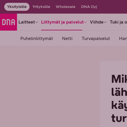
Yksityisille
Yrityksille
Wholesale
DNA Oyj
Laitteet
Liittymät ja palvelut
Viihde
Tuki ja 
Puhelinliittymät
Netti
Turvapalvelut
Han
Mi
lä
kä
tur