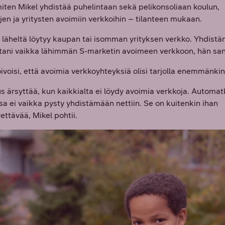
ten Mikel yhdistää puhelintaan sekä pelikonsoliaan koulun,
en ja yritysten avoimiin verkkoihin – tilanteen mukaan.
 läheltä löytyy kaupan tai isomman yrityksen verkko. Yhdistä
tani vaikka lähimmän S-marketin avoimeen verkkoon, hän sa
oivoisi, että avoimia verkkoyhteyksiä olisi tarjolla enemmänkin
s ärsyttää, kun kaikkialta ei löydy avoimia verkkoja. Automatk
sa ei vaikka pysty yhdistämään nettiin. Se on kuitenkin ihan
ttävää, Mikel pohtii.