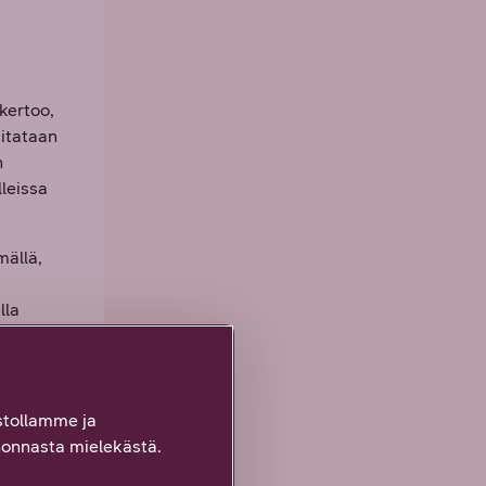
kertoo,
iitataan
n
lleissa
mällä,
lla
un
astila
tollamme ja
onnasta mielekästä.
ne ovat