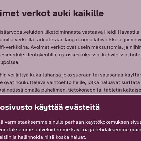
met verkot auki kaikille
isäarvopalveluiden liiketoiminnasta vastaava Heidi Havastila 
imilla verkoilla tarkoitetaan langattomia lähiverkkoja, joihin v
ifi-verkkoina. Avoimet verkot ovat usein maksuttomia, ja niihi
esimerkiksi lentokentillä, ostoskeskuksissa, kahviloissa, hote
upoissa.
hin voi liittyä kuka tahansa joko suoraan tai salasanaa käyttä
 ne ovat houkutteleva vaihtoehto heille, jotka haluavat surffata
ksi netissä omalla puhelimen, tietokoneen tai tabletin kaltaise
eella.
sivusto käyttää evästeitä
iin verkkoihin yhdistetään usein myös ulkomailla tai silloin, k
puhelinliittymässä ei ole rajatonta määrää mobiilidataa, Hav
ä varmistaaksemme sinulle parhaan käyttökokemuksen sivus
eurataksemme palveluidemme käyttöä ja tehdäksemme main
isiin ja hallinnoida niitä koska haluat.
sa verkossa piilee kuitenkin riskinsä, sillä nimensä mukaan, 