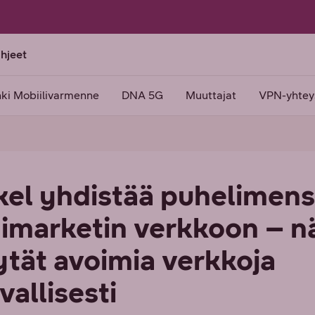
ohjeet
ki Mobiilivarmenne
DNA 5G
Muuttajat
VPN-yhtey
kel yhdistää puhelimen
himarketin verkkoon – n
ytät avoimia verkkoja
vallisesti