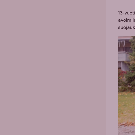
13-vuot
avoimii
suojauks