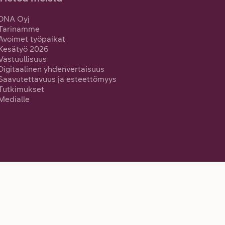
DNA Oyj
Tarinamme
Avoimet työpaikat
Kesätyö 2026
Vastuullisuus
Digitaalinen yhdenvertaisuus
Saavutettavuus ja esteettömyys
Tutkimukset
Medialle
Oma DNA: