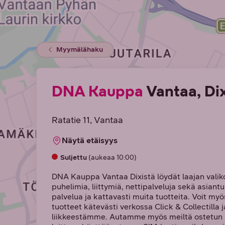
Myymälähaku
DNA Kauppa
Vantaa, Dix
Ratatie 11
, Vantaa
Näytä etäisyys
Suljettu
(aukeaa 10:00)
DNA Kauppa Vantaa Dixistä löydät laajan vali
puhelimia, liittymiä, nettipalveluja sekä asiant
palvelua ja kattavasti muita tuotteita. Voit myö
tuotteet kätevästi verkossa Click & Collectilla 
liikkeestämme. Autamme myös meiltä ostetun