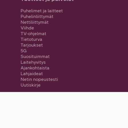
Puhelimet ja laitteet
Puhelinliittymät
Nettiliittymät
Viihde
TV-ohjelmat
Tietoturva
Tarjoukset
5G
Suosituimmat
Laitehyvitys
Ajankohtaista
Lahjaideat
Netin nopeustesti
Uutiskirje
SV
FI
EN