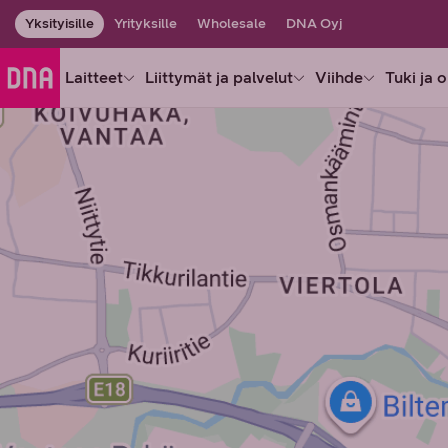
Yksityisille
Yrityksille
Wholesale
DNA Oyj
Laitteet
Liittymät ja palvelut
Viihde
Tuki ja 