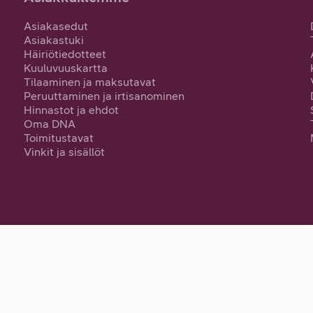
Asiakasedut
Asiakastuki
Häiriötiedotteet
Kuuluvuuskartta
Tilaaminen ja maksutavat
Peruuttaminen ja irtisanominen
Hinnastot ja ehdot
Oma DNA
Toimitustavat
Vinkit ja sisällöt
Yksityisille
Yrityksille
Wholesale
DNA Oyj