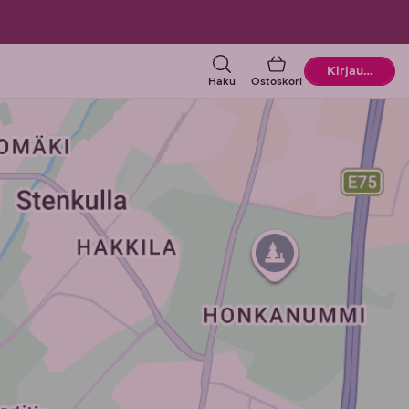
Ostoskori
Kirjaudu
Haku
Ostoskori