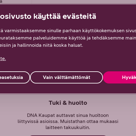
ja
 laitteesi
eesi,
sivusto käyttää evästeitä
ti. Meiltä
tai
ä varmistaaksemme sinulle parhaan käyttökokemuksen sivus
A Kauppa
oksessa,
eurataksemme palveluidemme käyttöä ja tehdäksemme main
isiin ja hallinnoida niitä koska haluat.
te.
asetuksia
Vain välttämättömät
Hyväk
Tuki & huolto
DNA Kaupat auttavat sinua huoltoon
liittyvissä asioissa. Muistathan ottaa mukaasi
laitteen takuukuitin.