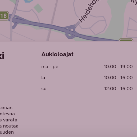
i
Aukioloajat
ma
- pe
10:00 - 19:00
la
10:00 - 16:00
su
12:00 - 16:00
koiman
untevaa
s varata
ja noutaa
 uuden