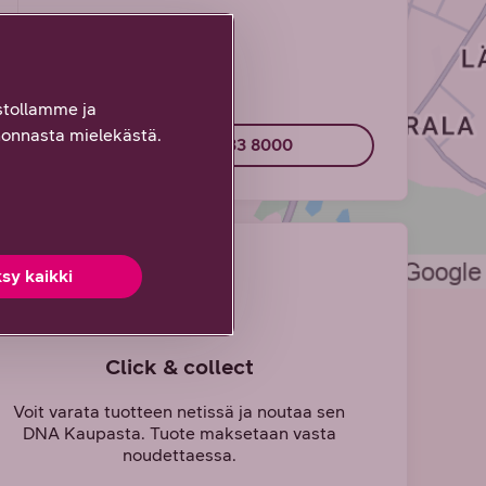
tollamme ja
onnasta mielekästä.
Soita 044 033 8000
sy kaikki
Click & collect
Voit varata tuotteen netissä ja noutaa sen
DNA Kaupasta. Tuote maksetaan vasta
noudettaessa.