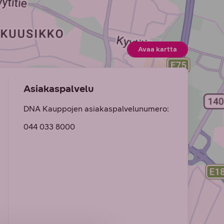
Avaa kartta
(Avautuu uute
Asiakaspalvelu
DNA Kauppojen asiakaspalvelunumero:
044 033 8000