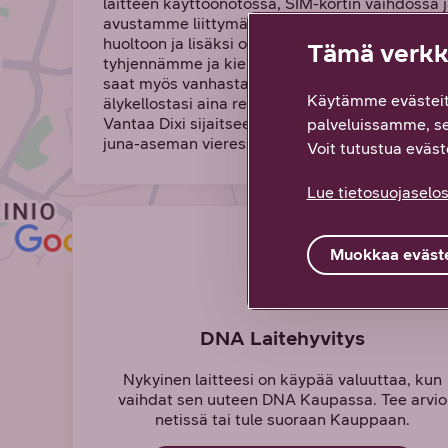
laitteen käyttöönotossa, SIM-kortin vaihdossa 
avustamme liittymän käyttöönotossa. Voit tuoda
huoltoon ja lisäksi otamme vastaan vanhat laitt
Tämä verkko
tyhjennämme ja kierrätämme ne tietoturvallises
saat myös vanhasta puhelimestasi, tabletistasi 
Käytämme evästeit
älykellostasi aina reilun vaihtohyvityksen. DN
Vantaa Dixi sijaitsee kauppakeskuksen 3. Kerr
palveluissamme, s
juna-aseman vieressä.
Voit tutustua eväste
Lue tietosuojaselos
Muokkaa eväste
DNA Laitehyvitys
Nykyinen laitteesi on käypää valuuttaa, kun
vaihdat sen uuteen DNA Kaupassa. Tee arvio
netissä tai tule suoraan Kauppaan.