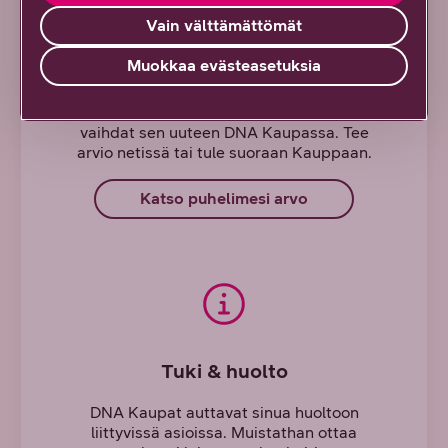
Vain välttämättömät
Muokkaa evästeasetuksia
DNA Laitehyvitys
Nykyinen laitteesi on käypää valuuttaa, kun
vaihdat sen uuteen DNA Kaupassa. Tee
arvio netissä tai tule suoraan Kauppaan.
Katso puhelimesi arvo
Tuki & huolto
DNA Kaupat auttavat sinua huoltoon
liittyvissä asioissa. Muistathan ottaa