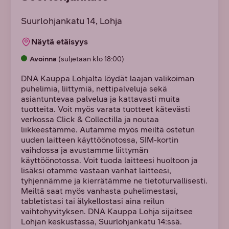
Suurlohjankatu 14
, Lohja
Näytä etäisyys
Avoinna
(suljetaan klo 18:00)
DNA Kauppa Lohjalta löydät laajan valikoiman
puhelimia, liittymiä, nettipalveluja sekä
asiantuntevaa palvelua ja kattavasti muita
tuotteita. Voit myös varata tuotteet kätevästi
verkossa Click & Collectilla ja noutaa
liikkeestämme. Autamme myös meiltä ostetun
uuden laitteen käyttöönotossa, SIM-kortin
vaihdossa ja avustamme liittymän
käyttöönotossa. Voit tuoda laitteesi huoltoon ja
lisäksi otamme vastaan vanhat laitteesi,
tyhjennämme ja kierrätämme ne tietoturvallisesti.
Meiltä saat myös vanhasta puhelimestasi,
tabletistasi tai älykellostasi aina reilun
vaihtohyvityksen. DNA Kauppa Lohja sijaitsee
Lohjan keskustassa, Suurlohjankatu 14:ssä.