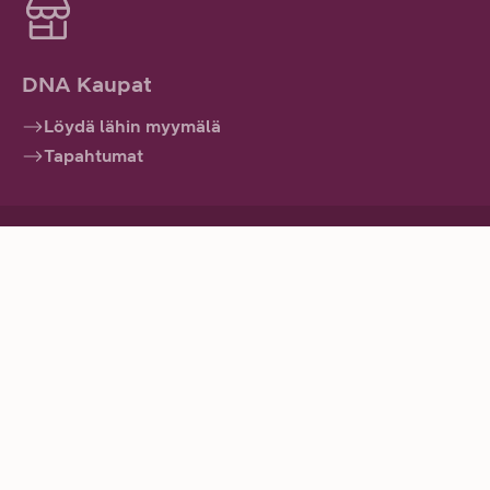
DNA Kaupat
Löydä lähin myymälä
Tapahtumat
Tuotteet ja palvelut
Asiakkaillemme
Tietoa meistä