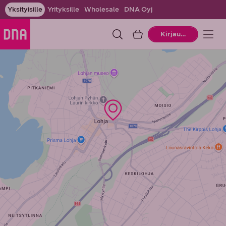
Yksityisille
Yrityksille
Wholesale
DNA Oyj
Ostoskori
Kirjaudu