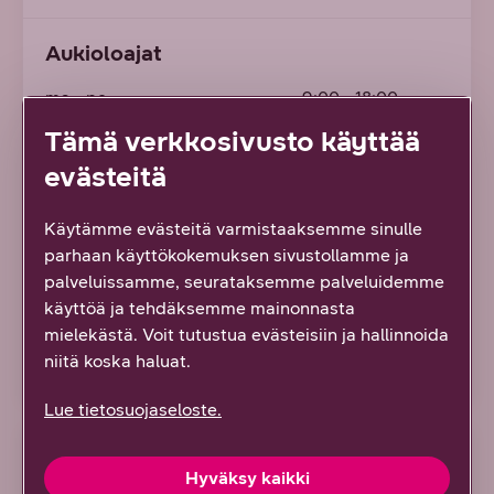
Aukioloajat
ma
- pe
9:00 - 18:00
Tämä verkkosivusto käyttää
la
9:00 - 14:00
evästeitä
Asiakaspalvelu
Käytämme evästeitä varmistaaksemme sinulle
DNA Kauppojen asiakaspalvelunumero:
parhaan käyttökokemuksen sivustollamme ja
palveluissamme, seurataksemme palveluidemme
044 033 8000
käyttöä ja tehdäksemme mainonnasta
mielekästä. Voit tutustua evästeisiin ja hallinnoida
Soita 044 033 8000
niitä koska haluat.
Lue tietosuojaseloste.
Hyväksy kaikki