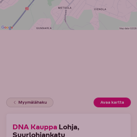
Myymälähaku
Avaa kartta
(Avaut
DNA Kauppa
Lohja,
Suurlohjankatu