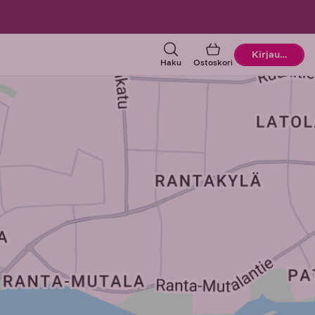
Ostoskori
Kirjaudu
Haku
Ostoskori