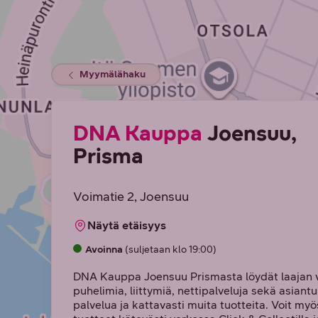
Myymälähaku
DNA Kauppa
Joensuu,
Prisma
Voimatie 2
, Joensuu
Näytä etäisyys
Avoinna
(suljetaan klo 19:00)
DNA Kauppa Joensuu Prismasta löydät laajan 
puhelimia, liittymiä, nettipalveluja sekä asiant
palvelua ja kattavasti muita tuotteita. Voit myö