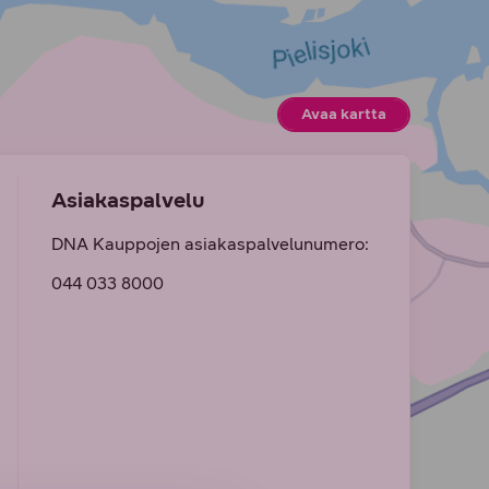
Avaa kartta
(Avautuu uute
Asiakaspalvelu
DNA Kauppojen asiakaspalvelunumero:
044 033 8000