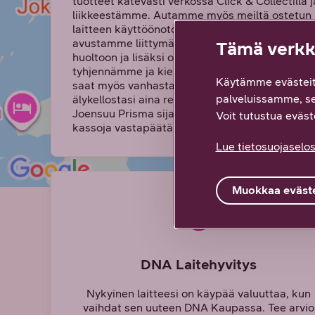
tuotteet kätevästi verkossa Click & Collectilla 
liikkeestämme. Autamme myös meiltä ostetun
laitteen käyttöönotossa, SIM-kortin vaihdossa 
avustamme liittymän käyttöönotossa. Voit tuoda
Tämä verkko
huoltoon ja lisäksi otamme vastaan vanhat laitt
tyhjennämme ja kierrätämme ne tietoturvallises
Käytämme evästeit
saat myös vanhasta puhelimestasi, tabletistasi 
palveluissamme, s
älykellostasi aina reilun vaihtohyvityksen. DN
Joensuu Prisma sijaitsee Joensuun Prismakes
Voit tutustua eväste
kassoja vastapäätä.
Lue tietosuojaselos
Muokkaa eväste
DNA Laitehyvitys
Nykyinen laitteesi on käypää valuuttaa, kun
vaihdat sen uuteen DNA Kaupassa. Tee arvio