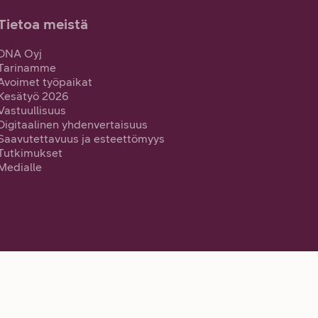
Tietoa meistä
DNA Oyj
Tarinamme
Avoimet työpaikat
Kesätyö 2026
Vastuullisuus
Digitaalinen yhdenvertaisuus
Saavutettavuus ja esteettömyys
Tutkimukset
Medialle
Oma DNA: