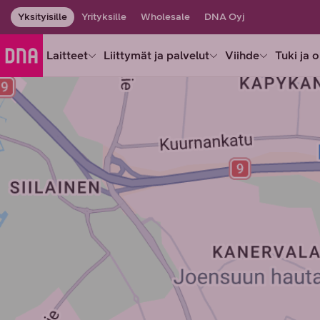
Yksityisille
Yrityksille
Wholesale
DNA Oyj
Laitteet
Liittymät ja palvelut
Viihde
Tuki ja 