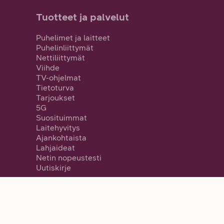
Tuotteet ja palvelut
Puhelimet ja laitteet
Puhelinliittymät
Nettiliittymät
Viihde
TV-ohjelmat
Tietoturva
Tarjoukset
5G
Suosituimmat
Laitehyvitys
Ajankohtaista
Lahjaideat
Netin nopeustesti
Uutiskirje
SV
FI
EN