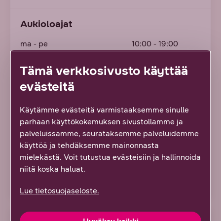
Aukioloajat
ma
- pe
10:00 - 19:00
la
10:00 - 18:00
Tämä verkkosivusto käyttää
su
12:00 - 17:00
evästeitä
Asiakaspalvelu
Käytämme evästeitä varmistaaksemme sinulle
parhaan käyttökokemuksen sivustollamme ja
DNA Kauppojen asiakaspalvelunumero:
palveluissamme, seurataksemme palveluidemme
käyttöä ja tehdäksemme mainonnasta
044 033 8000
mielekästä. Voit tutustua evästeisiin ja hallinnoida
niitä koska haluat.
Soita 044 033 8000
Lue tietosuojaseloste.