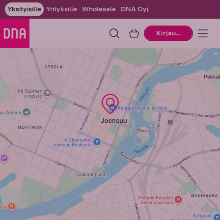
Yksityisille
Yrityksille
Wholesale
DNA Oyj
Ostoskori
Kirjaudu