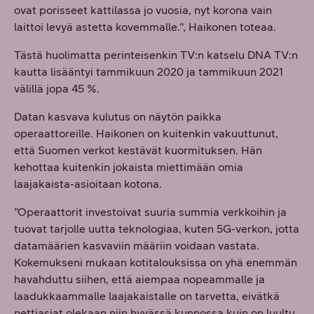
ovat porisseet kattilassa jo vuosia, nyt korona vain
laittoi levyä astetta kovemmalle.”, Haikonen toteaa.
Tästä huolimatta perinteisenkin TV:n katselu DNA TV:n
kautta lisääntyi tammikuun 2020 ja tammikuun 2021
välillä jopa 45 %.
Datan kasvava kulutus on näytön paikka
operaattoreille. Haikonen on kuitenkin vakuuttunut,
että Suomen verkot kestävät kuormituksen. Hän
kehottaa kuitenkin jokaista miettimään omia
laajakaista-asioitaan kotona.
”Operaattorit investoivat suuria summia verkkoihin ja
tuovat tarjolle uutta teknologiaa, kuten 5G-verkon, jotta
datamäärien kasvaviin määriin voidaan vastata.
Kokemukseni mukaan kotitalouksissa on yhä enemmän
havahduttu siihen, että aiempaa nopeammalle ja
laadukkaammalle laajakaistalle on tarvetta, eivätkä
nettiasiat olekaan niin hyvässä kunnossa kuin on luultu.