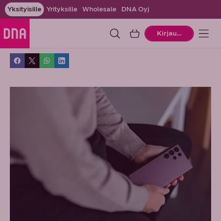
Yksityisille
Yrityksille
Wholesale
DNA Oyj
Ostoskori
Kirjaudu