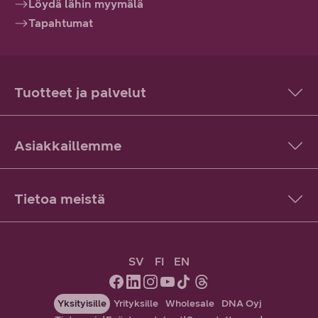
Löydä lähin myymälä
Tapahtumat
Tuotteet ja palvelut
Asiakkaillemme
Tietoa meistä
SV
FI
EN
Yksityisille
Yrityksille
Wholesale
DNA Oyj