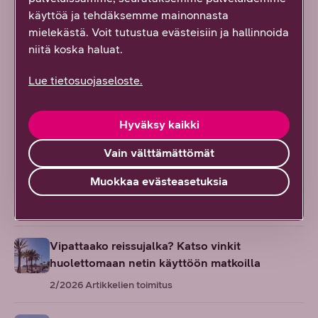
En löytänyt etsimääni
käyttöä ja tehdäksemme mainonnasta
mielekästä. Voit tutustua evästeisiin ja hallinnoida
Ei hyödytä, ei vastannut odotuksiani
niitä koska haluat.
Lue tietosuojaseloste.
Lue lisää
Hyväksy kaikki
Vain välttämättömät
Uuden älyn aikakausi: Näin tekniikka muuttaa
Muokkaa evästeasetuksia
arkeasi
5/2026
Artikkelien toimitus
Vipattaako reissujalka? Katso vinkit
huolettomaan netin käyttöön matkoilla
2/2026
Artikkelien toimitus