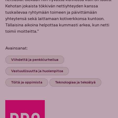
Kehotan jokaista tökkivän nettiyhteyden kanssa
tuskailevaa ryhtymään toimeen ja päivittämään
yhteytensä sekä laittamaan kotiverkkonsa kuntoon.
Tällaisina aikoina helpottaa kummasti arkea, kun netti
toimii moitteitta.”
Avainsanat:
Viihdettä ja penkkiurheilua
Vastuullisuutta ja huolenpitoa
Töitä ja oppimista
Teknologiaa ja tekoälyä