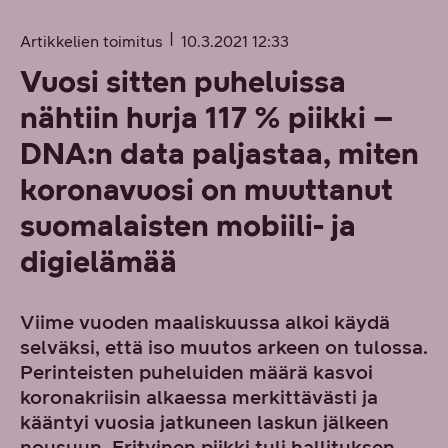
Artikkelien toimitus
10.3.2021 12:33
Vuosi sitten puheluissa
nähtiin hurja 117 % piikki –
DNA:n data paljastaa, miten
koronavuosi on muuttanut
suomalaisten mobiili- ja
digielämää
Viime vuoden maaliskuussa alkoi käydä
selväksi, että iso muutos arkeen on tulossa.
Perinteisten puheluiden määrä kasvoi
koronakriisin alkaessa merkittävästi ja
kääntyi vuosia jatkuneen laskun jälkeen
nousuun. Erityinen piikki tuli hallituksen