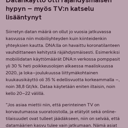
hypyn – myös TV:n katselu
lisääntynyt
Siirretyn datan määrä on ollut jo vuosia jatkuvassa
kasvussa niin mobiiliyhteyden kuin kiinteidenkin
yhteyksien kautta. DNA:lla on havaittu koronatilanteen
vauhdittaneen kehitystä räjähdysmäisesti. Esimerkiksi
mobiilidatan käyttömäärät DNA:n verkossa pomppasit
yli 30 % heti poikkeusolojen alkaessa maaliskuussa
2020, ja loka–joulukuussa liittymäkohtainen
kuukausikäyttö oli 35 % edellisvuotta korkeammalla –,
noin 38,8 Gt/kk. Dataa käytetään eniten iltaisin, noin
kello 20–22 välillä.
”Jos asiaa miettii niin, että perinteinen TV on
korvautumassa suoratoistolla, ja etätyöt sekä online-
tilaisuudet ovat tulleet jäädäkseen, niin on selvää, että
datamäärien kasvu tulee vain jatkumaan. Nämä asiat