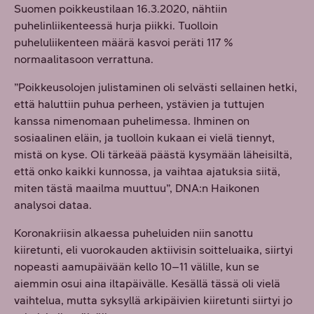
Suomen poikkeustilaan 16.3.2020, nähtiin
puhelinliikenteessä hurja piikki. Tuolloin
puheluliikenteen määrä kasvoi peräti 117 %
normaalitasoon verrattuna.
”Poikkeusolojen julistaminen oli selvästi sellainen hetki,
että haluttiin puhua perheen, ystävien ja tuttujen
kanssa nimenomaan puhelimessa. Ihminen on
sosiaalinen eläin, ja tuolloin kukaan ei vielä tiennyt,
mistä on kyse. Oli tärkeää päästä kysymään läheisiltä,
että onko kaikki kunnossa, ja vaihtaa ajatuksia siitä,
miten tästä maailma muuttuu”, DNA:n Haikonen
analysoi dataa.
Koronakriisin alkaessa puheluiden niin sanottu
kiiretunti, eli vuorokauden aktiivisin soitteluaika, siirtyi
nopeasti aamupäivään kello 10–11 välille, kun se
aiemmin osui aina iltapäivälle. Kesällä tässä oli vielä
vaihtelua, mutta syksyllä arkipäivien kiiretunti siirtyi jo