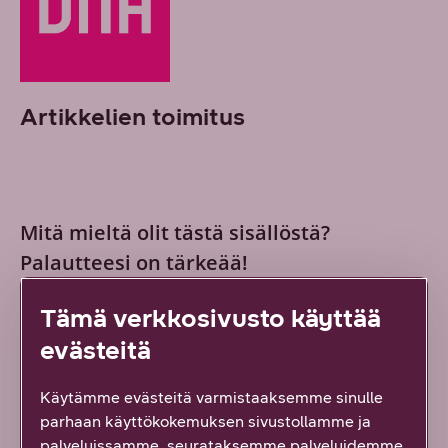
Artikkelien toimitus
Mitä mieltä olit tästä sisällöstä?
Palautteesi on tärkeää!
Vastaa ensimmäisenä!
Tämä verkkosivusto käyttää
evästeitä
Hyödyllinen tai mielenkiintoinen
Käytämme evästeitä varmistaaksemme sinulle
Löysin etsimäni
parhaan käyttökokemuksen sivustollamme ja
palveluissamme, seurataksemme palveluidemme