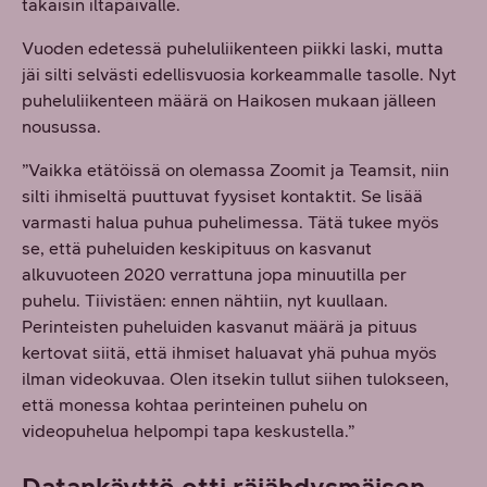
takaisin iltapäivälle.
Vuoden edetessä puheluliikenteen piikki laski, mutta
jäi silti selvästi edellisvuosia korkeammalle tasolle. Nyt
puheluliikenteen määrä on Haikosen mukaan jälleen
nousussa.
”Vaikka etätöissä on olemassa Zoomit ja Teamsit, niin
silti ihmiseltä puuttuvat fyysiset kontaktit. Se lisää
varmasti halua puhua puhelimessa. Tätä tukee myös
se, että puheluiden keskipituus on kasvanut
alkuvuoteen 2020 verrattuna jopa minuutilla per
puhelu. Tiivistäen: ennen nähtiin, nyt kuullaan.
Perinteisten puheluiden kasvanut määrä ja pituus
kertovat siitä, että ihmiset haluavat yhä puhua myös
ilman videokuvaa. Olen itsekin tullut siihen tulokseen,
että monessa kohtaa perinteinen puhelu on
videopuhelua helpompi tapa keskustella.”
Datankäyttö otti räjähdysmäisen