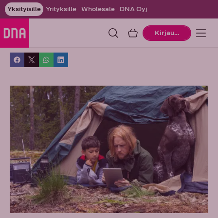
Yksityisille
Yrityksille
Wholesale
DNA Oyj
Ostoskori
Kirjaudu