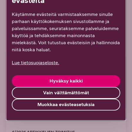
evästeitä
12/2025
Artikkelien toimitus
Käytämme evästeitä varmistaaksemme sinulle
parhaan käyttökokemuksen sivustollamme ja
Kaikki artikkelit ja blogit
palveluissamme, seurataksemme palveluidemme
käyttöä ja tehdäksemme mainonnasta
Tuoreimmat artikkelit ja blogit
mielekästä. Voit tutustua evästeisiin ja hallinnoida
niitä koska haluat.
ARTIKKELI
Lue tietosuojaseloste.
Hyväksy kaikki
Vain välttämättömät
Muokkaa evästeasetuksia