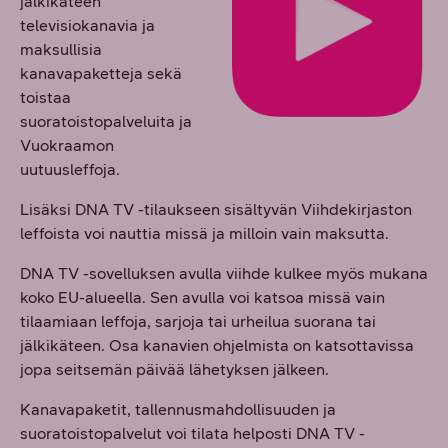
jälkikäteen
televisiokanavia ja
maksullisia
kanavapaketteja sekä
toistaa
suoratoistopalveluita ja
Vuokraamon
uutuusleffoja.
Lisäksi DNA TV -tilaukseen sisältyvän Viihdekirjaston
leffoista voi nauttia missä ja milloin vain maksutta.
DNA TV -sovelluksen avulla viihde kulkee myös mukana
koko EU-alueella. Sen avulla voi katsoa missä vain
tilaamiaan leffoja, sarjoja tai urheilua suorana tai
jälkikäteen. Osa kanavien ohjelmista on katsottavissa
jopa seitsemän päivää lähetyksen jälkeen.
Kanavapaketit, tallennusmahdollisuuden ja
suoratoistopalvelut voi tilata helposti DNA TV -