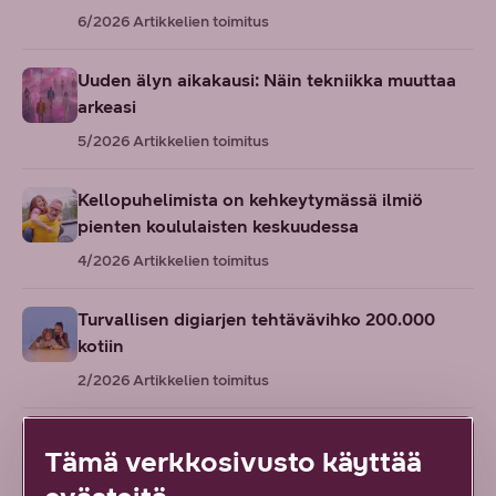
6/2026
Artikkelien toimitus
Uuden älyn aikakausi: Näin tekniikka muuttaa
arkeasi
5/2026
Artikkelien toimitus
Kellopuhelimista on kehkeytymässä ilmiö
pienten koululaisten keskuudessa
4/2026
Artikkelien toimitus
Turvallisen digiarjen tehtävävihko 200.000
kotiin
2/2026
Artikkelien toimitus
Viihde on Marja Hintikalle herkkua, johon
Tämä verkkosivusto käyttää
panostetaan – ”En ole kiinnostunut itsestäni”