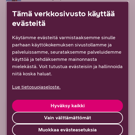
kotiin
Tämä verkkosivusto käyttää
2/2026
Artikkelien toimitus
evästeitä
Heli sai syyskuussa puhelun, joka vei rahat ja
Käytämme evästeitä varmistaaksemme sinulle
terveyden
parhaan käyttökokemuksen sivustollamme ja
1/2026
Artikkelien toimitus
palveluissamme, seurataksemme palveluidemme
käyttöä ja tehdäksemme mainonnasta
mielekästä. Voit tutustua evästeisiin ja hallinnoida
Kaikki artikkelit ja blogit
niitä koska haluat.
Tuoreimmat artikkelit ja blogit
Lue tietosuojaseloste.
Hyväksy kaikki
ARTIKKELI
Vain välttämättömät
Muokkaa evästeasetuksia