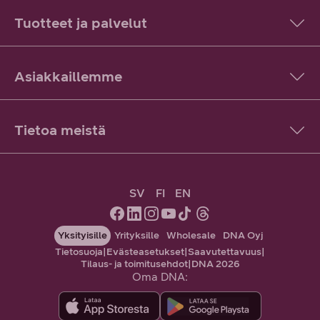
Tuotteet ja palvelut
Asiakkaillemme
Tietoa meistä
SV
FI
EN
Yksityisille
Yrityksille
Wholesale
DNA Oyj
Tietosuoja
|
Evästeasetukset
|
Saavutettavuus
|
Tilaus- ja toimitusehdot
|
DNA 2026
Oma DNA: