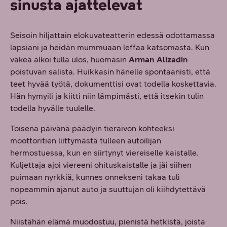
sinusta ajattelevat
Seisoin hiljattain elokuva­teatterin edessä odottamassa
lapsiani ja heidän mummuaan leffaa katsomasta. Kun
väkeä alkoi tulla ulos, huomasin
Arman Alizadin
poistuvan salista. Huikkasin hänelle spontaanisti, että
teet hyvää työtä, dokumenttisi ovat todella koskettavia.
Hän hymyili ja kiitti niin lämpimästi, että itsekin tulin
todella hyvälle tuulelle.
Toisena päivänä päädyin tieraivon kohteeksi
moottoritien liittymästä tulleen autoilijan
hermostuessa, kun en siirtynyt viereiselle kaistalle.
Kuljettaja ajoi viereeni ohituskaistalle ja jäi siihen
puimaan nyrkkiä, kunnes onnekseni takaa tuli
nopeammin ajanut auto ja suuttujan oli kiihdytettävä
pois.
Niistähän elämä muodostuu, pienistä hetkistä, joista