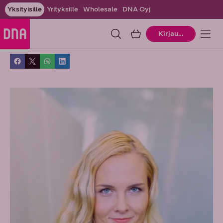
Yksityisille
Yrityksille
Wholesale
DNA Oyj
Ostoskori
Kirjaudu