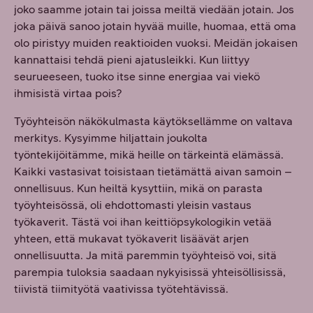
joko saamme jotain tai joissa meiltä viedään jotain. Jos
joka päivä sanoo jotain hyvää muille, huomaa, että oma
olo piristyy muiden reaktioiden vuoksi. Meidän jokaisen
kannattaisi tehdä pieni ajatusleikki. Kun liittyy
seurueeseen, tuoko itse sinne energiaa vai viekö
ihmisistä virtaa pois?
Työyhteisön näkökulmasta käytöksellämme on valtava
merkitys. Kysyimme hiljattain joukolta
työntekijöitämme, mikä heille on tärkeintä elämässä.
Kaikki vastasivat toisistaan tietämättä aivan samoin –
onnellisuus. Kun heiltä kysyttiin, mikä on parasta
työyhteisössä, oli ehdottomasti yleisin vastaus
työkaverit. Tästä voi ihan keittiöpsykologikin vetää
yhteen, että mukavat työkaverit lisäävät arjen
onnellisuutta. Ja mitä paremmin työyhteisö voi, sitä
parempia tuloksia saadaan nykyisissä yhteisöllisissä,
tiivistä tiimityötä vaativissa työtehtävissä.