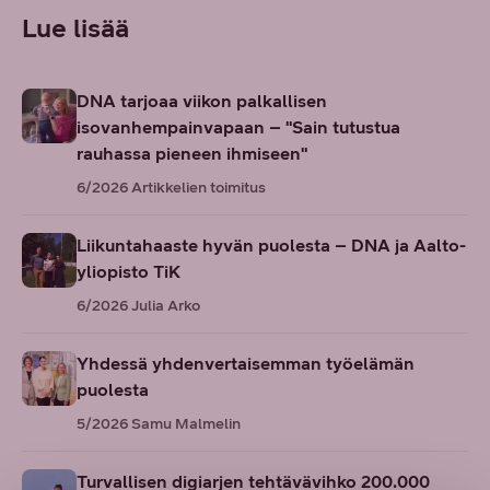
Lue lisää
DNA tarjoaa viikon palkallisen
isovanhempainvapaan – "Sain tutustua
rauhassa pieneen ihmiseen"
6/2026
Artikkelien toimitus
Liikuntahaaste hyvän puolesta – DNA ja Aalto-
yliopisto TiK
6/2026
Julia Arko
Yhdessä yhdenvertaisemman työelämän
puolesta
5/2026
Samu Malmelin
Turvallisen digiarjen tehtävävihko 200.000