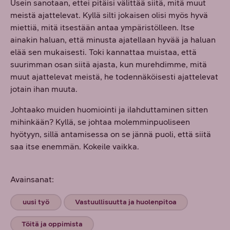
Usein sanotaan, ettei pitäisi välittää siitä, mitä muut
meistä ajattelevat. Kyllä silti jokaisen olisi myös hyvä
miettiä, mitä itsestään antaa ympäristölleen. Itse
ainakin haluan, että minusta ajatellaan hyvää ja haluan
elää sen mukaisesti. Toki kannattaa muistaa, että
suurimman osan siitä ajasta, kun murehdimme, mitä
muut ajattelevat meistä, he todennäköisesti ajattelevat
jotain ihan muuta.
Johtaako muiden huomiointi ja ilahduttaminen sitten
mihinkään? Kyllä, se johtaa molemminpuoliseen
hyötyyn, sillä antamisessa on se jännä puoli, että siitä
saa itse enemmän. Kokeile vaikka.
Avainsanat:
uusi työ
Vastuullisuutta ja huolenpitoa
Töitä ja oppimista