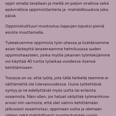
oppii omalla tavallaan ja meillä on paljon virallisia sekä
epävirallisia oppimistilanteita ja -mahdollisuuksia joka
päivä.
Oppimiskulttuuri muotoutuu loppujen lopuksi pieniä
asioita muuttamalla.
Tukeaksemme oppimista työn ohessa ja lisätäksemme
asian tärkeyttä lanseeraamme helmikuussa uuden
oppimishaasteen, jonka myötä jokainen työntekijämme
voi käyttää 40 tuntia työaikaa vuodessa itsensä
kehittämiseen.
Tosiasia on se, että työtä, jota tällä hetkellä teemme ei
välttämättä ole tulevaisuudessa. Uusia työtehtäviä
syntyy ja ne edellyttävät myös uutta tai erilaista
osaamista. Näin ollen, jos haluat säilyttää työmarkkina-
arvosi niin varmista, että olet valmis kehittämään
jatkuvasti osaamistasi, oppimaan uutta ja olemaan
utelias sekä mahdollisesti suuntautumaan uusiin