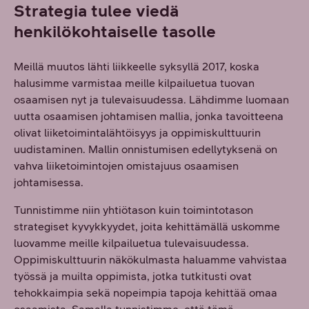
Strategia tulee viedä
henkilökohtaiselle tasolle
Meillä muutos lähti liikkeelle syksyllä 2017, koska
halusimme varmistaa meille kilpailuetua tuovan
osaamisen nyt ja tulevaisuudessa. Lähdimme luomaan
uutta osaamisen johtamisen mallia, jonka tavoitteena
olivat liiketoimintalähtöisyys ja oppimiskulttuurin
uudistaminen. Mallin onnistumisen edellytyksenä on
vahva liiketoimintojen omistajuus osaamisen
johtamisessa.
Tunnistimme niin yhtiötason kuin toimintotason
strategiset kyvykkyydet, joita kehittämällä uskomme
luovamme meille kilpailuetua tulevaisuudessa.
Oppimiskulttuurin näkökulmasta haluamme vahvistaa
työssä ja muilta oppimista, jotka tutkitusti ovat
tehokkaimpia sekä nopeimpia tapoja kehittää omaa