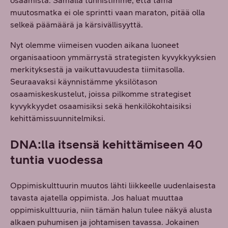
osaamista. Samalla tunnistimme, että tämä
muutosmatka ei ole sprintti vaan maraton, pitää olla
selkeä päämäärä ja kärsivällisyyttä.
Nyt olemme viimeisen vuoden aikana luoneet
organisaatioon ymmärrystä strategisten kyvykkyyksien
merkityksestä ja vaikuttavuudesta tiimitasolla.
Seuraavaksi käynnistämme yksilötason
osaamiskeskustelut, joissa pilkomme strategiset
kyvykkyydet osaamisiksi sekä henkilökohtaisiksi
kehittämissuunnitelmiksi.
DNA:lla itsensä kehittämiseen 40
tuntia vuodessa
Oppimiskulttuurin muutos lähti liikkeelle uudenlaisesta
tavasta ajatella oppimista. Jos haluat muuttaa
oppimiskulttuuria, niin tämän halun tulee näkyä alusta
alkaen puhumisen ja johtamisen tavassa. Jokainen