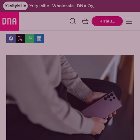
Yksityisille
Yrityksille
Wholesale
DNA Oyj
Ostoskori
Kirjaudu