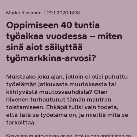
Marko Rissanen
29.1.2020 14:18
Oppimiseen 40 tuntia
työaikaa vuodessa – miten
sinä aiot säilyttää
työmarkkina-arvosi?
Muistaako joku ajan, jolloin ei olisi puhuttu
työelämän jatkuvasta muutoksesta tai
kiihtyvästä muutosvauhdista? Olen
hivenen turhautunut tämän mantran
toistamiseen. Ehkäpä tulisi vain todeta,
että tätä se työelämä on, ja miettiä mitä se
tarkoittaa.
Keskeistä muutoksessa on se, että uuden oppiminen on