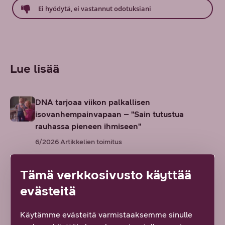
Ei hyödytä, ei vastannut odotuksiani
Lue lisää
DNA tarjoaa viikon palkallisen
isovanhempainvapaan – "Sain tutustua
rauhassa pieneen ihmiseen"
6/2026
Artikkelien toimitus
Liikuntahaaste hyvän puolesta – DNA ja Aalto-
Tämä verkkosivusto käyttää
yliopisto TiK
evästeitä
6/2026
Julia Arko
Käytämme evästeitä varmistaaksemme sinulle
Maijun agility-porukka on enemmän kuin