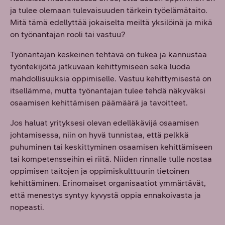
ja tulee olemaan tulevaisuuden tärkein työelämätaito.
Mitä tämä edellyttää jokaiselta meiltä yksilöinä ja mikä
on työnantajan rooli tai vastuu?
Työnantajan keskeinen tehtävä on tukea ja kannustaa
työntekijöitä jatkuvaan kehittymiseen sekä luoda
mahdollisuuksia oppimiselle. Vastuu kehittymisestä on
itsellämme, mutta työnantajan tulee tehdä näkyväksi
osaamisen kehittämisen päämäärä ja tavoitteet.
Jos haluat yrityksesi olevan edelläkävijä osaamisen
johtamisessa, niin on hyvä tunnistaa, että pelkkä
puhuminen tai keskittyminen osaamisen kehittämiseen
tai kompetensseihin ei riitä. Niiden rinnalle tulle nostaa
oppimisen taitojen ja oppimiskulttuurin tietoinen
kehittäminen. Erinomaiset organisaatiot ymmärtävät,
että menestys syntyy kyvystä oppia ennakoivasta ja
nopeasti.