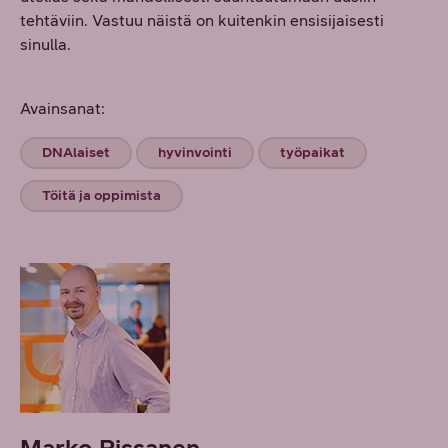
tehtäviin. Vastuu näistä on kuitenkin ensisijaisesti
sinulla.
Avainsanat:
DNAlaiset
hyvinvointi
työpaikat
Töitä ja oppimista
Marko Rissanen