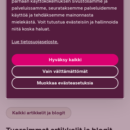
parhaan käyttökokemuksen sivustollamme ja
harrastus – se on yhteisö, joka kantaa myös
palveluissamme, seurataksemme palveluidemme
työpäivän yli
käyttöä ja tehdäksemme mainonnasta
5/2026
Artikkelien toimitus
mielekästä. Voit tutustua evästeisiin ja hallinnoida
niitä koska haluat.
Kun Katariina, 62, sairastui vakavasti, hän
Lue tietosuojaseloste.
päätti kertoa asiasta suoraan töissä –
”Avoimuus on aina parempi kuin salailu”
Hyväksy kaikki
11/2025
Artikkelien toimitus
Vain välttämättömät
Hoivavastuu ei saa jäädä näkymättömäksi työn
arjessa
Muokkaa evästeasetuksia
11/2025
Marko Rissanen
Kaikki artikkelit ja blogit
Tuoreimmat artikkelit ja blogit