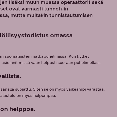
lujen lisäksi muun muassa operaattorit sekä
kset ovat varmasti tunnetuin
ssa, mutta muitakin tunnistautumisen
löllisyystodistus omassa
kkien suomalaisten matkapuhelimissa. Kun kytket
 asioinnit missä vaan helposti suoraan puhelimellasi.
allista.
sanalla suojattu. Siten se on myös vaikeampi varastaa.
 kalastelu on myös helpompaa.
 on helppoa.