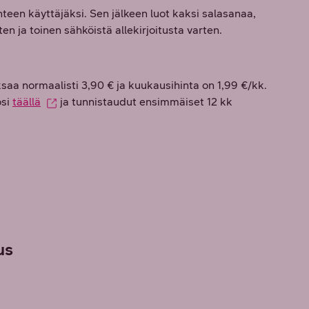
teen käyttäjäksi. Sen jälkeen luot kaksi salasanaa,
en ja toinen sähköistä allekirjoitusta varten.
a normaalisti 3,90 € ja kuukausihinta on 1,99 €/kk.
ösi
täällä
ja tunnistaudut ensimmäiset 12 kk
us