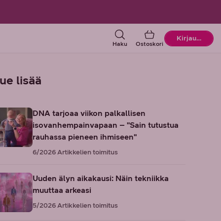
Ostoskori
Kirjaudu
Haku
Ostoskori
ue lisää
DNA tarjoaa viikon palkallisen
isovanhempainvapaan – "Sain tutustua
rauhassa pieneen ihmiseen"
6/2026
Artikkelien toimitus
Uuden älyn aikakausi: Näin tekniikka
muuttaa arkeasi
5/2026
Artikkelien toimitus