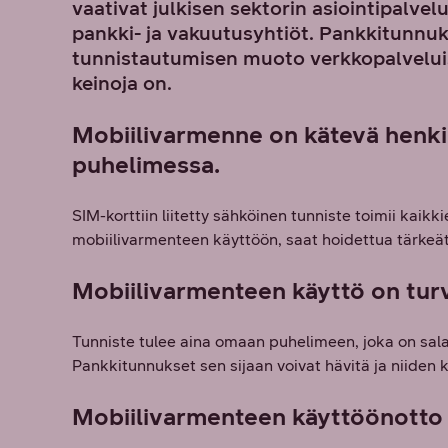
vaativat julkisen sektorin asiointipalve
pankki- ja vakuutusyhtiöt. Pankkitunnu
tunnistautumisen muoto verkkopalvelui
keinoja on.
Mobiilivarmenne on kätevä henki
puhelimessa.
SIM-korttiin liitetty sähköinen tunniste toimii kai
mobiilivarmenteen käyttöön, saat hoidettua tärkeät
Mobiilivarmenteen käyttö on turv
Tunniste tulee aina omaan puhelimeen, joka on sala
Pankkitunnukset sen sijaan voivat hävitä ja niiden
Mobiilivarmenteen käyttöönotto