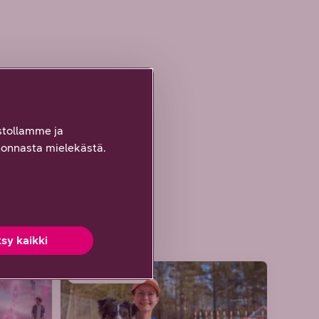
tollamme ja
onnasta mielekästä.
sy kaikki
ARTIKKELI