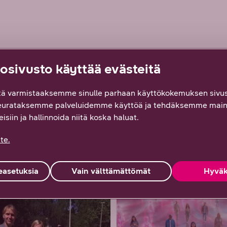
tteesi on tärkeää!
sivusto käyttää evästeitä
ä varmistaaksemme sinulle parhaan käyttökokemuksen sivus
eurataksemme palveluidemme käyttöä ja tehdäksemme main
En löytänyt
Ei hyödytä, ei vastannut
etsimääni
odotuksiani
isiin ja hallinnoida niitä koska haluat.
te.
ogit
asetuksia
Vain välttämättömät
Hyväk