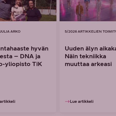
 JULIA ARKO
5/2026 ARTIKKELIEN TOIMI
untahaaste hyvän
Uuden älyn aikaka
esta – DNA ja
Näin tekniikka
o-yliopisto TiK
muuttaa arkeasi
artikkeli
Lue artikkeli