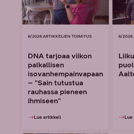
6/2026 ARTIKKELIEN TOIMITUS
6/2026
DNA tarjoaa viikon
Liik
palkallisen
puol
isovanhempainvapaan
Aalt
– "Sain tutustua
rauhassa pieneen
ihmiseen"
Lue artikkeli
Lue 