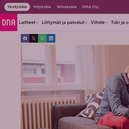
Yksityisille
Yrityksille
Wholesale
DNA Oyj
Laitteet
Liittymät ja palvelut
Viihde
Tuki ja 