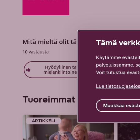
Mitä mieltä olit tästä sisällöstä? Palau
Tämä verkko
10
vastausta
Käytämme evästeit
palveluissamme, s
Hyödyllinen tai
Löysin
mielenkiintoinen
etsimäni
Voit tutustua eväste
Lue tietosuojaselos
Tuoreimmat artikkelit ja bl
Muokkaa eväste
ARTIKKELI