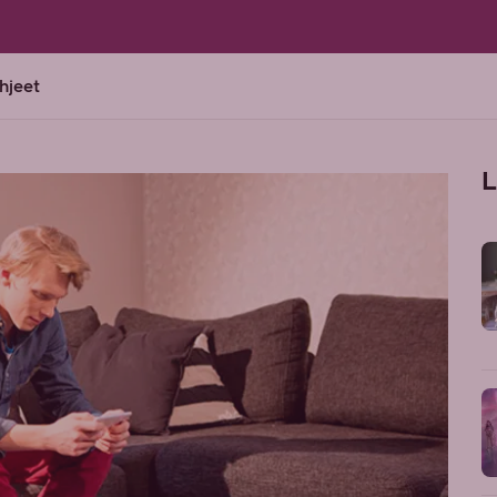
ohjeet
L