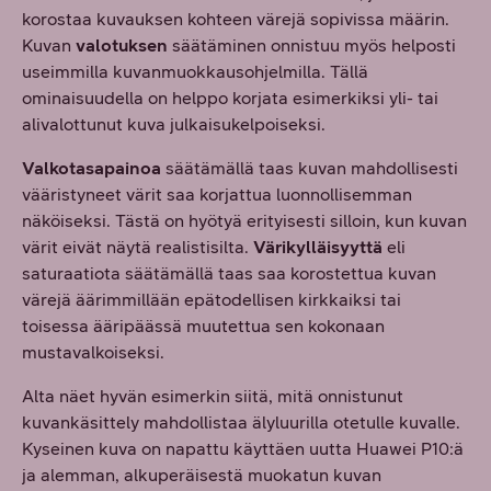
korostaa kuvauksen kohteen värejä sopivissa määrin.
Kuvan
valotuksen
säätäminen onnistuu myös helposti
useimmilla kuvanmuokkausohjelmilla. Tällä
ominaisuudella on helppo korjata esimerkiksi yli- tai
alivalottunut kuva julkaisukelpoiseksi.
Valkotasapainoa
säätämällä taas kuvan mahdollisesti
vääristyneet värit saa korjattua luonnollisemman
näköiseksi. Tästä on hyötyä erityisesti silloin, kun kuvan
värit eivät näytä realistisilta.
Värikylläisyyttä
eli
saturaatiota säätämällä taas saa korostettua kuvan
värejä äärimmillään epätodellisen kirkkaiksi tai
toisessa ääripäässä muutettua sen kokonaan
mustavalkoiseksi.
Alta näet hyvän esimerkin siitä, mitä onnistunut
kuvankäsittely mahdollistaa älyluurilla otetulle kuvalle.
Kyseinen kuva on napattu käyttäen uutta Huawei P10:ä
ja alemman, alkuperäisestä muokatun kuvan