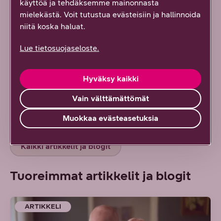
käyttöä ja tehdäksemme mainonnasta
5/2026
Artikkelien toimitus
mielekästä. Voit tutustua evästeisiin ja hallinnoida
niitä koska haluat.
Kellopuhelimista on kehkeytymässä ilmiö
pienten koululaisten keskuudessa
Lue tietosuojaseloste.
4/2026
Artikkelien toimitus
Hyväksy kaikki
Vipattaako reissujalka? Katso vinkit
huolettomaan netin käyttöön matkoilla
Vain välttämättömät
2/2026
Artikkelien toimitus
Muokkaa evästeasetuksia
Kaikki artikkelit ja blogit
Tuoreimmat artikkelit ja blogit
ARTIKKELI