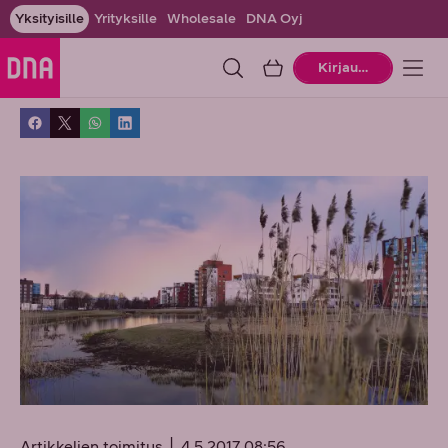
Yksityisille
Yrityksille
Wholesale
DNA Oyj
Ostoskori
Kirjaudu
Artikkelien toimitus
4.5.2017 08:56