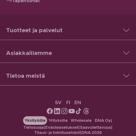
Tapahtumat
Tuotteet ja palvelut
Asiakkaillemme
Tietoa meistä
SV
FI
EN
Yksityisille
Yrityksille
Wholesale
DNA Oyj
Tietosuoja
|
Evästeasetukset
|
Saavutettavuus
|
Tilaus- ja toimitusehdot
|
DNA 2026