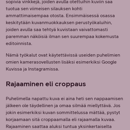
sopivia vinkkejä, joiden avulla otettuihin kuviin saa
tuotua sen viimeisen silauksen kohti
ammattimaisempaa otosta. Ensimmäisessä osassa
keskitytään kuvanmuokkauksen perustyökaluihin,
joiden avulla saa tehtyä kuvistaan vaivattomasti
paremman näköisiä ilman sen suurempaa kokemusta
editoinnista.
Nämä työkalut ovat käytettävissä useiden puhelimien
omien kamerasovellusten lisäksi esimerkiksi Google
Kuvissa ja Instagramissa.
Rajaaminen eli croppaus
Puhelimella napattu kuva ei aina heti sen nappaamisen
jälkeen ole täydellinen ja omaa silmää miellyttävä. Jos
jokin esimerkiksi kuvan sommittelussa mättää, pystyt
korjaamaan sitä croppaamalla eli rajaamalla kuvaa.
Rajaaminen saattaa aluksi tuntua yksinkertaiselta