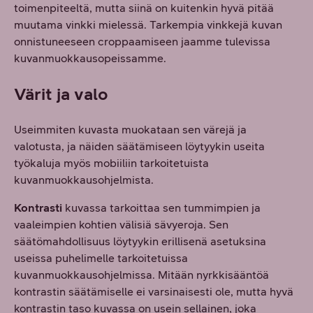
toimenpiteeltä, mutta siinä on kuitenkin hyvä pitää
muutama vinkki mielessä. Tarkempia vinkkejä kuvan
onnistuneeseen croppaamiseen jaamme tulevissa
kuvanmuokkausopeissamme.
Värit ja valo
Useimmiten kuvasta muokataan sen värejä ja
valotusta, ja näiden säätämiseen löytyykin useita
työkaluja myös mobiiliin tarkoitetuista
kuvanmuokkausohjelmista.
Kontrasti
kuvassa tarkoittaa sen tummimpien ja
vaaleimpien kohtien välisiä sävyeroja. Sen
säätömahdollisuus löytyykin erillisenä asetuksina
useissa puhelimelle tarkoitetuissa
kuvanmuokkausohjelmissa. Mitään nyrkkisääntöä
kontrastin säätämiselle ei varsinaisesti ole, mutta hyvä
kontrastin taso kuvassa on usein sellainen, joka