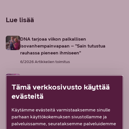
Lue lisää
DNA tarjoaa viikon palkallisen
isovanhempainvapaan – "Sain tutustua
rauhassa pieneen ihmiseen"
6/2026
Artikkelien toimitus
Uuden älyn aikakausi: Näin tekniikka muuttaa
arkeasi
Tämä verkkosivusto käyttää
5/2026
Artikkelien toimitus
evästeitä
Maijun agility-porukka on enemmän kuin
Käytämme evästeitä varmistaaksemme sinulle
harrastus – se on yhteisö, joka kantaa myös
parhaan käyttökokemuksen sivustollamme ja
työpäivän yli
palveluissamme, seurataksemme palveluidemme