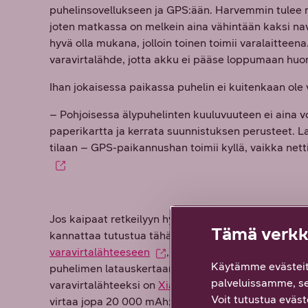
puhelinsovellukseen ja GPS:ään. Harvemmin tulee re
joten matkassa on melkein aina vähintään kaksi navig
hyvä olla mukana, jolloin toinen toimii varalaittee
varavirtalähde, jotta akku ei pääse loppumaan huon
Ihan jokaisessa paikassa puhelin ei kuitenkaan ole 
– Pohjoisessa älypuhelinten kuuluvuuteen ei aina v
paperikartta ja kerrata suunnistuksen perusteet. L
tilaan – GPS-paikannushan toimii kyllä, vaikka netti
Jos kaipaat retkeilyyn hyvin soveltuvaa varavirtalä
Tämä verkko
kannattaa tutustua tähän
Cellyn Power Delivery -
varavirtalähteeseen
, josta riittää virtaa yhteen
Käytämme evästeit
puhelimen latauskertaan. Toinen erinomainen vaih
palveluissamme, s
varavirtalähteeksi on
Xiaomi Redmi -varavirtalähde
Voit tutustua eväste
virtaa jopa 20 000 mAh:n verran. Jos muuten halua