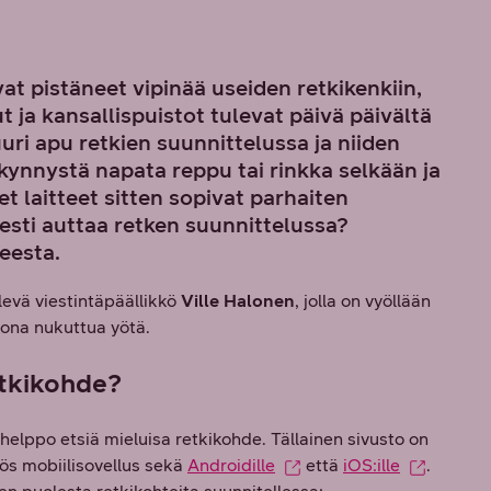
at pistäneet vipinää useiden retkikenkiin,
ja kansallispuistot tulevat päivä päivältä
ri apu retkien suunnittelussa ja niiden
ynnystä napata reppu tai rinkka selkään ja
 laitteet sitten sopivat parhaiten
esti auttaa retken suunnittelussa?
eesta.
levä viestintäpäällikkö
Ville Halonen
, jolla on vyöllään
kona nukuttua yötä.
etkikohde?
n helppo etsiä mieluisa retkikohde. Tällainen sivusto on
ös mobiilisovellus sekä
Androidille
että
iOS:ille
.