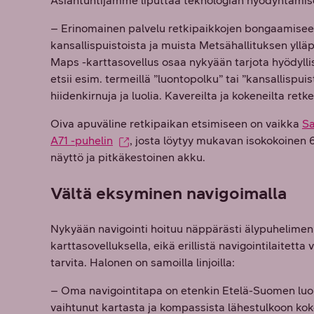
Asiantuntijamme liputtaa teknologian hyödyntämise
– Erinomainen palvelu retkipaikkojen bongaamise
kansallispuistoista ja muista Metsähallituksen yllä
Maps -karttasovellus osaa nykyään tarjota hyödyllis
etsii esim. termeillä ”luontopolku” tai ”kansallispu
hiidenkirnuja ja luolia. Kavereilta ja kokeneilta retke
Oiva apuväline retkipaikan etsimiseen on vaikka
S
A71 -puhelin
, josta löytyy mukavan isokokoinen 6,
näyttö ja pitkäkestoinen akku.
Vältä eksyminen navigoimalla
Nykyään navigointi hoituu näppärästi älypuhelimen
karttasovelluksella, eikä erillistä navigointilaitetta
tarvita. Halonen on samoilla linjoilla:
– Oma navigointitapa on etenkin Etelä-Suomen lu
vaihtunut kartasta ja kompassista lähestulkoon ko