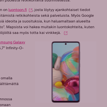
n puolesta retkikohteita suunnitellessa:
en on
luontoon.fi
, josta löytyy ajankohtaiset tiedot
pitämistä retkikohteista sekä palveluista. Myös Google
iä ideoita ja suosituksia, kun haluamaltaan alueelta
isto”. Mapsista voi hakea muitakin luontokohteita, kuten
ilijöiltä saa myös totta kai vinkkejä.
amsung Galaxy
7” Infinity-O-
 omalla
 välttämättä
onnossa
konaan