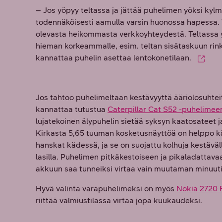
– Jos yöpyy teltassa ja jättää puhelimen yöksi kyl
todennäköisesti aamulla varsin huonossa hapessa.
olevasta heikommasta verkkoyhteydestä. Teltassa y
hieman korkeammalle, esim. teltan sisätaskuun rinka
kannattaa puhelin asettaa lentokonetilaan.
Jos tahtoo puhelimeltaan kestävyyttä ääriolosuhtei
kannattaa tutustua
Caterpillar Cat S52 -puhelimee
lujatekoinen älypuhelin sietää syksyn kaatosateet ja
Kirkasta 5,65 tuuman kosketusnäyttöä on helppo k
hanskat kädessä, ja se on suojattu kolhuja kestäväll
lasilla. Puhelimen pitkäkestoiseen ja pikaladattav
akkuun saa tunneiksi virtaa vain muutaman minuuti
Hyvä valinta varapuhelimeksi on myös
Nokia 2720 F
riittää valmiustilassa virtaa jopa kuukaudeksi.