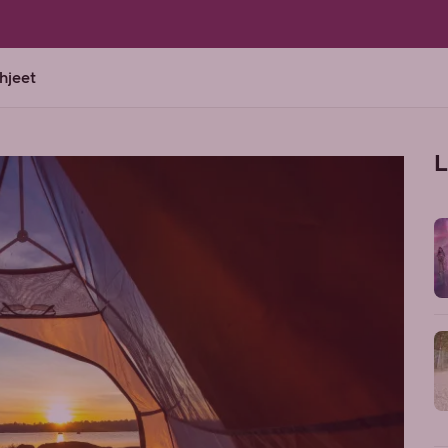
ohjeet
L