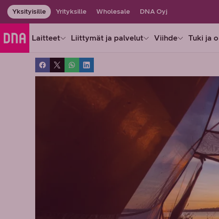
Yksityisille
Yrityksille
Wholesale
DNA Oyj
Laitteet
Liittymät ja palvelut
Viihde
Tuki ja 