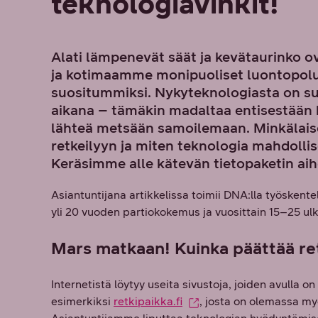
teknologiavinkit!
Alati lämpenevät säät ja kevätaurinko ov
ja kotimaamme monipuoliset luontopolut 
suositummiksi. Nykyteknologiasta on suu
aikana – tämäkin madaltaa entisestään k
lähteä metsään samoilemaan. Minkälaiset
retkeilyyn ja miten teknologia mahdollis
Keräsimme alle kätevän tietopaketin aih
Asiantuntijana artikkelissa toimii DNA:lla työskente
yli 20 vuoden partiokokemus ja vuosittain 15–25 ul
Mars matkaan! Kuinka päättää r
Internetistä löytyy useita sivustoja, joiden avulla o
esimerkiksi
retkipaikka.fi
, josta on olemassa my