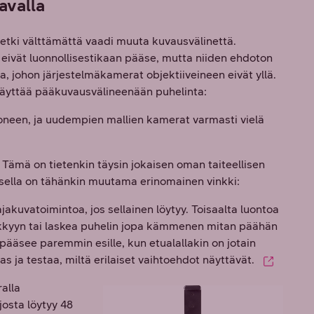
avalla
oretki välttämättä vaadi muuta kuvausvälinettä.
ivät luonnollisestikaan pääse, mutta niiden ehdoton
 johon järjestelmäkamerat objektiiveineen eivät yllä.
käyttää pääkuvausvälineenään puhelinta:
een, ja uudempien mallien kamerat varmasti vielä
? Tämä on tietenkin täysin jokaisen oman taiteellisen
sella on tähänkin muutama erinomainen vinkki:
kuvatoimintoa, jos sellainen löytyy. Toisaalta luontoa
kkyyn tai laskea puhelin jopa kämmenen mitan päähän
ääsee paremmin esille, kun etualallakin on jotain
as ja testaa, miltä erilaiset vaihtoehdot näyttävät.
alla
 josta löytyy 48