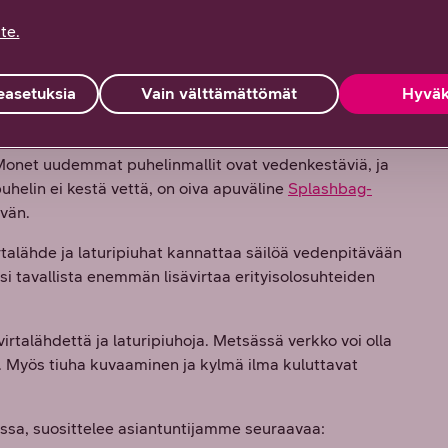
i tutustua tähän
te.
ta vastaan
asetuksia
Vain välttämättömät
Hyväk
tu retkeilykäyttöön, joten ne kannattaa suojata hyvin,
 Monet uudemmat puhelinmallit ovat vedenkestäviä, ja
puhelin ei kestä vettä, on oiva apuväline
Splashbag-
ävän.
talähde ja laturipiuhat kannattaa säilöä vedenpitävään
si tavallista enemmän lisävirtaa erityisolosuhteiden
irtalähdettä ja laturipiuhoja. Metsässä verkko voi olla
 Myös tiuha kuvaaminen ja kylmä ilma kuluttavat
tassa, suosittelee asiantuntijamme seuraavaa: