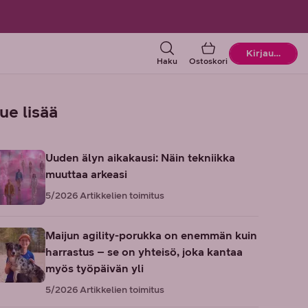
Ostoskori
Kirjaudu
Haku
Ostoskori
ue lisää
Uuden älyn aikakausi: Näin tekniikka
muuttaa arkeasi
5/2026
Artikkelien toimitus
Maijun agility-porukka on enemmän kuin
harrastus – se on yhteisö, joka kantaa
myös työpäivän yli
5/2026
Artikkelien toimitus