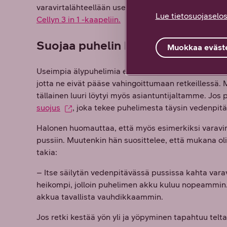
varavirtalähteellään useampaa erilaista laitetta, vo
Lue tietosuojaselos
Cellyn 3 in 1 -kaapeliin.
Suojaa puhelin kolhuja ja roiskei
Muokkaa eväste
Useimpia älypuhelimia ei varsinaisesti ole suunnitel
jotta ne eivät pääse vahingoittumaan retkeillessä.
tällainen luuri löytyi myös asiantuntijaltamme. Jos 
suojus
, joka tekee puhelimesta täysin vedenpit
Halonen huomauttaa, että myös esimerkiksi varavir
pussiin. Muutenkin hän suosittelee, että mukana oli
takia:
– Itse säilytän vedenpitävässä pussissa kahta varav
heikompi, jolloin puhelimen akku kuluu nopeammin.
akkua tavallista vauhdikkaammin.
Jos retki kestää yön yli ja yöpyminen tapahtuu tel