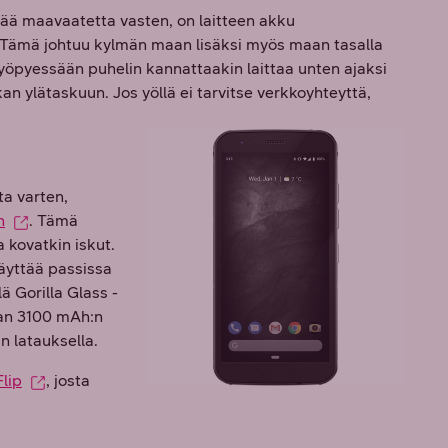
mää maavaatetta vasten, on laitteen akku
 Tämä johtuu kylmän maan lisäksi myös maan tasalla
öpyessään puhelin kannattaakin laittaa unten ajaksi
n ylätaskuun. Jos yöllä ei tarvitse verkkoyhteyttä,
ta varten,
n
. Tämä
 kovatkin iskut.
äyttää passissa
ä Gorilla Glass -
aan 3100 mAh:n
n latauksella.
lip
, josta