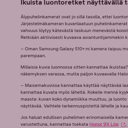
Ikuista luontoretket näyttävällä t
Älypuhelinkamerat ovat jo sillä tasolla, ettei luont
Järjestelmäkameran kuvanlaatuun puhelinkamerat e
vahvuus löytyy kätevästä taskuun menevästä koosta,
Retkiään aktiivisesti kuvaava asiantuntijammekin 
– Oman Samsung Galaxy S10+:ni kamera taipuu mon
parempaan.
Millaisia kuvia luonnossa sitten kannattaa ikuistaa
näkemyksen varassa, mutta paljon kuvaavalla Halo
– Maisemakuvissa kannattaa käyttää näyttävää laaja
kannattaa kuvata myös läheltä. Kokeile mennä kyy
maasta: kuvan koko dynamiikka muuttuu, ja luonto p
näyttävää. Vaihtele tarkennuspistettä lähelle ja kau
Jos haluat edullisen puhelimen erinomaisella kamer
varustettuna, kannattaa tsekata
Honor 9X Lite
,