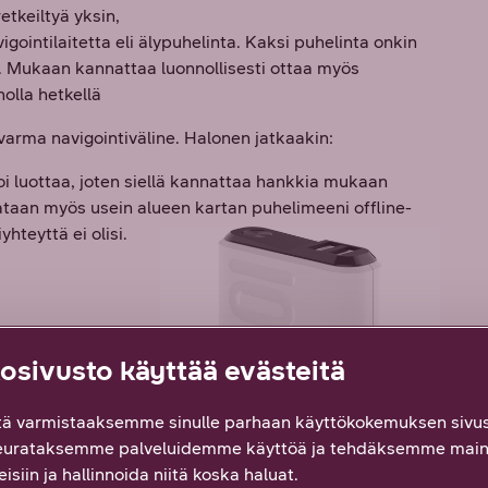
tkeiltyä yksin,
ointilaitetta eli älypuhelinta. Kaksi puhelinta onkin
na. Mukaan kannattaa luonnollisesti ottaa myös
olla hetkellä
varma navigointiväline. Halonen jatkaakin:
oi luottaa, joten siellä kannattaa hankkia mukaan
ataan myös usein alueen kartan puhelimeeni offline-
yhteyttä ei olisi.
hdettä,
sivusto käyttää evästeitä
sä jopa useaan
ä varmistaaksemme sinulle parhaan käyttökokemuksen sivus
toehto
eurataksemme palveluidemme käyttöä ja tehdäksemme main
, josta löytyy
isiin ja hallinnoida niitä koska haluat.
a ladata