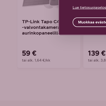
Lue tietosuojaselos
TP-Link Tapo C400 KIT
TP-Link
Muokkaa eväste
-valvontakamera
ovikell
aurinkopaneelilla
59 €
139 €
tai alk. 1,64 €/kk
tai alk. 3,