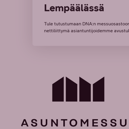
Lempäälässä
Tule tutustumaan DNA:n messuosastoon ja
nettiliittymä asiantuntijoidemme avustu