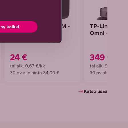
TP-Link Tapo P410M -
TP-Link Tapo
sy kaikki
ulkoälypistorasia
Omni -robotti
24 €
349 €
tai alk. 0,67 €/kk
tai alk. 9,69 €/kk
30 pv alin hinta 34,00 €
30 pv alin hinta 5
Katso lisää