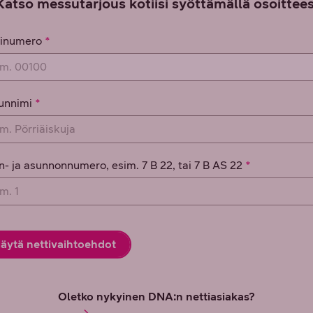
Katso messutarjous kotiisi syöttämällä osoittees
tetiedot
tinumero
unnimi
n- ja asunnonnumero, esim. 7 B 22, tai 7 B AS 22
äytä nettivaihtoehdot
Oletko nykyinen DNA:n nettiasiakas?