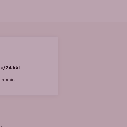
kk/24 kk
!
isemmin.