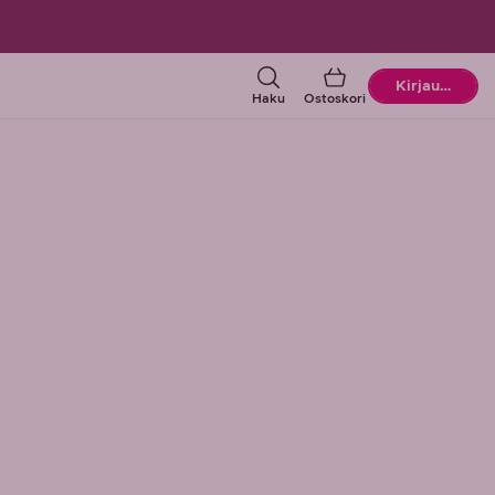
Ostoskori
Kirjaudu
Haku
Ostoskori