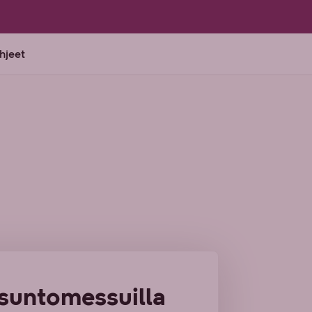
ohjeet
untomessuilla