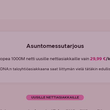
Asuntomessutarjous
pea 1000M netti uusille nettiasiakkaille vain
29,99 €
/
DNA:n taloyhtiöasiakkaana saat liittymän vielä tätäkin edull
UUSILLE NETTIASIAKKAILLE