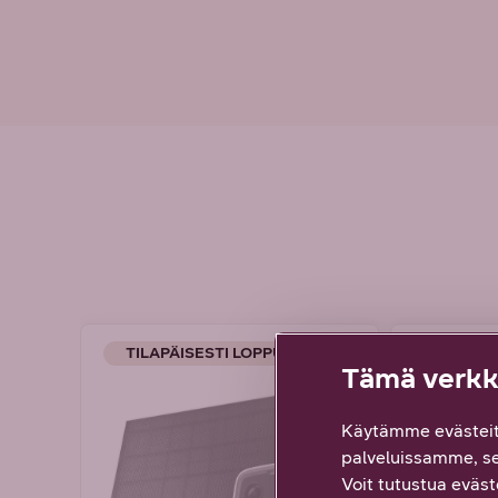
TILAPÄISESTI LOPPU
TILAPÄI
Tämä verkko
Käytämme evästeit
palveluissamme, s
Voit tutustua eväste