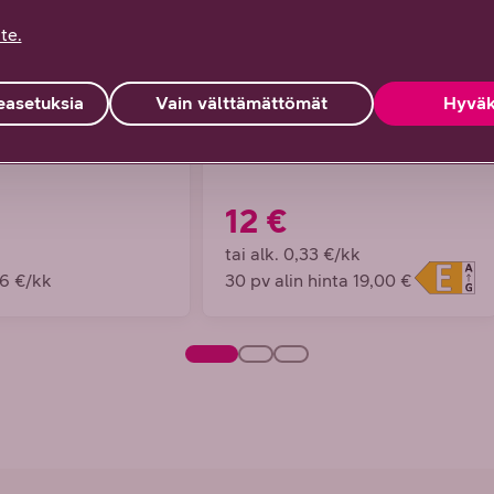
te.
 Tapo D235 -
TP-Link Tapo L535E
asetuksia
Vain välttämättömät
Hyväk
okamera
-älylamppu
12 €
tai alk. 0,33 €/kk
86 €/kk
30 pv alin hinta 19,00 €