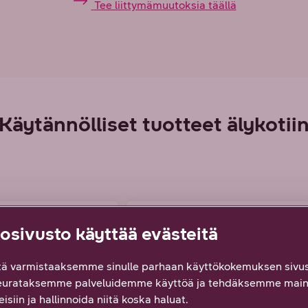
Tee liittymämuutoksia täällä
Käytännölliset tuotteet älykotii
SESTI LOPPU
sivusto käyttää evästeitä
ä varmistaaksemme sinulle parhaan käyttökokemuksen sivus
eurataksemme palveluidemme käyttöä ja tehdäksemme main
isiin ja hallinnoida niitä koska haluat.