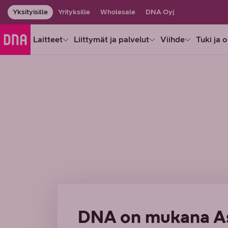
Yksityisille
Yrityksille
Wholesale
DNA Oyj
Laitteet
Liittymät ja palvelut
Viihde
Tuki ja 
DNA on mukana As