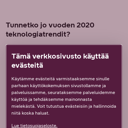
Tunnetko jo vuoden 2020
teknologiatrendit?
Mikä teknologia lyö ensi vuonna läpi?
Tämä verkkosivusto käyttää
Miten maksaminen muuttuu? Mikä on
kvanttitietokone ja miten se vaikuttaa
evästeitä
minun liiketoimintaani?
Käytämme evästeitä varmistaaksemme sinulle
Lataa maksuton opas ja varmista
parhaan käyttökokemuksen sivustollamme ja
valistunut alku 2020-luvulle!
palveluissamme, seurataksemme palveluidemme
käyttöä ja tehdäksemme mainonnasta
mielekästä. Voit tutustua evästeisiin ja hallinnoida
niitä koska haluat.
LATAA OPAS
Lue tietosuojaseloste.