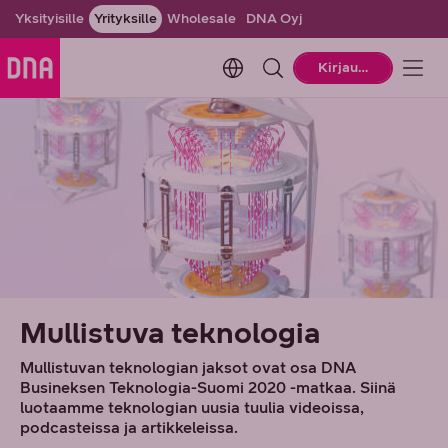
Yksityisille
Yrityksille
Wholesale
DNA Oyj
Change language. Current la
Kirjaudu
Mullistuva teknologia
Mullistuvan teknologian jaksot ovat osa DNA
Busineksen Teknologia-Suomi 2020 -matkaa. Siinä
luotaamme teknologian uusia tuulia videoissa,
podcasteissa ja artikkeleissa.