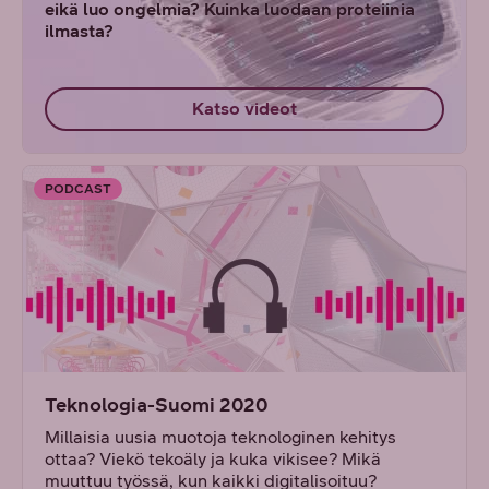
eikä luo ongelmia? Kuinka luodaan proteiinia
ilmasta?
Katso teeman jaksot!
Katso videot
PODCAST
Teknologia-Suomi 2020
Millaisia uusia muotoja teknologinen kehitys
ottaa? Viekö tekoäly ja kuka vikisee? Mikä
muuttuu työssä, kun kaikki digitalisoituu?