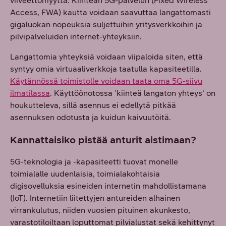
viiveettömyyttä. Kiinteän 5G-palvelun (Fixed Wireless
Access, FWA) kautta voidaan saavuttaa langattomasti
gigaluokan nopeuksia suljettuihin yritysverkkoihin ja
pilvipalveluiden internet-yhteyksiin.
Langattomia yhteyksiä voidaan viipaloida siten, että
syntyy omia virtuaaliverkkoja taatulla kapasiteetilla.
Käytännössä toimistolle voidaan taata oma 5G-siivu
ilmatilassa
. Käyttöönotossa ’kiinteä langaton yhteys’ on
houkutteleva, sillä asennus ei edellytä pitkää
asennuksen odotusta ja kuidun kaivuutöitä.
Kannattaisiko pistää anturit aistimaan?
5G-teknologia ja -kapasiteetti tuovat monelle
toimialalle uudenlaisia, toimialakohtaisia
digisovelluksia esineiden internetin mahdollistamana
(IoT). Internetiin liitettyjen antureiden alhainen
virrankulutus, niiden vuosien pituinen akunkesto,
varastotiloiltaan loputtomat pilvialustat sekä kehittynyt