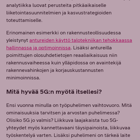
analytiikka luovat perusteita pitkäaikaiselle
liiketointasuunnitelmien ja kasvustrategioiden
toteuttamiselle.
Erinomainen esimerkki on rakennusteollisuudessa
yleistynyt
antureiden käyttö talotekniikan tehokkaassa
hallinnassa ja optimoinnissa
. Lisäksi antureilla
poimittujen olosuhdetietojen reaaliaikaisuus niin
rakennusvaiheessa kuin ylläpidossa on avaintekijä
rakennevahinkojen ja korjauskustannusten
minimoinnissa.
Mitä hyvää 5G:n myötä itsellesi?
Ensi vuonna minulla on työpuhelimen vaihtovuoro. Mitä
ominaisuuksia tarvitsen ja arvostan puhelimessa?
Olisiko 5G jo valmis? Liikkuva laajakaista tuo 5G-
yhteydet myös kannettavaani täysipainoista, liikkuvaa
työskentelyä varten. Lisäksi puhelimeni on tärkeä laite