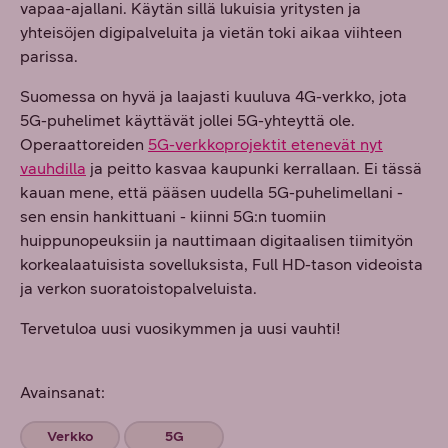
vapaa-ajallani. Käytän sillä lukuisia yritysten ja
yhteisöjen digipalveluita ja vietän toki aikaa viihteen
parissa.
Suomessa on hyvä ja laajasti kuuluva 4G-verkko, jota
5G-puhelimet käyttävät jollei 5G-yhteyttä ole.
Operaattoreiden
5G-verkkoprojektit etenevät nyt
vauhdilla
ja peitto kasvaa kaupunki kerrallaan. Ei tässä
kauan mene, että pääsen uudella 5G-puhelimellani -
sen ensin hankittuani - kiinni 5G:n tuomiin
huippunopeuksiin ja nauttimaan digitaalisen tiimityön
korkealaatuisista sovelluksista, Full HD-tason videoista
ja verkon suoratoistopalveluista.
Tervetuloa uusi vuosikymmen ja uusi vauhti!
Avainsanat:
Verkko
5G