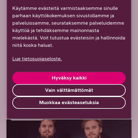
Käytämme evästeitä varmistaaksemme sinulle
7/2026 DNA YRITYKSILLE
parhaan käyttökokemuksen sivustollamme ja
palveluissamme, seurataksemme palveluidemme
Uusi tapa hallinnoida suuria
käyttöä ja tehdäksemme mainonnasta
mielekästä. Voit tutustua evästeisiin ja hallinnoida
lähiverkkoja: DNA Managed
niitä koska haluat.
Network Premium tarjoaa
ainutlaatuisen ratkaisun
Lue tietosuojaseloste.
monimutkaisten
verkkoympäristöjen haasteisiin
Hyväksy kaikki
Vain välttämättömät
Lue artikkeli
Muokkaa evästeasetuksia
ARTIKKELI