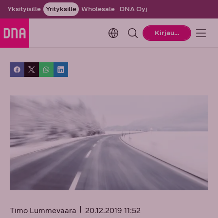
Yksityisille
Yrityksille
Wholesale
DNA Oyj
Change language. Current la
Kirjaudu
Timo Lummevaara
20.12.2019 11:52