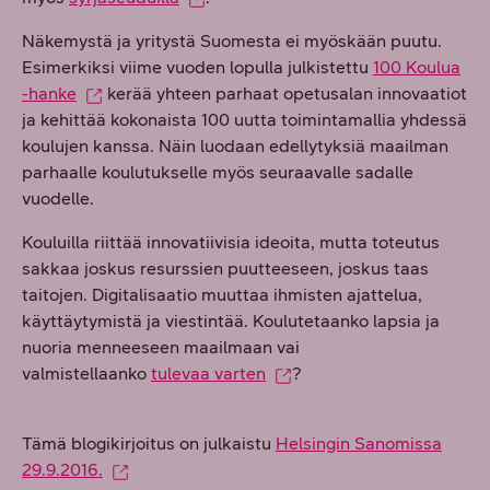
Näkemystä ja yritystä Suomesta ei myöskään puutu.
Esimerkiksi viime vuoden lopulla julkistettu
100 Koulua
-hanke
kerää yhteen parhaat opetusalan innovaatiot
ja kehittää kokonaista 100 uutta toimintamallia yhdessä
koulujen kanssa. Näin luodaan edellytyksiä maailman
parhaalle koulutukselle myös seuraavalle sadalle
vuodelle.
Kouluilla riittää innovatiivisia ideoita, mutta toteutus
sakkaa joskus resurssien puutteeseen, joskus taas
taitojen. Digitalisaatio muuttaa ihmisten ajattelua,
käyttäytymistä ja viestintää. Koulutetaanko lapsia ja
nuoria menneeseen maailmaan vai
valmistellaanko
tulevaa varten
?
Tämä blogikirjoitus on julkaistu
Helsingin Sanomissa
29.9.2016.