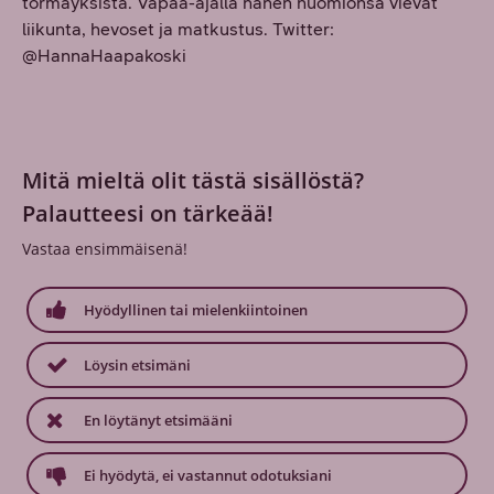
törmäyksistä. Vapaa-ajalla hänen huomionsa vievät
liikunta, hevoset ja matkustus. Twitter:
@HannaHaapakoski
Mitä mieltä olit tästä sisällöstä?
Palautteesi on tärkeää!
Vastaa ensimmäisenä!
Hyödyllinen tai mielenkiintoinen
Löysin etsimäni
En löytänyt etsimääni
Ei hyödytä, ei vastannut odotuksiani