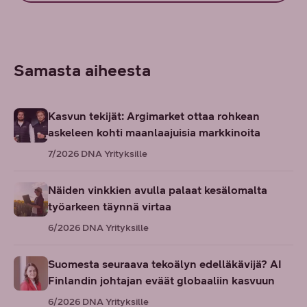
Samasta aiheesta
Kasvun tekijät: Argimarket ottaa rohkean
askeleen kohti maanlaajuisia markkinoita
7/2026
DNA Yrityksille
Näiden vinkkien avulla palaat kesälomalta
työarkeen täynnä virtaa
6/2026
DNA Yrityksille
Suomesta seuraava tekoälyn edelläkävijä? AI
Finlandin johtajan eväät globaaliin kasvuun
6/2026
DNA Yrityksille