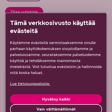
Tilaa uutiskirje
Tämä verkkosivusto käyttää
Ota yhteyttä
evästeitä
Käytämme evästeitä varmistaaksemme sinulle
parhaan käyttökokemuksen sivustollamme ja
palveluissamme, seurataksemme palveluidemme
käyttöä ja tehdäksemme mainonnasta
Lue lisää uudesta työstä
mielekästä. Voit tutustua evästeisiin ja hallinnoida
niitä koska haluat.
ARTIKKELI
Lue tietosuojaseloste.
Hyväksy kaikki
Vain välttämättömät