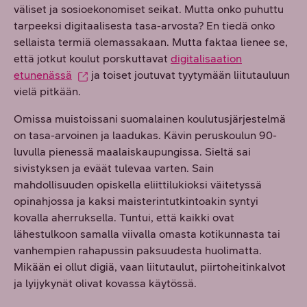
väliset ja sosioekonomiset seikat. Mutta onko puhuttu
tarpeeksi digitaalisesta tasa-arvosta? En tiedä onko
sellaista termiä olemassakaan. Mutta faktaa lienee se,
että jotkut koulut porskuttavat
digitalisaation
etunenässä
ja toiset joutuvat tyytymään liitutauluun
vielä pitkään.
Omissa muistoissani suomalainen koulutusjärjestelmä
on tasa-arvoinen ja laadukas. Kävin peruskoulun 90-
luvulla pienessä maalaiskaupungissa. Sieltä sai
sivistyksen ja eväät tulevaa varten. Sain
mahdollisuuden opiskella eliittilukioksi väitetyssä
opinahjossa ja kaksi maisterintutkintoakin syntyi
kovalla aherruksella. Tuntui, että kaikki ovat
lähestulkoon samalla viivalla omasta kotikunnasta tai
vanhempien rahapussin paksuudesta huolimatta.
Mikään ei ollut digiä, vaan liitutaulut, piirtoheitinkalvot
ja lyijykynät olivat kovassa käytössä.