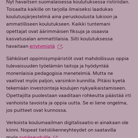
Nyt havaitsen suomalaisessa koulutuksessa ristiriidan.
Toisaalta kaikille on tarjolla ilmaiseksi laadukas
koulutusjärjestelmä aina peruskoulusta lukioon ja
ammatilliseen koulutukseen. Kaikki tuntemani
opettajat ovat äärimmäisen fiksuja ja osaavia
kasvatusalan ammattilaisia. Silti koulutuksessa
havaitaan
eriytymistä
.
Sähköiset oppimisympäristöt ovat mahdollisuus oppia
tulevaisuuden työelämän taitoja ja hyödyntää
monenlaisia pedagogisia menetelmiä. Mutta ne
vaativat myös paljon, varsinkin kunnilta. Pitäisi kyetä
tekemään investointeja koulujen nykyaikaistamiseen.
Opettajilta puolestaan vaaditaan rohkeutta päästää irti
vanhoista tavoista ja oppia uutta. Se ei liene ongelma,
jos puitteet ovat kunnossa.
Verkoista koulumaailman digitalisaatio ei ainakaan ole
kiinni. Nopeat tietoliikenneyhteydet on saatavilla
myös
syrjäseuduilla
.