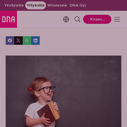
Yksityisille
Yrityksille
Wholesale
DNA Oyj
Change language. Current la
Kirjaudu