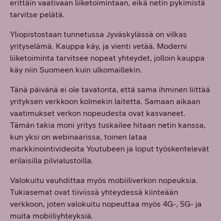
erittäin vaativaan liiketoimintaan, eikä netin pykimistä
tarvitse pelätä.
Yliopistostaan tunnetussa Jyväskylässä on vilkas
yrityselämä. Kauppa käy, ja vienti vetää. Moderni
liiketoiminta tarvitsee nopeat yhteydet, jolloin kauppa
käy niin Suomeen kuin ulkomaillekin.
Tänä päivänä ei ole tavatonta, että sama ihminen liittää
yrityksen verkkoon kolmekin laitetta. Samaan aikaan
vaatimukset verkon nopeudesta ovat kasvaneet.
Tämän takia moni yritys tuskailee hitaan netin kanssa,
kun yksi on webinaarissa, toinen lataa
markkinointivideoita Youtubeen ja loput työskentelevät
erilaisilla pilvialustoilla.
Valokuitu vauhdittaa myös mobiiliverkon nopeuksia.
Tukiasemat ovat tiiviissä yhteydessä kiinteään
verkkoon, joten valokuitu nopeuttaa myös 4G-, 5G- ja
muita mobiiliyhteyksiä.