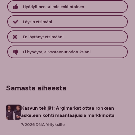
Hyödyllinen tai mielenkiintoinen
Löysin etsimäni
En löytänyt etsimääni
Ei hyödytä, ei vastannut odotuksiani
Samasta aiheesta
Kasvun tekijät: Argimarket ottaa rohkean
askeleen kohti maanlaajuisia markkinoita
7/2026
DNA Yrityksille