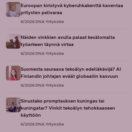
Euroopan kiristyvä kyberuhkakenttä kaventaa
yritysten pelivaraa
6/2026
DNA Yrityksille
Näiden vinkkien avulla palaat kesälomalta
työarkeen täynnä virtaa
6/2026
DNA Yrityksille
Suomesta seuraava tekoälyn edelläkävijä? AI
Finlandin johtajan eväät globaaliin kasvuun
6/2026
DNA Yrityksille
Sinustako promptauksen kuningas tai
kuningatar? Vinkit tekoälyn tehokkaaseen
käyttöön
6/2026
DNA Yrityksille