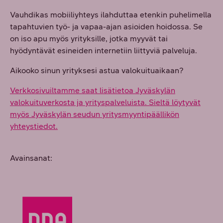
Vauhdikas mobiiliyhteys ilahduttaa etenkin puhelimella
tapahtuvien työ- ja vapaa-ajan asioiden hoidossa. Se
on iso apu myös yrityksille, jotka myyvät tai
hyödyntävät esineiden internetiin liittyviä palveluja.
Aikooko sinun yrityksesi astua valokuituaikaan?
Verkkosivuiltamme saat lisätietoa Jyväskylän
valokuituverkosta ja yrityspalveluista. Sieltä löytyvät
myös Jyväskylän seudun yritysmyyntipäällikön
yhteystiedot.
Avainsanat: