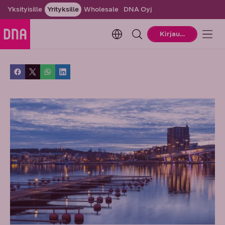
Yksityisille
Yrityksille
Wholesale
DNA Oyj
Change language. Current la
Kirjaudu