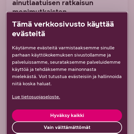
ainutlaatuisen ratkaisun
monimutkaisten
verkkoympäristöjen haasteisiin
Tämä verkkosivusto käyttää
evästeitä
Lue artikkeli
Käytämme evästeitä varmistaaksemme sinulle
parhaan käyttökokemuksen sivustollamme ja
ARTIKKELI
palveluissamme, seurataksemme palveluidemme
käyttöä ja tehdäksemme mainonnasta
mielekästä. Voit tutustua evästeisiin ja hallinnoida
niitä koska haluat.
Lue tietosuojaseloste.
Hyväksy kaikki
Vain välttämättömät
7/2026 DNA YRITYKSILLE