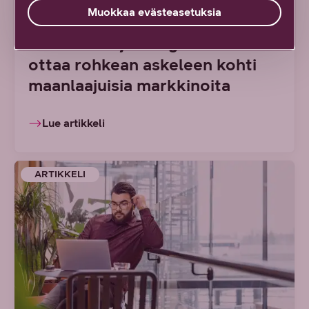
Muokkaa evästeasetuksia
Kasvun tekijät: Argimarket
ottaa rohkean askeleen kohti
maanlaajuisia markkinoita
Lue artikkeli
ARTIKKELI