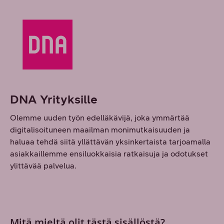
DNA Yrityksille
Olemme uuden työn edelläkävijä, joka ymmärtää
digitalisoituneen maailman monimutkaisuuden ja
haluaa tehdä siitä yllättävän yksinkertaista tarjoamalla
asiakkaillemme ensiluokkaisia ratkaisuja ja odotukset
ylittävää palvelua.
Mitä mieltä olit tästä sisällöstä?