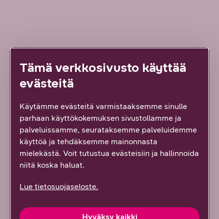
Lue lisää uudesta työstä
Tämä verkkosivusto käyttää
evästeitä
ARTIKKELI
Käytämme evästeitä varmistaaksemme sinulle
parhaan käyttökokemuksen sivustollamme ja
palveluissamme, seurataksemme palveluidemme
käyttöä ja tehdäksemme mainonnasta
mielekästä. Voit tutustua evästeisiin ja hallinnoida
niitä koska haluat.
Lue tietosuojaseloste.
7/2026 DNA YRITYKSILLE
Hyväksy kaikki