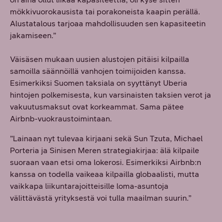
mökkivuorokausista tai porakoneista kaapin perällä.
Alustatalous tarjoaa mahdollisuuden sen kapasiteetin
jakamiseen.”
Väisäsen mukaan uusien alustojen pitäisi kilpailla
samoilla säännöillä vanhojen toimijoiden kanssa.
Esimerkiksi Suomen taksiala on syyttänyt Uberia
hintojen polkemisesta, kun varsinaisten taksien verot ja
vakuutusmaksut ovat korkeammat. Sama pätee
Airbnb-vuokraustoimintaan.
”Lainaan nyt tulevaa kirjaani sekä Sun Tzuta, Michael
Porteria ja Sinisen Meren strategiakirjaa: älä kilpaile
suoraan vaan etsi oma lokerosi. Esimerkiksi Airbnb:n
kanssa on todella vaikeaa kilpailla globaalisti, mutta
vaikkapa liikuntarajoitteisille loma-asuntoja
välittävästä yrityksestä voi tulla maailman suurin.”