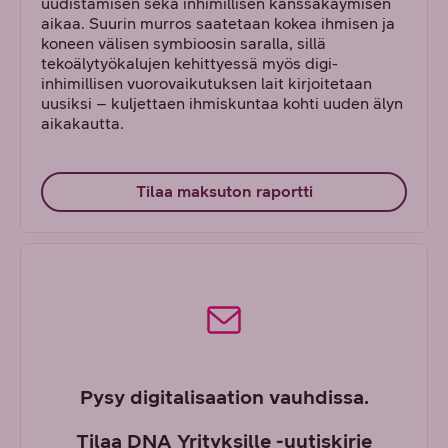
uudistamisen sekä inhimillisen kanssakäymisen
aikaa. Suurin murros saatetaan kokea ihmisen ja
koneen välisen symbioosin saralla, sillä
tekoälytyökalujen kehittyessä myös digi-
inhimillisen vuorovaikutuksen lait kirjoitetaan
uusiksi – kuljettaen ihmiskuntaa kohti uuden älyn
aikakautta.
Tilaa maksuton raportti
Pysy digitalisaation vauhdissa.
Tilaa DNA Yrityksille -uutiskirje