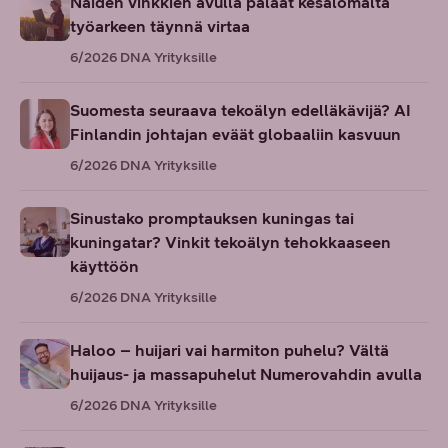
Näiden vinkkien avulla palaat kesälomalta
työarkeen täynnä virtaa
6/2026
DNA Yrityksille
Suomesta seuraava tekoälyn edelläkävijä? AI
Finlandin johtajan eväät globaaliin kasvuun
6/2026
DNA Yrityksille
Sinustako promptauksen kuningas tai
kuningatar? Vinkit tekoälyn tehokkaaseen
käyttöön
6/2026
DNA Yrityksille
Haloo – huijari vai harmiton puhelu? Vältä
huijaus- ja massapuhelut Numerovahdin avulla
6/2026
DNA Yrityksille