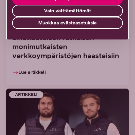
Uusi tapa hallinnoida suuria
Vain välttämättömät
lähiverkkoja: DNA Managed
Muokkaa evästeasetuksia
Network Premium tarjoaa
ainutlaatuisen ratkaisun
monimutkaisten
verkkoympäristöjen haasteisiin
Lue artikkeli
ARTIKKELI