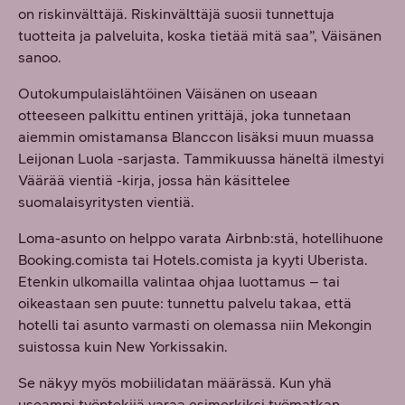
on riskinvälttäjä. Riskinvälttäjä suosii tunnettuja
tuotteita ja palveluita, koska tietää mitä saa”, Väisänen
sanoo.
Outokumpulaislähtöinen Väisänen on useaan
otteeseen palkittu entinen yrittäjä, joka tunnetaan
aiemmin omistamansa Blanccon lisäksi muun muassa
Leijonan Luola -sarjasta. Tammikuussa häneltä ilmestyi
Väärää vientiä -kirja, jossa hän käsittelee
suomalaisyritysten vientiä.
Loma-asunto on helppo varata Airbnb:stä, hotellihuone
Booking.comista tai Hotels.comista ja kyyti Uberista.
Etenkin ulkomailla valintaa ohjaa luottamus – tai
oikeastaan sen puute: tunnettu palvelu takaa, että
hotelli tai asunto varmasti on olemassa niin Mekongin
suistossa kuin New Yorkissakin.
Se näkyy myös mobiilidatan määrässä. Kun yhä
useampi työntekijä varaa esimerkiksi työmatkan