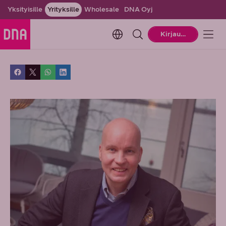
Yksityisille
Yrityksille
Wholesale
DNA Oyj
Change language. Current la
Kirjaudu