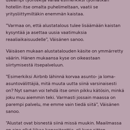
hotellin itse omalta puhelimeltaan, vaatii se
yritysliittymiltäkin enemmän kaistaa.
”Varmaa on, että alustatalous tulee lisäämään kaistan
kysyntää ja asettaa uusia vaatimuksia
reaaliaikaisuudelle”, Väisänen sanoo.
Väisäsen mukaan alustatalouden käsite on ymmärretty
väärin. Hänen mukaansa kyse on oikeastaan
siirtymisestä itsepalveluun.
”Esimerkiksi Airbnb lähinnä korvaa asunto- ja loma-
asuntovälittäjiä, mitä muuta uutta siinä varsinaisesti
on? Nyt saman voi tehdä itse omin pikku kätösin, minkä
joku muu aiemmin teki. Varmasti jossain maassa on
parempi palvelu, me emme vain tiedä siitä”, Väisänen
sanoo.
”Alustat ovat bisnestä siinä missä muukin. Maailmassa
on aina ollut liikaa kapasiteettia, oli kyse sitten