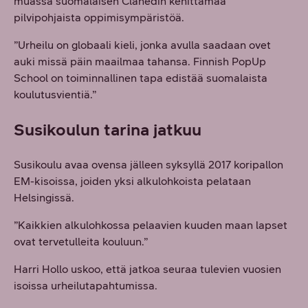
muassa suomalaisen Clanedin kehittämää
pilvipohjaista oppimisympäristöä.
”Urheilu on globaali kieli, jonka avulla saadaan ovet
auki missä päin maailmaa tahansa. Finnish PopUp
School on toiminnallinen tapa edistää suomalaista
koulutusvientiä.”
Susikoulun tarina jatkuu
Susikoulu avaa ovensa jälleen syksyllä 2017 koripallon
EM-kisoissa, joiden yksi alkulohkoista pelataan
Helsingissä.
”Kaikkien alkulohkossa pelaavien kuuden maan lapset
ovat tervetulleita kouluun.”
Harri Hollo uskoo, että jatkoa seuraa tulevien vuosien
isoissa urheilutapahtumissa.