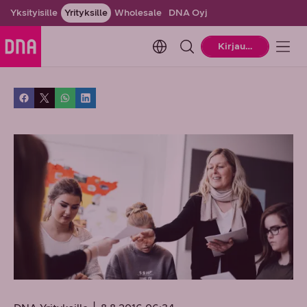
Yksityisille
Yrityksille
Wholesale
DNA Oyj
Change language. Current la
Kirjaudu