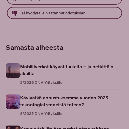
Ei hyödytä, ei vastannut odotuksiani
Samasta aiheesta
Mobiiliverkot käyvät tuulella – ja hetkittäin
akuilla
3/2026
DNA Yrityksille
Kävivätkö ennustuksemme vuoden 2025
teknologiatrendeistä toteen?
8/2025
DNA Yrityksille
Kasvun tekijät: Argimarket ottaa rohkean