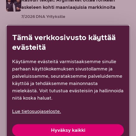
askeleen kohti maanlaajuisia markkinoita
7/2026
DNA Yrityksille
Näin yrityksesi saa pilven hyödyt ilman
Tämä verkkosivusto käyttää
hallinnan ja ylläpidon taakkaa –
evästeitä
suuryritystason pilvipalvelu myös pk-yrityksille
6/2026
DNA Yrityksille
Käytämme evästeitä varmistaaksemme sinulle
parhaan käyttökokemuksen sivustollamme ja
Euroopan kiristyvä kyberuhkakenttä kaventaa
palveluissamme, seurataksemme palveluidemme
yritysten pelivaraa
käyttöä ja tehdäksemme mainonnasta
6/2026
DNA Yrityksille
mielekästä. Voit tutustua evästeisiin ja hallinnoida
niitä koska haluat.
Lue tietosuojaseloste.
Kaikki artikkelit ja blogit
Hyväksy kaikki
Kaikki referenssit