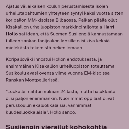
Ajatus väliaikaisen koulun perustamisesta isojen
urheilutapahtumien yhteyteen syntyi kaksi vuotta sitten
koripallon MM-kisoissa Bilbaossa. Paikan päällä ollut
Kisakallion urheiluopiston markkinointijohtaja
Harri
Hollo
sai idean, että Suomen Susijengiä kannustamaan
tulleen sankan fanijoukon lapsille olisi kiva keksiä
mielekästä tekemistä pelien lomaan.
Koripalloväki innostui Hollon ehdotuksesta, ja
ensimmäinen Kisakallion urheiluopiston toteuttama
Susikoulu avasi ovensa viime vuonna EM-kisoissa
Ranskan Montpellierissä.
”Luokalle mahtui mukaan 24 lasta, mutta halukkaita
olisi paljon enemmänkin. Nuorimmat oppilaat olivat
peruskoulun ekaluokkalaisia, vanhimmat
kuudesluokkalaisia”, Hollo sanoo.
Susijengin vierailut kohokohtia