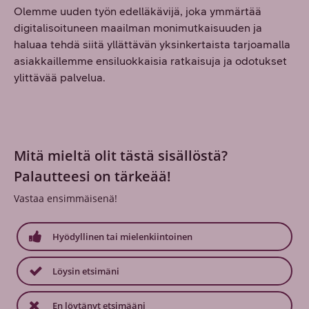
Olemme uuden työn edelläkävijä, joka ymmärtää
digitalisoituneen maailman monimutkaisuuden ja
haluaa tehdä siitä yllättävän yksinkertaista tarjoamalla
asiakkaillemme ensiluokkaisia ratkaisuja ja odotukset
ylittävää palvelua.
Mitä mieltä olit tästä sisällöstä?
Palautteesi on tärkeää!
Vastaa ensimmäisenä!
Hyödyllinen tai mielenkiintoinen
Löysin etsimäni
En löytänyt etsimääni