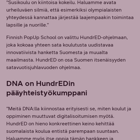
”Susikoulu on kiintoisa kokeilu. Haluamme avata
urheiluväen silmiä, että esimerkiksi olympialaisten
yhteydessä kannattaa järjestää laajempaakin toimintaa
lapsille ja nuorille.”
Finnish PopUp School on valittu HundrED-ohjelmaan,
joka kokoaa yhteen sata koulutusta uudistavaa
innovatiivista hanketta Suomesta ja muualta
maailmasta. HundrED on osa Suomen itsenäisyyden
satavuotisjuhlavuoden ohjelmaa.
DNA on HundrEDin
pääyhteistyökumppani
”Meitä DNA:lla kiinnostaa erityisesti se, miten koulut ja
oppiminen muuttuvat digitalisoitumisen myötä.
HundrED on hieno konkreettinen keino kehittää
suomalaista koulua entistä parempaan suuntaan.
Haluamme myös itse oppia tämän hankkeen ja