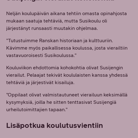
Neljän koulupäivän aikana tehtiin omasta opinahjosta
mukaan saatuja tehtäviä, mutta Susikoulu oli
järjestänyt runsaasti muutakin ohjelmaa.
”Tutustuimme Ranskan historiaan ja kulttuuriin.
Kävimme myös paikallisessa koulussa, josta vierailtiin
vastavuoroisesti Susikoulussa.”
Kouluviikon ehdottomia kohokohtia olivat Susijengin
vierailut. Pelaajat tekivät koululaisten kanssa yhdessä
tehtäviä ja järjestivät kisailuja.
”Oppilaat olivat valmistautuneet vierailuun keksimällä
kysymyksiä, joilla he sitten tenttasivat Susijengiä
urheilutoimittajien tapaan.”
Lisäpotkua koulutusvientiin