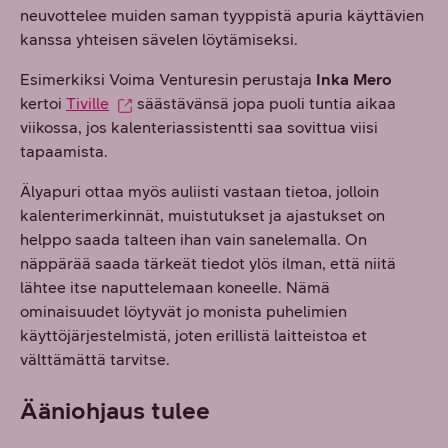
neuvottelee muiden saman tyyppistä apuria käyttävien
kanssa yhteisen sävelen löytämiseksi.
Esimerkiksi Voima Venturesin perustaja
Inka Mero
kertoi
Tiville
säästävänsä jopa puoli tuntia aikaa
viikossa, jos kalenteriassistentti saa sovittua viisi
tapaamista.
Älyapuri ottaa myös auliisti vastaan tietoa, jolloin
kalenterimerkinnät, muistutukset ja ajastukset on
helppo saada talteen ihan vain sanelemalla. On
näppärää saada tärkeät tiedot ylös ilman, että niitä
lähtee itse naputtelemaan koneelle. Nämä
ominaisuudet löytyvät jo monista puhelimien
käyttöjärjestelmistä, joten erillistä laitteistoa et
välttämättä tarvitse.
Ääniohjaus tulee