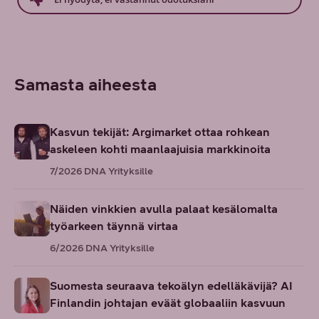
Samasta aiheesta
Kasvun tekijät: Argimarket ottaa rohkean
askeleen kohti maanlaajuisia markkinoita
7/2026
DNA Yrityksille
Näiden vinkkien avulla palaat kesälomalta
työarkeen täynnä virtaa
6/2026
DNA Yrityksille
Suomesta seuraava tekoälyn edelläkävijä? AI
Finlandin johtajan eväät globaaliin kasvuun