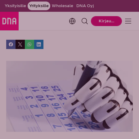
Yksityisille
Yrityksille
Wholesale
DNA Oyj
Change language. Current la
Kirjaudu