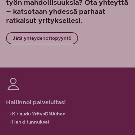
työn mahdollisuuksia? Ota yhteyttä
– katsotaan yhdessä parhaat
ratkaisut yrityksellesi.
Jätä yhteydenottopyyntö
Hallinnoi palveluitasi
Kirjaudu YritysDNA:han
Hanki tunnukset