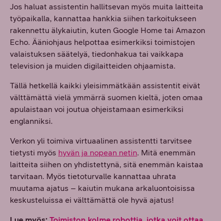
Jos haluat assistentin hallitsevan myös muita laitteita
työpaikalla, kannattaa hankkia siihen tarkoitukseen
rakennettu älykaiutin, kuten Google Home tai Amazon
Echo. Ääniohjaus helpottaa esimerkiksi toimistojen
valaistuksen säätelyä, tiedonhakua tai vaikkapa
television ja muiden digilaitteiden ohjaamista.
Tällä hetkellä kaikki yleisimmätkään assistentit eivät
välttämättä vielä ymmärrä suomen kieltä, joten omaa
apulaistaan voi joutua ohjeistamaan esimerkiksi
englanniksi.
Verkon yli toimiva virtuaalinen assistentti tarvitsee
tietysti myös
hyvän ja nopean netin
. Mitä enemmän
laitteita siihen on yhdistettynä, sitä enemmän kaistaa
tarvitaan. Myös tietoturvalle kannattaa uhrata
muutama ajatus – kaiutin mukana arkaluontoisissa
keskusteluissa ei välttämättä ole hyvä ajatus!
Lue myös:
Toimiston kolme robottia, jotka voit ottaa