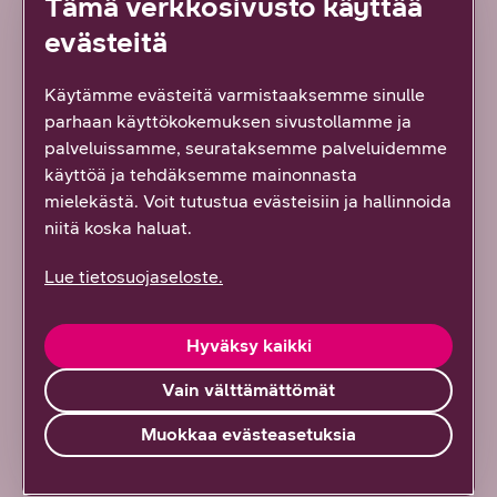
Tämä verkkosivusto käyttää
evästeitä
Käytämme evästeitä varmistaaksemme sinulle
parhaan käyttökokemuksen sivustollamme ja
palveluissamme, seurataksemme palveluidemme
7/2026 DNA YRITYKSILLE
käyttöä ja tehdäksemme mainonnasta
mielekästä. Voit tutustua evästeisiin ja hallinnoida
niitä koska haluat.
Uusi tapa hallinnoida suuria
lähiverkkoja: DNA Managed
Lue tietosuojaseloste.
Network Premium tarjoaa
ainutlaatuisen ratkaisun
Hyväksy kaikki
monimutkaisten
Vain välttämättömät
verkkoympäristöjen haasteisiin
Muokkaa evästeasetuksia
Lue artikkeli