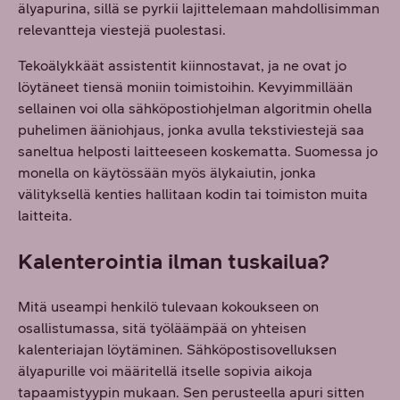
älyapurina, sillä se pyrkii lajittelemaan mahdollisimman
relevantteja viestejä puolestasi.
Tekoälykkäät assistentit kiinnostavat, ja ne ovat jo
löytäneet tiensä moniin toimistoihin. Kevyimmillään
sellainen voi olla sähköpostiohjelman algoritmin ohella
puhelimen ääniohjaus, jonka avulla tekstiviestejä saa
saneltua helposti laitteeseen koskematta. Suomessa jo
monella on käytössään myös älykaiutin, jonka
välityksellä kenties hallitaan kodin tai toimiston muita
laitteita.
Kalenterointia ilman tuskailua?
Mitä useampi henkilö tulevaan kokoukseen on
osallistumassa, sitä työläämpää on yhteisen
kalenteriajan löytäminen. Sähköpostisovelluksen
älyapurille voi määritellä itselle sopivia aikoja
tapaamistyypin mukaan. Sen perusteella apuri sitten