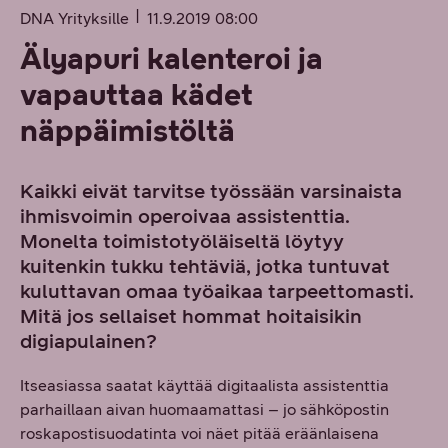
DNA Yrityksille
11.9.2019 08:00
Älyapuri kalenteroi ja
vapauttaa kädet
näppäimistöltä
Kaikki eivät tarvitse työssään varsinaista
ihmisvoimin operoivaa assistenttia.
Monelta toimistotyöläiseltä löytyy
kuitenkin tukku tehtäviä, jotka tuntuvat
kuluttavan omaa työaikaa tarpeettomasti.
Mitä jos sellaiset hommat hoitaisikin
digiapulainen?
Itseasiassa saatat käyttää digitaalista assistenttia
parhaillaan aivan huomaamattasi – jo sähköpostin
roskapostisuodatinta voi näet pitää eräänlaisena