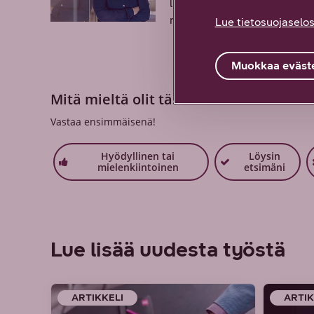
luomiseen sekä ratkaisujen k
mahdollistajiksi.
Lue tietosuojaselos
Muokkaa eväste
Mitä mieltä olit tästä sisällöstä? Palau
Vastaa ensimmäisenä!
Hyödyllinen tai
Löysin
mielenkiintoinen
etsimäni
Lue lisää uudesta työstä
ARTIKKELI
ARTIK