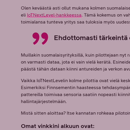
Olen keväästä asti ollut mukana kolmen suomalaisen
eli
IoTNextLevel-hankkeessa
. Tämä kokemus on vahv
toimialansa tunteva yritys saa tuloksia myös uude
Ehdottomasti tärkeintä o
Muillakin suomalaisyrityksillä, kuin pilottejaan nyt 
on varmasti dataa, jota ei vain vielä kerätä. Esineid
päästä tähän dataan kiinni antureiden ja verkon avu
Vaikka IoTNextLevelin kolme pilottia ovat vielä kesken
Esimerkiksi Finnsementin haasteessa tehdasympäri
pattereilla toimivaa sensoria saatiin nopeasti kiinnit
hallintajärjestelmään.
Mistä sitten aloittaa? Itse kannatan rohkeaa pilotoin
Omat vinkkini alkuun ovat: