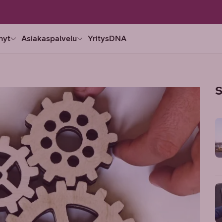
nyt
Asiakaspalvelu
YritysDNA
S