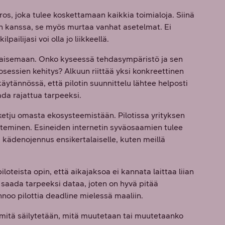
ros, joka tulee koskettamaan kaikkia toimialoja. Siinä
den kanssa, se myös murtaa vanhat asetelmat. Ei
ailijasi voi olla jo liikkeellä.
tkaisemaan. Onko kyseessä tehdasympäristö ja sen
rosessien kehitys? Alkuun riittää yksi konkreettinen
ytännössä, että pilotin suunnittelu lähtee helposti
da rajattua tarpeeksi.
ketju omasta ekosysteemistään. Pilotissa yrityksen
nteminen. Esineiden internetin syväosaamien tulee
 kädenojennus ensikertalaiselle, kuten meillä
iloteista opin, että aikajaksoa ei kannata laittaa liian
elä saada tarpeeksi dataa, joten on hyvä pitää
nnoo pilottia deadline mielessä maaliin.
n, mitä säilytetään, mitä muutetaan tai muutetaanko