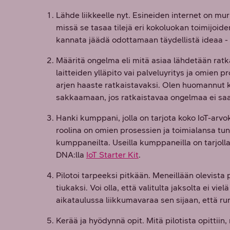
Lähde liikkeelle nyt. Esineiden internet on mur
missä se tasaa tilejä eri kokoluokan toimijoi
kannata jäädä odottamaan täydellistä ideaa - kilp
Määritä ongelma eli mitä asiaa lähdetään ra
laitteiden ylläpito vai palveluyritys ja omien p
arjen haaste ratkaistavaksi. Olen huomannut kä
sakkaamaan, jos ratkaistavaa ongelmaa ei saa
Hanki kumppani, jolla on tarjota koko IoT-arvo
roolina on omien prosessien ja toimialansa tu
kumppaneilta. Useilla kumppaneilla on tarjolla
DNA:lla
IoT Starter Kit
.
Pilotoi tarpeeksi pitkään. Meneillään olevista p
tiukaksi. Voi olla, että valitulta jaksolta ei vi
aikataulussa liikkumavaraa sen sijaan, että ru
Kerää ja hyödynnä opit. Mitä pilotista opittii