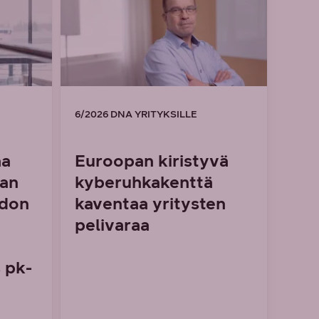
6/2026 DNA YRITYKSILLE
aa
Euroopan kiristyvä
man
kyberuhkakenttä
idon
kaventaa yritysten
pelivaraa
 pk-