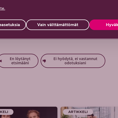
ehittämiseen tietoturvallisiksi liiketoiminnan
te.
asetuksia
Vain välttämättömät
Hyväk
tteesi on tärkeää!
En löytänyt
Ei hyödytä, ei vastannut
etsimääni
odotuksiani
KELI
ARTIKKELI