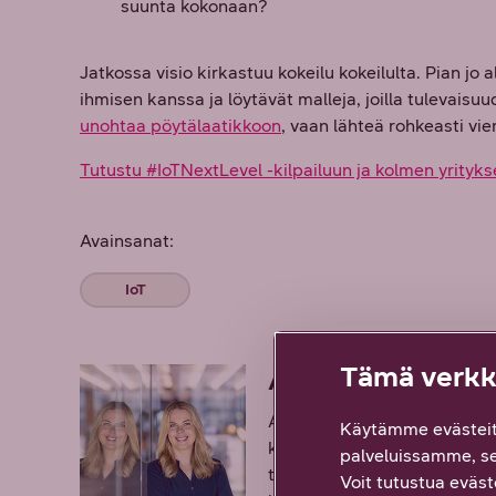
suunta kokonaan?
Jatkossa visio kirkastuu kokeilu kokeilulta. Pian j
ihmisen kanssa ja löytävät malleja, joilla tulevais
unohtaa pöytälaatikkoon
, vaan lähteä rohkeasti vi
Tutustu #IoTNextLevel -kilpailuun ja kolmen yritykse
Avainsanat:
IoT
Tämä verkko
Assi Oikari
Assi Oikari vastaa DNA:lla s
Käytämme evästeit
keskittyy jatkuvasti kehit
palveluissamme, s
tulevaisuuden verkkotarpeit
Voit tutustua eväste