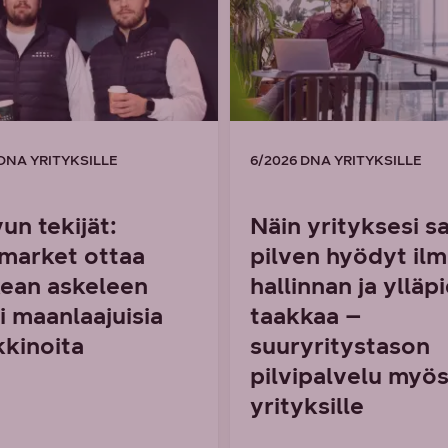
 DNA YRITYKSILLE
6/2026 DNA YRITYKSILLE
un tekijät:
Näin yrityksesi s
market ottaa
pilven hyödyt il
ean askeleen
hallinnan ja ylläp
i maanlaajuisia
taakkaa –
kinoita
suuryritystason
pilvipalvelu myös
yrityksille