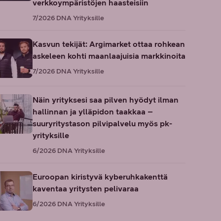
verkkoympäristöjen haasteisiin
7/2026
DNA Yrityksille
Kasvun tekijät: Argimarket ottaa rohkean
askeleen kohti maanlaajuisia markkinoita
7/2026
DNA Yrityksille
Näin yrityksesi saa pilven hyödyt ilman
hallinnan ja ylläpidon taakkaa –
suuryritystason pilvipalvelu myös pk-
yrityksille
6/2026
DNA Yrityksille
Euroopan kiristyvä kyberuhkakenttä
kaventaa yritysten pelivaraa
6/2026
DNA Yrityksille