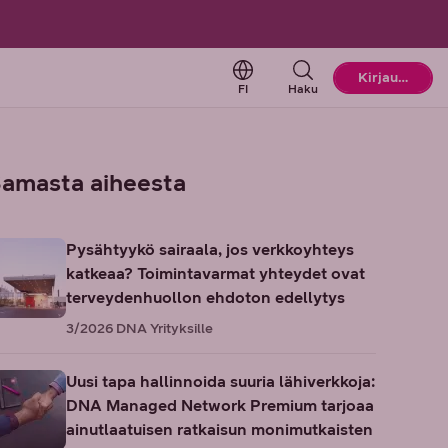
Change language. Current l
Kirjaudu
FI
Haku
amasta aiheesta
Pysähtyykö sairaala, jos verkkoyhteys
katkeaa? Toimintavarmat yhteydet ovat
terveydenhuollon ehdoton edellytys
3/2026
DNA Yrityksille
Uusi tapa hallinnoida suuria lähiverkkoja:
DNA Managed Network Premium tarjoaa
ainutlaatuisen ratkaisun monimutkaisten