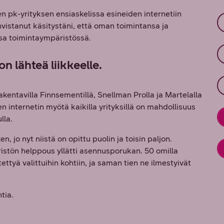
 pk-yrityksen ensiaskelissa esineiden internetiin
istanut käsitystäni, että oman toimintansa ja
ssa toimintaympäristössä.
n lähteä liikkeelle.
rakentavilla Finnsementillä, Snellman Prolla ja Martelalla
en internetin myötä kaikilla yrityksillä on mahdollisuus
lla.
, jo nyt niistä on opittu puolin ja toisin paljon.
stön helppous yllätti asennusporukan. 50 omilla
ettyä valittuihin kohtiin, ja saman tien ne ilmestyivät
tia.