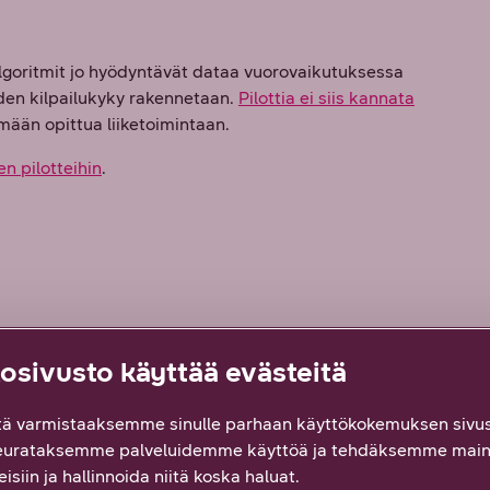
o algoritmit jo hyödyntävät dataa vuorovaikutuksessa
uuden kilpailukyky rakennetaan.
Pilottia ei siis kannata
emään opittua liiketoimintaan.
n pilotteihin
.
sivusto käyttää evästeitä
uurista ja kansainvälisistä asiakkuuksista. Hän
ä varmistaaksemme sinulle parhaan käyttökokemuksen sivus
tämään ja parantamaan asiakasratkaisuja vastaamaan
eurataksemme palveluidemme käyttöä ja tehdäksemme main
a. Assilla on vahva sitoutuminen asiakasarvon
isiin ja hallinnoida niitä koska haluat.