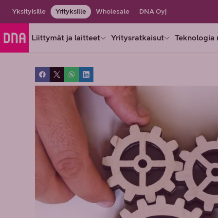
Yksityisille
Yrityksille
Wholesale
DNA Oyj
Liittymät ja laitteet
Yritysratkaisut
Teknologia 