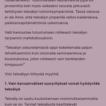
huolenaiheiksi. Tutkimukseen vastanneista jopa 69
prosenttia koki myös vaikeaksi seurata jatkuvasti
kehittyvän tekoälyn toimintaympäristöä. Tässä valossa
ei ole ihme, että tekoälyn ympärillä velloo kaikenlaisia,
paikkansapitämättömiä uskomuksia.
Valli kannustaa tutustumaan rohkeasti tekoälyn
tarjoamiin mahdollisuuksiin.
“Tekoälyn sielunelämästä oppii kokeilemalla paljon
tehokkaammin kuin istumalla seminaareissa ja
koulutuksissa, joten rohkeasti vain hankkeiden
kimppuun!”
Viisi tekoälyyn liittyvää myyttiä:
1. Vain kansainväliset suuryritykset voivat hyödyntää
tekoälyä
Tekoäly on saatu kuulostamaan monimutkaisemmalta
kuin se on. Tarinat tekoälystä käsittelevät