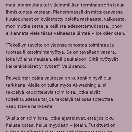
maailmanrauhaa tai villeimmillään terminaattorin iskua
ihmiskuntaa vastaan. Pienemmässäkin mittakaavassa
kuulopuheet on kyllästetty pelolla raskaasta, vaikeasta,
monimutkaisesta ja kalliista edesottamuksesta, johon
ei kannata vielä tässä vaiheessa lähteä – jos ollenkaan.
”Tekoälyn tavoite on yleensä tehostaa toimintaa ja
tuottaa liiketoimintahyötyä. Se on tavallaan vasara,
joka lyö aina naulaan, eikä peukaloon. Siitä hyötyvät
kaikenkokoiset yritykset”, Valli sanoo.
Palveluntarjoajaa valitessa on kuitenkin hyvä olla
tarkkana. Alalle on tullut myös AI-washingia, eli
tekoälyä kaupittelevia toimijoita, jotka eivät
todellisuudessa tarjoa tekoälyä tai osaa toteuttaa
vaadittavia hankkeita.
”Alalla on toimijoita, jotka ajattelevat, että jos joku
haluaa ostaa, heille myydään – jotain. Tutkitusti on