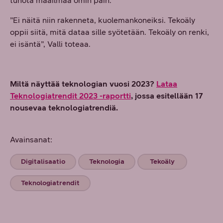
tuhota maailmaa omin päin.
”Ei näitä niin rakenneta, kuolemankoneiksi. Tekoäly
oppii siitä, mitä dataa sille syötetään. Tekoäly on renki,
ei isäntä”, Valli toteaa.
Miltä näyttää teknologian vuosi 2023?
Lataa
Teknologiatrendit 2023 -raportti
, jossa esitellään 17
nousevaa teknologiatrendiä.
Avainsanat:
Digitalisaatio
Teknologia
Tekoäly
Teknologiatrendit