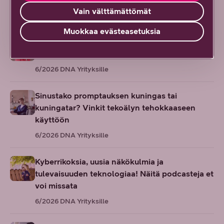
Vain välttämättömät
6/2026
DNA Yrityksille
Muokkaa evästeasetuksia
Suomesta seuraava tekoälyn edelläkävijä? AI
Finlandin johtajan eväät globaaliin kasvuun
6/2026
DNA Yrityksille
Sinustako promptauksen kuningas tai
kuningatar? Vinkit tekoälyn tehokkaaseen
käyttöön
6/2026
DNA Yrityksille
Kyberrikoksia, uusia näkökulmia ja
tulevaisuuden teknologiaa! Näitä podcasteja et
voi missata
6/2026
DNA Yrityksille