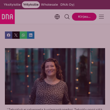
Yksityisille
Yrityksille
Wholesale
DNA Oyj
Change language. Current la
Kirjaudu
“Tekoälyä ei rakenneta kuolemankoneiksi. Tekoäly oppii siitä,