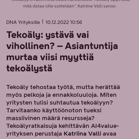
mitä dataa sille syötetään”, Katriina Valli sanoo.
DNA Yrityksille
10.12.2022 10:56
Tekoäly: ystävä vai
vihollinen? – Asiantuntija
murtaa viisi myyttiä
tekoälystä
Tekoäly tehostaa työtä, mutta herättää
myös pelkoja ja ennakkoluuloja. Miten
yritysten tulisi suhtautua tekoälyyn?
Tarvitaanko käyttöönoton tueksi
massiivinen määrä resursseja?
Tekoälyratkaisuja kehittävän AI4value-
yrityksen perustaja
Katriina Valli
avaa