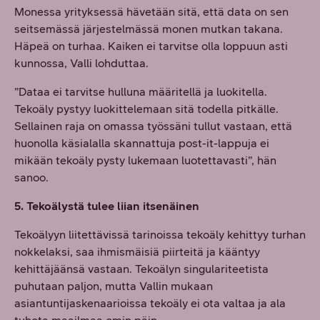
Monessa yrityksessä hävetään sitä, että data on sen
seitsemässä järjestelmässä monen mutkan takana.
Häpeä on turhaa. Kaiken ei tarvitse olla loppuun asti
kunnossa, Valli lohduttaa.
”Dataa ei tarvitse hulluna määritellä ja luokitella.
Tekoäly pystyy luokittelemaan sitä todella pitkälle.
Sellainen raja on omassa työssäni tullut vastaan, että
huonolla käsialalla skannattuja post-it-lappuja ei
mikään tekoäly pysty lukemaan luotettavasti”, hän
sanoo.
5. Tekoälystä tulee liian itsenäinen
Tekoälyyn liitettävissä tarinoissa tekoäly kehittyy turhan
nokkelaksi, saa ihmismäisiä piirteitä ja kääntyy
kehittäjäänsä vastaan. Tekoälyn singulariteetista
puhutaan paljon, mutta Vallin mukaan
asiantuntijaskenaarioissa tekoäly ei ota valtaa ja ala