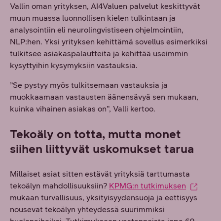
Vallin oman yrityksen, AI4Valuen palvelut keskittyvät
muun muassa luonnollisen kielen tulkintaan ja
analysointiin eli neurolingvistiseen ohjelmointiin,
NLP:hen. Yksi yrityksen kehittämä sovellus esimerkiksi
tulkitsee asiakaspalautteita ja kehittää useimmin
kysyttyihin kysymyksiin vastauksia.
”Se pystyy myös tulkitsemaan vastauksia ja
muokkaamaan vastausten äänensävyä sen mukaan,
kuinka vihainen asiakas on”, Valli kertoo.
Tekoäly on totta, mutta monet
siihen liittyvät uskomukset tarua
Millaiset asiat sitten estävät yrityksiä tarttumasta
tekoälyn mahdollisuuksiin?
KPMG:n tutkimuksen
mukaan turvallisuus, yksityisyydensuoja ja eettisyys
nousevat tekoälyn yhteydessä suurimmiksi