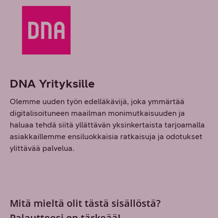
DNA Yrityksille
Olemme uuden työn edelläkävijä, joka ymmärtää
digitalisoituneen maailman monimutkaisuuden ja
haluaa tehdä siitä yllättävän yksinkertaista tarjoamalla
asiakkaillemme ensiluokkaisia ratkaisuja ja odotukset
ylittävää palvelua.
Mitä mieltä olit tästä sisällöstä?
Palautteesi on tärkeää!