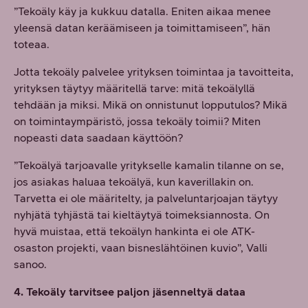
”Tekoäly käy ja kukkuu datalla. Eniten aikaa menee
yleensä datan keräämiseen ja toimittamiseen”, hän
toteaa.
Jotta tekoäly palvelee yrityksen toimintaa ja tavoitteita,
yrityksen täytyy määritellä tarve: mitä tekoälyllä
tehdään ja miksi. Mikä on onnistunut lopputulos? Mikä
on toimintaympäristö, jossa tekoäly toimii? Miten
nopeasti data saadaan käyttöön?
”Tekoälyä tarjoavalle yritykselle kamalin tilanne on se,
jos asiakas haluaa tekoälyä, kun kaverillakin on.
Tarvetta ei ole määritelty, ja palveluntarjoajan täytyy
nyhjätä tyhjästä tai kieltäytyä toimeksiannosta. On
hyvä muistaa, että tekoälyn hankinta ei ole ATK-
osaston projekti, vaan bisneslähtöinen kuvio”, Valli
sanoo.
4. Tekoäly tarvitsee paljon jäsenneltyä dataa