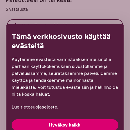
5
vastausta
Hyödyllinen tai mielenkiintoinen
Tämä verkkosivusto käyttää
Löysin etsimäni
evästeitä
En löytänyt etsimääni
Käytämme evästeitä varmistaaksemme sinulle
parhaan käyttökokemuksen sivustollamme ja
Ei hyödytä, ei vastannut odotuksiani
palveluissamme, seurataksemme palveluidemme
käyttöä ja tehdäksemme mainonnasta
mielekästä. Voit tutustua evästeisiin ja hallinnoida
niitä koska haluat.
Samasta aiheesta
Lue tietosuojaseloste.
Näiden vinkkien avulla palaat kesälomalta
Hyväksy kaikki
työarkeen täynnä virtaa