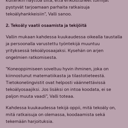
kuitenkin näyttöä siitä, että erikoistuneet toimijat
pystyvät tarjoamaan parhaita ratkaisuja
tekoälyhankkeisiin”, Valli sanoo.
2. Tekoäly vaatii osaamista ja tekijöitä
Vallin mukaan kahdessa kuukaudessa oikealla taustalla
ja persoonalla varustettu työntekijä muuntuu
yrityksessä tekoälyosaajaksi. Kysehän on arjen
ongelmien ratkomisesta.
”Koneoppimiseen soveltuu hyvin ihminen, joka on
kiinnostunut matematiikasta ja tilastotieteestä.
Tietokonelingvistit ovat helposti väännettävissä
tekoälyosaajiksi. Jos lisäksi on intoa koodata, ei se
paljon muuta vaadi”, Valli toteaa.
Kahdessa kuukaudessa tekijä oppii, mitä tekoäly on,
mitä ratkaisuja on olemassa, koodaamista sekä
tekemään harjoituksia.