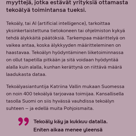
myyttejä, jotka estävät yrityksiä ottamasta
tekoälyä toimintansa tueksi.
Tekoäly, tai AI (artificial intelligence), tarkoittaa
yksinkertaistettuna tietokoneen tai ohjelmiston kykyä
tehdä älykkäitä päätöksiä. Tarkempaa määrittelyä on
vaikea antaa, koska älykkyyden määritteleminen on
haastavaa. Tekoälyn hyödyntäminen liiketoiminnassa
on ollut tapetilla pitkään ja sitä voidaan hyödyntää
alalla kuin alalla, kunhan kerättynä on riittävä määrä
laadukasta dataa.
Tekoälyasiantuntija Katriina Vallin mukaan Suomessa
on noin 400 tekoälyä tarjoavaa toimijaa. Kansallisella
tasolla Suomi on siis hyvässä vauhdissa tekoälyn
suhteen – ja edellä muita Pohjoismaita.
Tekoäly käy ja kukkuu datalla.
Eniten aikaa menee yleensä