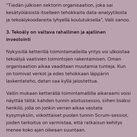
”Tiedän julkisen sektorin organisaation, joka sai
kesätyöläisistä itselleen tehokkaita data-analyytikoita
ja tekoälykoodareita lyhyellä koulutuksella”, Valli sanoo.
3. Tekoäly on valtava rahallinen ja ajallinen
investointi
Nykyisillä ketterillä toimintamalleilla yritys voi ulkoistaa
tekoälyä vaativien toimintojen rakentamisen. Oman
organisaation aikaa vaaditaan muutamia tunteja. Kun
on toimivat verkot ja edes tehokkaan läppärin
laskentateho, datan saa kyllä jalostettua.
Vallin mukaan ketterällä toimintamallilla aikaraami voisi
näyttää tältä: kahden tunnin aloitussessio, siihen lisäksi
henkilö, jolla on jonkin verran aikaa vastata
kysymyksiin, viikoittaiset puolen tunnin Scrum-sessiot,
joiden tarkoitus on varmistaa, että ratkaisun kehitys
menee koko ajan oikeaan suuntaan.