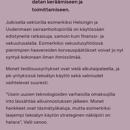
datan keräämiseen ja
toimittamiseen.
Julkisella sektorilla esimerkiksi Helsingin ja
Uudenmaan sairaanhoitopiirillä on käytössään
edistyneitä ratkaisuja, samoin kuin finanssi- ja
vakuutusalalla. Esimerkiksi vakuutusyhtiöissä
pienimpien haavereiden korvauspäätökset voivat jo nyt
syntyä kokonaan ilman ihmissilmää.
Monet teollisuusyritykset ovat vielä alkutaipaleella, ja
pk-yrityksissä tekoälyn käyttö sekä valmiudet
vaihtelevat suuresti.
”Usein uusien teknologioiden varhaisilla omaksujilla
into lässähtää alkuinnostuksen jälkeen. Monet
hankkeet ovat täsmätyökaluja, mutta esimerkiksi
laajempi tekoälyn käytön strateginen näköpiiri on
hatara”, Valli sanoo.