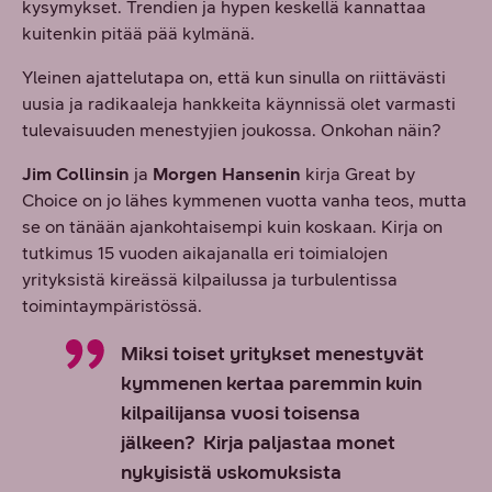
kysymykset. Trendien ja hypen keskellä kannattaa
kuitenkin pitää pää kylmänä.
Yleinen ajattelutapa on, että kun sinulla on riittävästi
uusia ja radikaaleja hankkeita käynnissä olet varmasti
tulevaisuuden menestyjien joukossa. Onkohan näin?
Jim Collinsin
ja
Morgen Hansenin
kirja Great by
Choice on jo lähes kymmenen vuotta vanha teos, mutta
se on tänään ajankohtaisempi kuin koskaan. Kirja on
tutkimus 15 vuoden aikajanalla eri toimialojen
yrityksistä kireässä kilpailussa ja turbulentissa
toimintaympäristössä.
Miksi toiset yritykset menestyvät
kymmenen kertaa paremmin kuin
kilpailijansa vuosi toisensa
jälkeen? Kirja paljastaa monet
nykyisistä uskomuksista