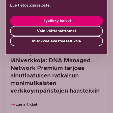
Lue tietosuojaseloste.
Hyväksy kaikki
Vain välttämättömät
7/2026 DNA YRITYKSILLE
Muokkaa evästeasetuksia
Uusi tapa hallinnoida suuria
lähiverkkoja: DNA Managed
Network Premium tarjoaa
ainutlaatuisen ratkaisun
monimutkaisten
verkkoympäristöjen haasteisiin
Lue artikkeli