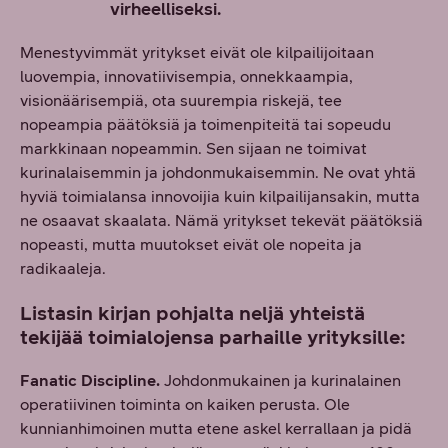
virheelliseksi.
Menestyvimmät yritykset eivät ole kilpailijoitaan
luovempia, innovatiivisempia, onnekkaampia,
visionäärisempiä, ota suurempia riskejä, tee
nopeampia päätöksiä ja toimenpiteitä tai sopeudu
markkinaan nopeammin. Sen sijaan ne toimivat
kurinalaisemmin ja johdonmukaisemmin. Ne ovat yhtä
hyviä toimialansa innovoijia kuin kilpailijansakin, mutta
ne osaavat skaalata. Nämä yritykset tekevät päätöksiä
nopeasti, mutta muutokset eivät ole nopeita ja
radikaaleja.
Listasin kirjan pohjalta neljä yhteistä
tekijää toimialojensa parhaille yrityksille:
Fanatic Discipline.
Johdonmukainen ja kurinalainen
operatiivinen toiminta on kaiken perusta. Ole
kunnianhimoinen mutta etene askel kerrallaan ja pidä