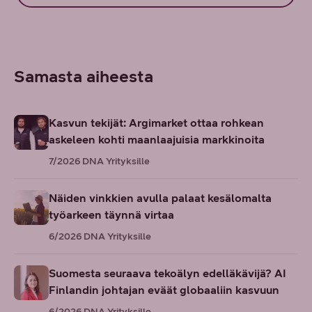
Samasta aiheesta
Kasvun tekijät: Argimarket ottaa rohkean
askeleen kohti maanlaajuisia markkinoita
7/2026
DNA Yrityksille
Näiden vinkkien avulla palaat kesälomalta
työarkeen täynnä virtaa
6/2026
DNA Yrityksille
Suomesta seuraava tekoälyn edelläkävijä? AI
Finlandin johtajan eväät globaaliin kasvuun
6/2026
DNA Yrityksille