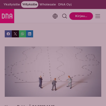
Yksityisille
Yrityksille
Wholesale
DNA Oyj
Change language. Current la
Kirjaudu