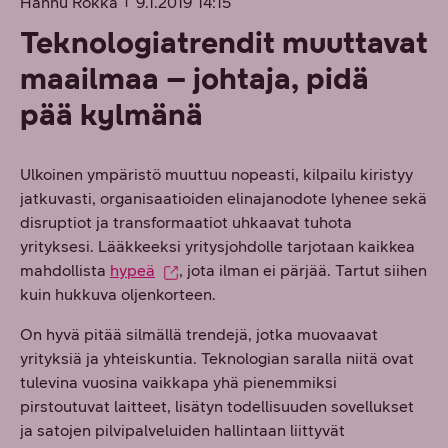
Hannu Rokka
9.1.2019 14:15
Teknologiatrendit muuttavat
maailmaa – johtaja, pidä
pää kylmänä
Ulkoinen ympäristö muuttuu nopeasti, kilpailu kiristyy
jatkuvasti, organisaatioiden elinajanodote lyhenee sekä
disruptiot ja transformaatiot uhkaavat tuhota
yrityksesi. Lääkkeeksi yritysjohdolle tarjotaan kaikkea
mahdollista
hypeä
, jota ilman ei pärjää. Tartut siihen
kuin hukkuva oljenkorteen.
On hyvä pitää silmällä trendejä, jotka muovaavat
yrityksiä ja yhteiskuntia. Teknologian saralla niitä ovat
tulevina vuosina vaikkapa yhä pienemmiksi
pirstoutuvat laitteet, lisätyn todellisuuden sovellukset
ja satojen pilvipalveluiden hallintaan liittyvät