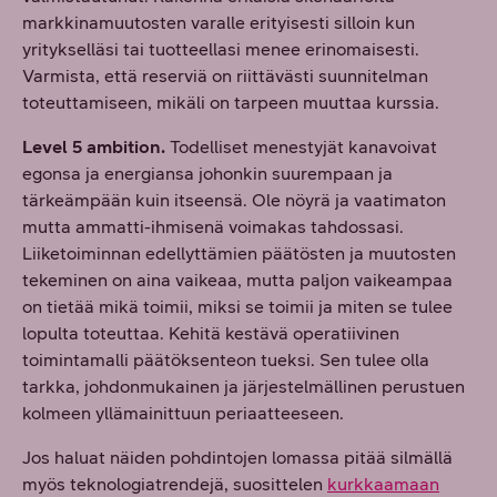
markkinamuutosten varalle erityisesti silloin kun
yritykselläsi tai tuotteellasi menee erinomaisesti.
Varmista, että reserviä on riittävästi suunnitelman
toteuttamiseen, mikäli on tarpeen muuttaa kurssia.
Level 5 ambition.
Todelliset menestyjät kanavoivat
egonsa ja energiansa johonkin suurempaan ja
tärkeämpään kuin itseensä. Ole nöyrä ja vaatimaton
mutta ammatti-ihmisenä voimakas tahdossasi.
Liiketoiminnan edellyttämien päätösten ja muutosten
tekeminen on aina vaikeaa, mutta paljon vaikeampaa
on tietää mikä toimii, miksi se toimii ja miten se tulee
lopulta toteuttaa. Kehitä kestävä operatiivinen
toimintamalli päätöksenteon tueksi. Sen tulee olla
tarkka, johdonmukainen ja järjestelmällinen perustuen
kolmeen yllämainittuun periaatteeseen.
Jos haluat näiden pohdintojen lomassa pitää silmällä
myös teknologiatrendejä, suosittelen
kurkkaamaan