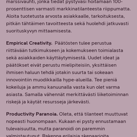
marssivauhti, jonka tiedät pystyväsi hoitamaan 100-
prosenttisen varmasti markkinatilanteesta riippumatta.
Aloita tuotetusta arvosta asiakkaalle, tarkoituksesta,
pitkän tähtäimen tavoitteesta sekä huolehdi jatkuvasti
suorituskyvyn mittaamisesta.
Empirical Creativity.
Päätösten tulee perustua
riittävään tutkimukseen ja kokemukseen toimialasta
sekä asiakkaiden käyttäytymisestä. Uudet ideat ja
päätökset eivät perustu mielipiteisiin, yksittäisen
ihmisen haluun tehdä jotakin suurta tai sokeaan
innovointiin muodikkailla hype-alueilla. Tee pieniä
kokeiluja ja ammu kanuunalla vasta kun olet varma
asiasta. Samalla vähennät merkittävästi liiketoiminnan
riskejä ja käytät resursseja järkevästi.
Productivity Paranoia.
Oleta, että tilanteet muuttuvat
nopeasti huonompaan. Kukaan ei pysty ennustamaan
tulevaisuutta, mutta paranoidi on paremmin
valmistautunut. Rakenna erilaisia skenaarioita