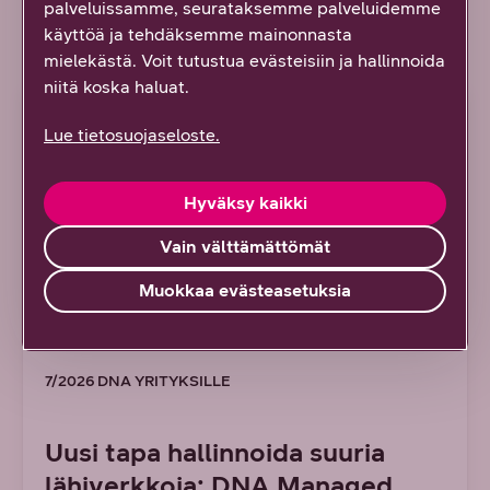
palveluissamme, seurataksemme palveluidemme
käyttöä ja tehdäksemme mainonnasta
Lue lisää uudesta työstä
mielekästä. Voit tutustua evästeisiin ja hallinnoida
niitä koska haluat.
ARTIKKELI
Lue tietosuojaseloste.
Hyväksy kaikki
Vain välttämättömät
Muokkaa evästeasetuksia
7/2026 DNA YRITYKSILLE
Uusi tapa hallinnoida suuria
lähiverkkoja: DNA Managed