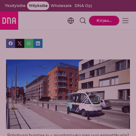
Yksityisille
Yrityksille
Wholesale
DNA Oyj
Change language. Current la
Kirjaudu
Robobussi huristaa jo – muodostuuko pian uusi ammattikunta?