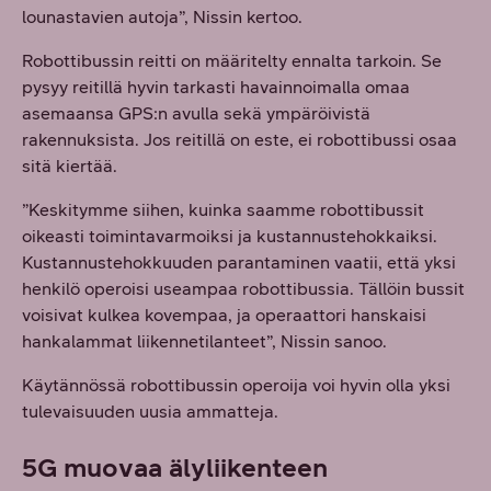
lounastavien autoja”, Nissin kertoo.
Robottibussin reitti on määritelty ennalta tarkoin. Se
pysyy reitillä hyvin tarkasti havainnoimalla omaa
asemaansa GPS:n avulla sekä ympäröivistä
rakennuksista. Jos reitillä on este, ei robottibussi osaa
sitä kiertää.
”Keskitymme siihen, kuinka saamme robottibussit
oikeasti toimintavarmoiksi ja kustannustehokkaiksi.
Kustannustehokkuuden parantaminen vaatii, että yksi
henkilö operoisi useampaa robottibussia. Tällöin bussit
voisivat kulkea kovempaa, ja operaattori hanskaisi
hankalammat liikennetilanteet”, Nissin sanoo.
Käytännössä robottibussin operoija voi hyvin olla yksi
tulevaisuuden uusia ammatteja.
5G muovaa älyliikenteen