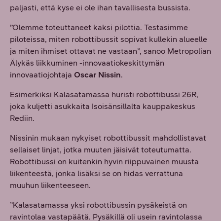
paljasti, että kyse ei ole ihan tavallisesta bussista.
”Olemme toteuttaneet kaksi pilottia. Testasimme
piloteissa, miten robottibussit sopivat kullekin alueelle
ja miten ihmiset ottavat ne vastaan”, sanoo Metropolian
Älykäs liikkuminen -innovaatiokeskittymän
innovaatiojohtaja
Oscar Nissin
.
Esimerkiksi Kalasatamassa huristi robottibussi 26R,
joka kuljetti asukkaita Isoisänsillalta kauppakeskus
Rediin.
Nissinin mukaan nykyiset robottibussit mahdollistavat
sellaiset linjat, jotka muuten jäisivät toteutumatta.
Robottibussi on kuitenkin hyvin riippuvainen muusta
liikenteestä, jonka lisäksi se on hidas verrattuna
muuhun liikenteeseen.
”Kalasatamassa yksi robottibussin pysäkeistä on
ravintolaa vastapäätä. Pysäkillä oli usein ravintolassa