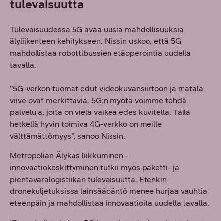
tulevaisuutta
Tulevaisuudessa 5G avaa uusia mahdollisuuksia
älyliikenteen kehitykseen. Nissin uskoo, että 5G
mahdollistaa robottibussien etäoperointia uudella
tavalla.
”5G-verkon tuomat edut videokuvansiirtoon ja matala
viive ovat merkittäviä. 5G:n myötä voimme tehdä
palveluja, joita on vielä vaikea edes kuvitella. Tällä
hetkellä hyvin toimiva 4G-verkko on meille
välttämättömyys”, sanoo Nissin.
Metropolian Älykäs liikkuminen -
innovaatiokeskittyminen tutkii myös paketti- ja
pientavaralogistiikan tulevaisuutta. Etenkin
dronekuljetuksissa lainsäädäntö menee hurjaa vauhtia
eteenpäin ja mahdollistaa innovaatioita uudella tavalla.