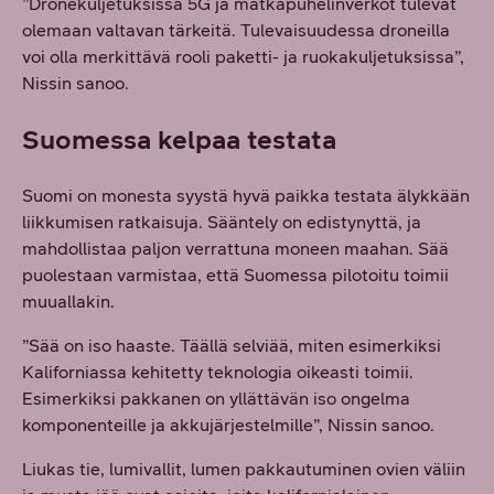
”Dronekuljetuksissa 5G ja matkapuhelinverkot tulevat
olemaan valtavan tärkeitä. Tulevaisuudessa droneilla
voi olla merkittävä rooli paketti- ja ruokakuljetuksissa”,
Nissin sanoo.
Suomessa kelpaa testata
Suomi on monesta syystä hyvä paikka testata älykkään
liikkumisen ratkaisuja. Sääntely on edistynyttä, ja
mahdollistaa paljon verrattuna moneen maahan. Sää
puolestaan varmistaa, että Suomessa pilotoitu toimii
muuallakin.
”Sää on iso haaste. Täällä selviää, miten esimerkiksi
Kaliforniassa kehitetty teknologia oikeasti toimii.
Esimerkiksi pakkanen on yllättävän iso ongelma
komponenteille ja akkujärjestelmille”, Nissin sanoo.
Liukas tie, lumivallit, lumen pakkautuminen ovien väliin