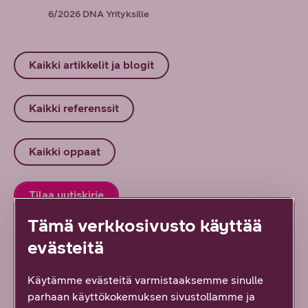
6/2026
DNA Yrityksille
Kaikki artikkelit ja blogit
Kaikki referenssit
Kaikki oppaat
Tilaa uutiskirje
Tämä verkkosivusto käyttää
Ota yhteyttä
evästeitä
Käytämme evästeitä varmistaaksemme sinulle
parhaan käyttökokemuksen sivustollamme ja