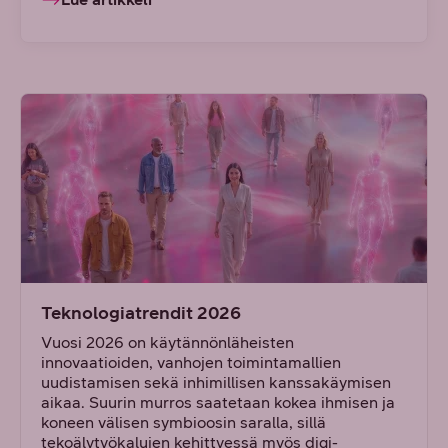
Teknologiatrendit 2026
Vuosi 2026 on käytännönläheisten
innovaatioiden, vanhojen toimintamallien
uudistamisen sekä inhimillisen kanssakäymisen
aikaa. Suurin murros saatetaan kokea ihmisen ja
koneen välisen symbioosin saralla, sillä
tekoälytyökalujen kehittyessä myös digi-