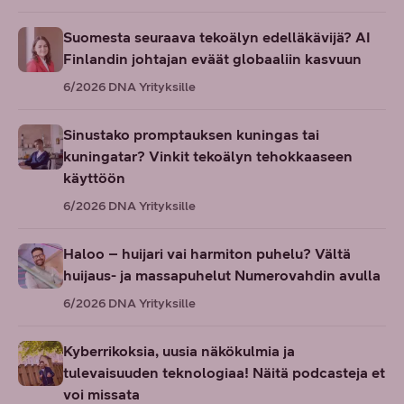
Suomesta seuraava tekoälyn edelläkävijä? AI
Finlandin johtajan eväät globaaliin kasvuun
6/2026
DNA Yrityksille
Sinustako promptauksen kuningas tai
kuningatar? Vinkit tekoälyn tehokkaaseen
käyttöön
6/2026
DNA Yrityksille
Haloo – huijari vai harmiton puhelu? Vältä
huijaus- ja massapuhelut Numerovahdin avulla
6/2026
DNA Yrityksille
Kyberrikoksia, uusia näkökulmia ja
tulevaisuuden teknologiaa! Näitä podcasteja et
voi missata