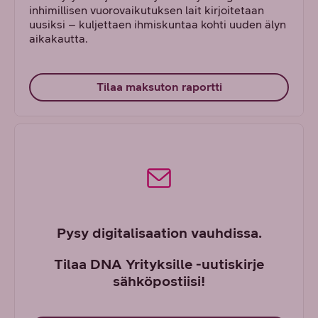
inhimillisen vuorovaikutuksen lait kirjoitetaan
uusiksi – kuljettaen ihmiskuntaa kohti uuden älyn
aikakautta.
Tilaa maksuton raportti
Pysy digitalisaation vauhdissa.
Tilaa DNA Yrityksille -uutiskirje
sähköpostiisi!