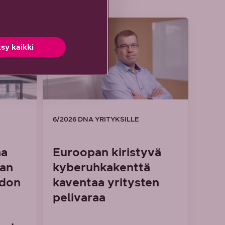
ARTIKKELI
sy kaikki
6/2026 DNA YRITYKSILLE
aa
Euroopan kiristyvä
man
kyberuhkakenttä
idon
kaventaa yritysten
pelivaraa