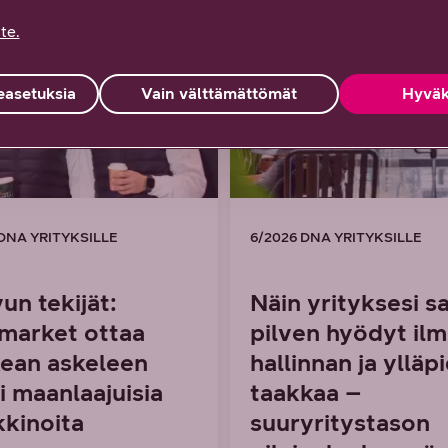
te.
KELI
ARTIKKELI
asetuksia
Vain välttämättömät
Hyväk
 DNA YRITYKSILLE
6/2026 DNA YRITYKSILLE
un tekijät:
Näin yrityksesi s
market ottaa
pilven hyödyt il
ean askeleen
hallinnan ja ylläp
i maanlaajuisia
taakkaa –
kinoita
suuryritystason