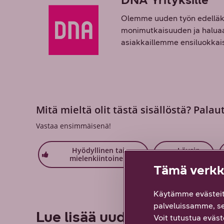
Olemme uuden työn edelläkä
monimutkaisuuden ja haluaa 
asiakkaillemme ensiluokkaisi
Mitä mieltä olit tästä sisällöstä? Palau
Vastaa ensimmäisenä!
Hyödyllinen tai
Löysin
mielenkiintoinen
etsimäni
Tämä verkko
Käytämme evästeit
palveluissamme, s
Lue lisää uudesta työstä
Voit tutustua eväste