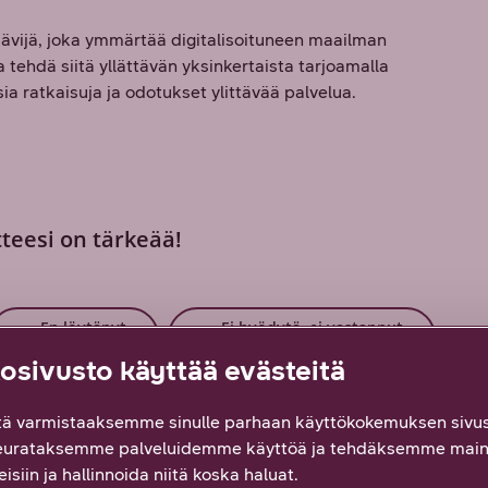
vijä, joka ymmärtää digitalisoituneen maailman
tehdä siitä yllättävän yksinkertaista tarjoamalla
a ratkaisuja ja odotukset ylittävää palvelua.
tteesi on tärkeää!
En löytänyt
Ei hyödytä, ei vastannut
etsimääni
odotuksiani
sivusto käyttää evästeitä
ä varmistaaksemme sinulle parhaan käyttökokemuksen sivus
eurataksemme palveluidemme käyttöä ja tehdäksemme main
isiin ja hallinnoida niitä koska haluat.