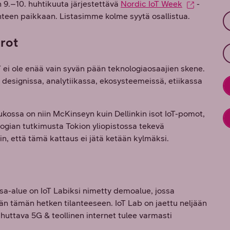
 9.–10. huhtikuuta järjestettävä
Nordic IoT Week
-
een paikkaan. Listasimme kolme syytä osallistua.
rot
T ei ole enää vain syvän pään teknologiaosaajien skene.
, designissa, analytiikassa, ekosysteemeissä, etiikassa
ukossa on niin McKinseyn kuin Dellinkin isot IoT-pomot,
ogian tutkimusta Tokion yliopistossa tekevä
n, että tämä kattaus ei jätä ketään kylmäksi.
sa-alue on IoT Labiksi nimetty demoalue, jossa
än tämän hetken tilanteeseen. IoT Lab on jaettu neljään
huttava 5G & teollinen internet tulee varmasti