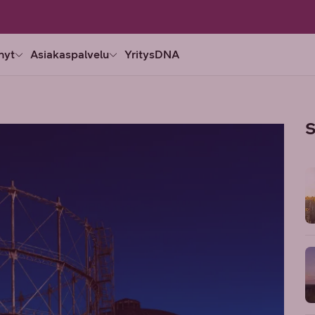
nyt
Asiakaspalvelu
YritysDNA
S