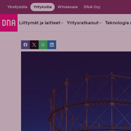
Yksityisille
Yrityksille
Wholesale
DNA Oyj
Liittymät ja laitteet
Yritysratkaisut
Teknologia 