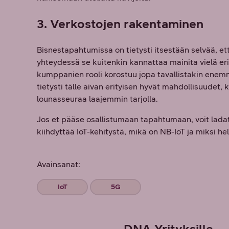
3. Verkostojen rakentaminen
Bisnestapahtumissa on tietysti itsestään selvää, 
yhteydessä se kuitenkin kannattaa mainita vielä eri
kumppanien rooli korostuu jopa tavallistakin ene
tietysti tälle aivan erityisen hyvät mahdollisuudet, 
lounasseuraa laajemmin tarjolla.
Jos et pääse osallistumaan tapahtumaan, voit la
kiihdyttää IoT-kehitystä, mikä on NB-IoT ja miksi hel
Avainsanat:
IoT
5G
DNA Yrityksille