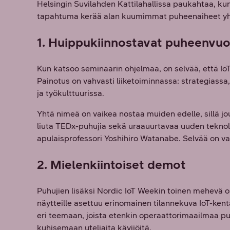
Helsingin Suvilahden Kattilahallissa paukahtaa, kun
tapahtuma kerää alan kuumimmat puheenaiheet yht
1. Huippukiinnostavat puheenvuo
Kun katsoo seminaarin ohjelmaa, on selvää, että Io
Painotus on vahvasti liiketoiminnassa: strategiassa
ja työkulttuurissa.
Yhtä nimeä on vaikea nostaa muiden edelle, sillä jo
liuta TEDx-puhujia sekä uraauurtavaa uuden teknol
apulaisprofessori Yoshihiro Watanabe. Selvää on vai
2. Mielenkiintoiset demot
Puhujien lisäksi Nordic IoT Weekin toinen mehevä o
näytteille asettuu erinomainen tilannekuva IoT-kent
eri teemaan, joista etenkin operaattorimaailmaa pu
kuhisemaan uteliaita kävijöitä.