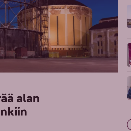
ää alan
nkiin