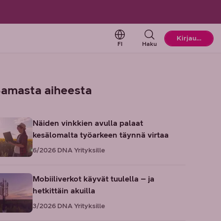
Change language. Current l
Kirjaudu
FI
Haku
amasta aiheesta
Näiden vinkkien avulla palaat
kesälomalta työarkeen täynnä virtaa
6/2026
DNA Yrityksille
Mobiiliverkot käyvät tuulella – ja
hetkittäin akuilla
3/2026
DNA Yrityksille