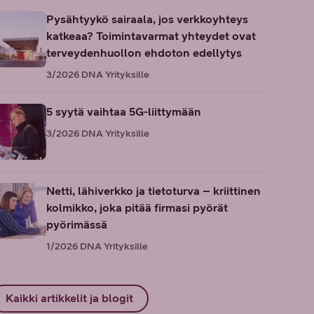
Pysähtyykö sairaala, jos verkkoyhteys
katkeaa? Toimintavarmat yhteydet ovat
terveydenhuollon ehdoton edellytys
3/2026
DNA Yrityksille
5 syytä vaihtaa 5G-liittymään
3/2026
DNA Yrityksille
Netti, lähiverkko ja tietoturva – kriittinen
kolmikko, joka pitää firmasi pyörät
pyörimässä
1/2026
DNA Yrityksille
Kaikki artikkelit ja blogit