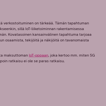
että verkostoituminen on tärkeää. Tämän tapahtuman
kseenkin, sillä IoT-liiketoiminnan rakentamisessa
mmän. Kovatasoinen kansainvälinen tapahtuma tarjoaa
kun osaamista, tekijöitä ja näkijöitä on tavanomaista
data maksuttoman
IoT-oppaan
, joka kertoo mm. miten 5G
poin ratkaisu ei ole se paras ratkaisu.