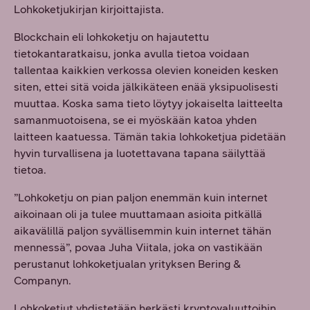
Lohkoketjukirjan kirjoittajista.
Blockchain eli lohkoketju on hajautettu
tietokantaratkaisu, jonka avulla tietoa voidaan
tallentaa kaikkien verkossa olevien koneiden kesken
siten, ettei sitä voida jälkikäteen enää yksipuolisesti
muuttaa. Koska sama tieto löytyy jokaiselta laitteelta
samanmuotoisena, se ei myöskään katoa yhden
laitteen kaatuessa. Tämän takia lohkoketjua pidetään
hyvin turvallisena ja luotettavana tapana säilyttää
tietoa.
”Lohkoketju on pian paljon enemmän kuin internet
aikoinaan oli ja tulee muuttamaan asioita pitkällä
aikavälillä paljon syvällisemmin kuin internet tähän
mennessä”, povaa Juha Viitala, joka on vastikään
perustanut lohkoketjualan yrityksen Bering &
Companyn.
Lohkoketjut yhdistetään herkästi kryptovaluuttoihin,