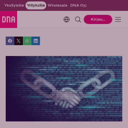
Yksityisille
Yrityksille
Wholesale
DNA Oyj
Change language. Current la
Kirjaudu