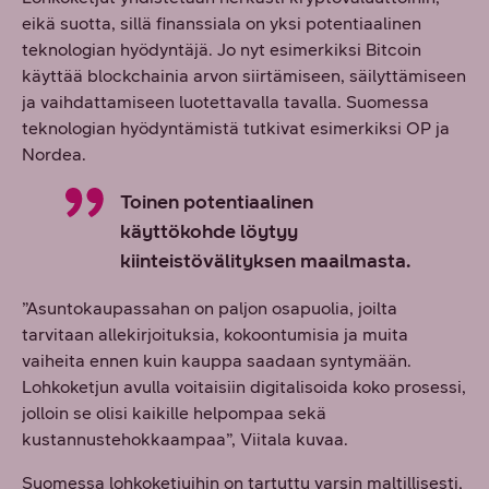
eikä suotta, sillä finanssiala on yksi potentiaalinen
teknologian hyödyntäjä. Jo nyt esimerkiksi Bitcoin
käyttää blockchainia arvon siirtämiseen, säilyttämiseen
ja vaihdattamiseen luotettavalla tavalla. Suomessa
teknologian hyödyntämistä tutkivat esimerkiksi OP ja
Nordea.
Toinen potentiaalinen
käyttökohde löytyy
kiinteistövälityksen maailmasta.
”Asuntokaupassahan on paljon osapuolia, joilta
tarvitaan allekirjoituksia, kokoontumisia ja muita
vaiheita ennen kuin kauppa saadaan syntymään.
Lohkoketjun avulla voitaisiin digitalisoida koko prosessi,
jolloin se olisi kaikille helpompaa sekä
kustannustehokkaampaa”, Viitala kuvaa.
Suomessa lohkoketjuihin on tartuttu varsin maltillisesti,