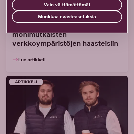
Vain välttämättömät
lähiverkkoja: DNA Managed
Network Premium tarjoaa
Muokkaa evästeasetuksia
ainutlaatuisen ratkaisun
monimutkaisten
verkkoympäristöjen haasteisiin
Lue artikkeli
ARTIKKELI