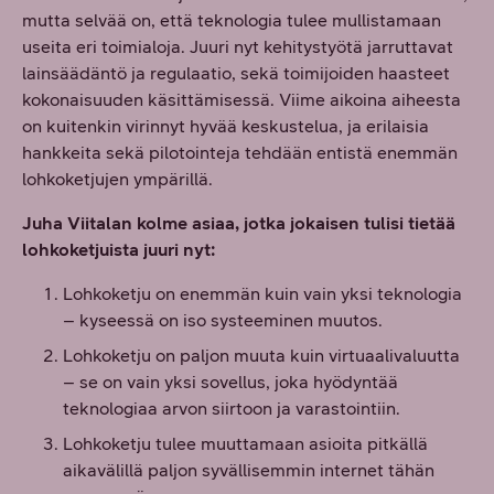
mutta selvää on, että teknologia tulee mullistamaan
useita eri toimialoja. Juuri nyt kehitystyötä jarruttavat
lainsäädäntö ja regulaatio, sekä toimijoiden haasteet
kokonaisuuden käsittämisessä. Viime aikoina aiheesta
on kuitenkin virinnyt hyvää keskustelua, ja erilaisia
hankkeita sekä pilotointeja tehdään entistä enemmän
lohkoketjujen ympärillä.
Juha Viitalan kolme asiaa, jotka jokaisen tulisi tietää
lohkoketjuista juuri nyt:
Lohkoketju on enemmän kuin vain yksi teknologia
– kyseessä on iso systeeminen muutos.
Lohkoketju on paljon muuta kuin virtuaalivaluutta
– se on vain yksi sovellus, joka hyödyntää
teknologiaa arvon siirtoon ja varastointiin.
Lohkoketju tulee muuttamaan asioita pitkällä
aikavälillä paljon syvällisemmin internet tähän