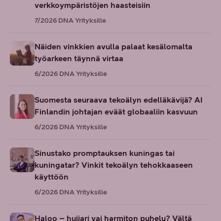
verkkoympäristöjen haasteisiin
7/2026
DNA Yrityksille
Näiden vinkkien avulla palaat kesälomalta
työarkeen täynnä virtaa
6/2026
DNA Yrityksille
Suomesta seuraava tekoälyn edelläkävijä? AI
Finlandin johtajan eväät globaaliin kasvuun
6/2026
DNA Yrityksille
Sinustako promptauksen kuningas tai
kuningatar? Vinkit tekoälyn tehokkaaseen
käyttöön
6/2026
DNA Yrityksille
Haloo – huijari vai harmiton puhelu? Vältä