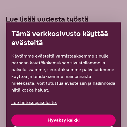
Lue lisää uudesta työstä
Tämä verkkosivusto käyttää
ARTIKKELI
evästeitä
Käytämme evästeitä varmistaaksemme sinulle
parhaan käyttökokemuksen sivustollamme ja
palveluissamme, seurataksemme palveluidemme
käyttöä ja tehdäksemme mainonnasta
mielekästä. Voit tutustua evästeisiin ja hallinnoida
niitä koska haluat.
Lue tietosuojaseloste.
7/2026 DNA YRITYKSILLE
Hyväksy kaikki
Uusi tapa hallinnoida suuria