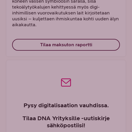
koneen välisen symbioosin saralla, sillä
tekoälytyökalujen kehittyessä myös digi-
inhimillisen vuorovaikutuksen lait kirjoitetaan
uusiksi – kuljettaen ihmiskuntaa kohti uuden älyn
aikakautta.
Tilaa maksuton raportti
Pysy digitalisaation vauhdissa.
Tilaa DNA Yrityksille -uutiskirje
sähköpostiisi!