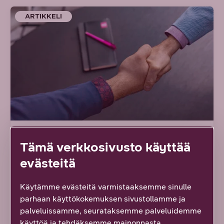
ARTIKKELI
7/2026 DNA YRITYKSILLE
Tämä verkkosivusto käyttää
evästeitä
Uusi tapa hallinnoida suuria
lähiverkkoja: DNA Managed
Käytämme evästeitä varmistaaksemme sinulle
parhaan käyttökokemuksen sivustollamme ja
Network Premium tarjoaa
palveluissamme, seurataksemme palveluidemme
ainutlaatuisen ratkaisun
käyttöä ja tehdäksemme mainonnasta