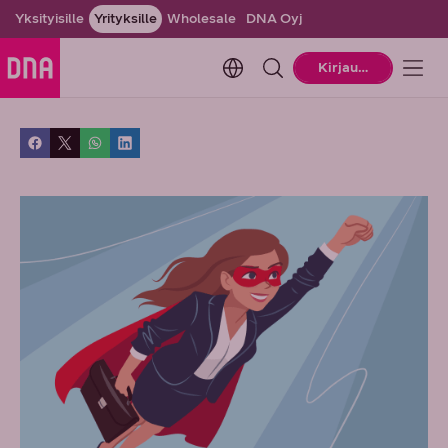
Yksityisille
Yrityksille
Wholesale
DNA Oyj
Change language. Current la
Kirjaudu