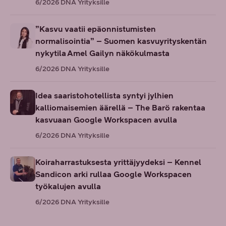
6/2026
DNA Yrityksille
”Kasvu vaatii epäonnistumisten
normalisointia” – Suomen kasvuyrityskentän
nykytila Amel Gailyn näkökulmasta
6/2026
DNA Yrityksille
Idea saaristohotellista syntyi jylhien
kalliomaisemien äärellä – The Barö rakentaa
kasvuaan Google Workspacen avulla
6/2026
DNA Yrityksille
Koiraharrastuksesta yrittäjyydeksi – Kennel
Sandicon arki rullaa Google Workspacen
työkalujen avulla
6/2026
DNA Yrityksille