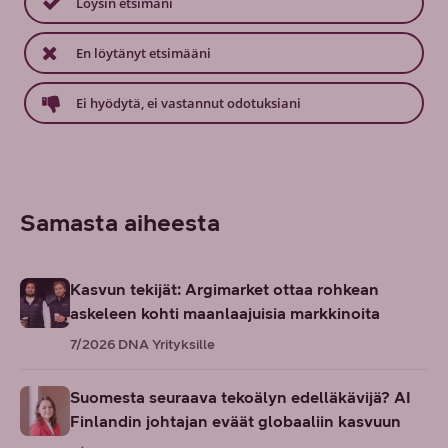
Löysin etsimäni
En löytänyt etsimääni
Ei hyödytä, ei vastannut odotuksiani
Samasta aiheesta
Kasvun tekijät: Argimarket ottaa rohkean
askeleen kohti maanlaajuisia markkinoita
7/2026
DNA Yrityksille
Suomesta seuraava tekoälyn edelläkävijä? AI
Finlandin johtajan eväät globaaliin kasvuun