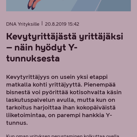
DNA Yrityksille
20.8.2019 15:42
Kevytyrittäjästä yrittäjäksi
– näin hyödyt Y-
tunnuksesta
Kevytyrittäjyys on usein yksi etappi
matkalla kohti yrittäjyyttä. Pienempää
bisnestä voi pyörittää kotisohvalta käsin
laskutuspalvelun avulla, mutta kun on
tarkoitus harjoittaa ihan kokopäiväistä
liiketoimintaa, on parempi hankkia Y-
tunnus.
Kun oman yrityksen perustaminen kolkuttaa ovella,