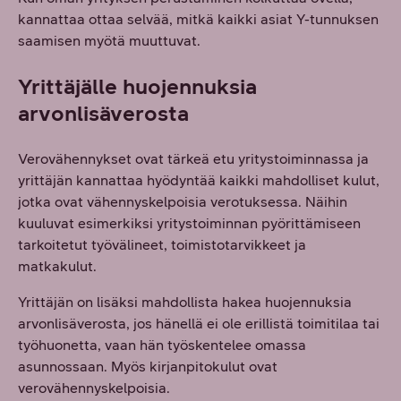
kannattaa ottaa selvää, mitkä kaikki asiat Y-tunnuksen
saamisen myötä muuttuvat.
Yrittäjälle huojennuksia
arvonlisäverosta
Verovähennykset ovat tärkeä etu yritystoiminnassa ja
yrittäjän kannattaa hyödyntää kaikki mahdolliset kulut,
jotka ovat vähennyskelpoisia verotuksessa. Näihin
kuuluvat esimerkiksi yritystoiminnan pyörittämiseen
tarkoitetut työvälineet, toimistotarvikkeet ja
matkakulut.
Yrittäjän on lisäksi mahdollista hakea huojennuksia
arvonlisäverosta, jos hänellä ei ole erillistä toimitilaa tai
työhuonetta, vaan hän työskentelee omassa
asunnossaan. Myös kirjanpitokulut ovat
verovähennyskelpoisia.