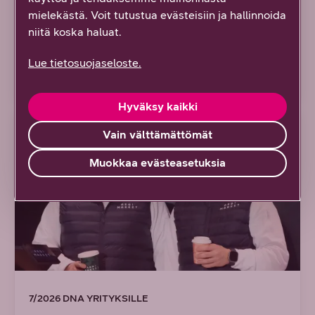
monimutkaisten
mielekästä. Voit tutustua evästeisiin ja hallinnoida
verkkoympäristöjen haasteisiin
niitä koska haluat.
Lue tietosuojaseloste.
Lue artikkeli
Hyväksy kaikki
ARTIKKELI
Vain välttämättömät
Muokkaa evästeasetuksia
7/2026 DNA YRITYKSILLE