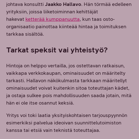
johtava konsultti
Jaakko Hallavo
. Hän törmää edelleen
yrityksiin, joissa liiketoiminnan kehittäjät
hakevat
ketterää kumppanuutta
, kun taas osto-
organisaatio painottaa kiinteää hintaa ja toimituksen
tarkkaa sisältöä.
Tarkat speksit vai yhteistyö?
Hintoja on helppo vertailla, jos ostettavan ratkaisun,
vaikkapa verkkokaupan, ominaisuudet on määritelty
tarkasti. Hallavon näkökulmasta tarkkaan määritellyt
ominaisuudet voivat kuitenkin sitoa toteuttajan kädet,
ja ostaja sulkee pois mahdollisuuden saada jotain, mitä
hän ei ole itse osannut keksiä.
Yritys voi toki laatia yksityiskohtaisen tarjouspyynnön
esimerkiksi palvelua ideoivan suunnittelutoimiston
kanssa tai etsiä vain teknistä toteuttajaa.