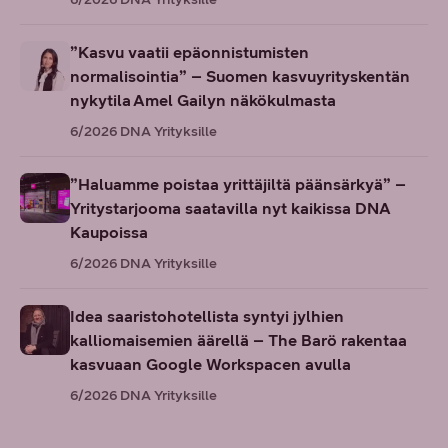
”Kasvu vaatii epäonnistumisten
normalisointia” – Suomen kasvuyrityskentän
nykytila Amel Gailyn näkökulmasta
6/2026
DNA Yrityksille
”Haluamme poistaa yrittäjiltä päänsärkyä” –
Yritystarjooma saatavilla nyt kaikissa DNA
Kaupoissa
6/2026
DNA Yrityksille
Idea saaristohotellista syntyi jylhien
kalliomaisemien äärellä – The Barö rakentaa
kasvuaan Google Workspacen avulla
6/2026
DNA Yrityksille