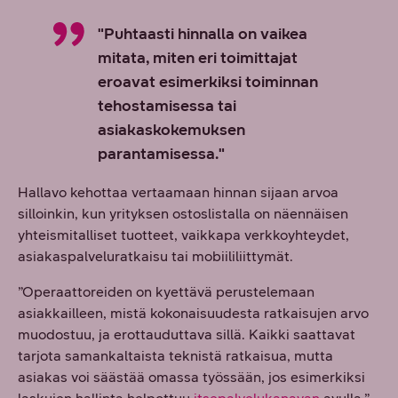
"Puhtaasti hinnalla on vaikea
mitata, miten eri toimittajat
eroavat esimerkiksi toiminnan
tehostamisessa tai
asiakaskokemuksen
parantamisessa."
Hallavo kehottaa vertaamaan hinnan sijaan arvoa
silloinkin, kun yrityksen ostoslistalla on näennäisen
yhteismitalliset tuotteet, vaikkapa verkkoyhteydet,
asiakaspalveluratkaisu tai mobiililiittymät.
”Operaattoreiden on kyettävä perustelemaan
asiakkailleen, mistä kokonaisuudesta ratkaisujen arvo
muodostuu, ja erottauduttava sillä. Kaikki saattavat
tarjota samankaltaista teknistä ratkaisua, mutta
asiakas voi säästää omassa työssään, jos esimerkiksi