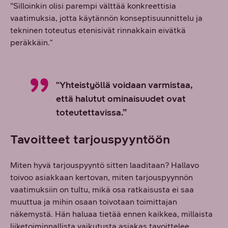
”Silloinkin olisi parempi välttää konkreettisia
vaatimuksia, jotta käytännön konseptisuunnittelu ja
tekninen toteutus etenisivät rinnakkain eivätkä
peräkkäin."
"Yhteistyöllä voidaan varmistaa,
että halutut ominaisuudet ovat
toteutettavissa.”
Tavoitteet tarjouspyyntöön
Miten hyvä tarjouspyyntö sitten laaditaan? Hallavo
toivoo asiakkaan kertovan, miten tarjouspyynnön
vaatimuksiin on tultu, mikä osa ratkaisusta ei saa
muuttua ja mihin osaan toivotaan toimittajan
näkemystä. Hän haluaa tietää ennen kaikkea, millaista
liiketoiminnallista vaikutusta asiakas tavoittelee