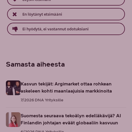
En löytänyt etsimääni
Ei hyödytä, ei vastannut odotuksiani
Samasta aiheesta
Kasvun tekijät: Argimarket ottaa rohkean
askeleen kohti maanlaajuisia markkinoita
7/2026
DNA Yrityksille
Suomesta seuraava tekoälyn edelläkävijä? AI
Finlandin johtajan eväät globaaliin kasvuun
6/2026
DNA Yrityksille