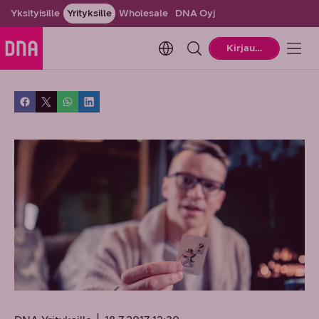
Yksityisille
Yrityksille
Wholesale
DNA Oyj
Change language. Current la
Kirjaudu