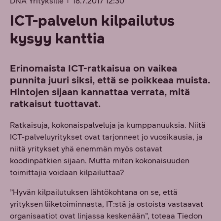
DNA Yrityksille
18.7.2017 12:30
ICT-palvelun kilpailutus
kysyy kanttia
Erinomaista ICT-ratkaisua on vaikea
punnita juuri siksi, että se poikkeaa muista.
Hintojen sijaan kannattaa verrata, mitä
ratkaisut tuottavat.
Ratkaisuja, kokonaispalveluja ja kumppanuuksia. Niitä
ICT-palveluyritykset ovat tarjonneet jo vuosikausia, ja
niitä yritykset yhä enemmän myös ostavat
koodinpätkien sijaan. Mutta miten kokonaisuuden
toimittajia voidaan kilpailuttaa?
”Hyvän kilpailutuksen lähtökohtana on se, että
yrityksen liiketoiminnasta, IT:stä ja ostoista vastaavat
organisaatiot ovat linjassa keskenään”, toteaa Tiedon