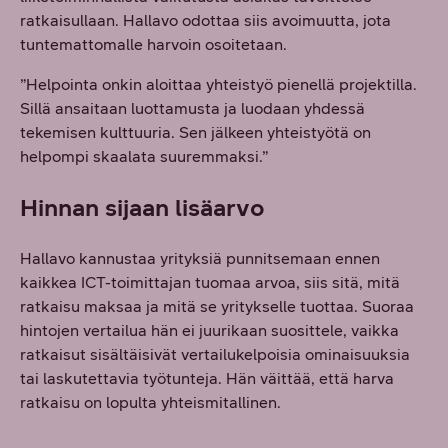
ratkaisullaan. Hallavo odottaa siis avoimuutta, jota
tuntemattomalle harvoin osoitetaan.
”Helpointa onkin aloittaa yhteistyö pienellä projektilla.
Sillä ansaitaan luottamusta ja luodaan yhdessä
tekemisen kulttuuria. Sen jälkeen yhteistyötä on
helpompi skaalata suuremmaksi.”
Hinnan sijaan lisäarvo
Hallavo kannustaa yrityksiä punnitsemaan ennen
kaikkea ICT-toimittajan tuomaa arvoa, siis sitä, mitä
ratkaisu maksaa ja mitä se yritykselle tuottaa. Suoraa
hintojen vertailua hän ei juurikaan suosittele, vaikka
ratkaisut sisältäisivät vertailukelpoisia ominaisuuksia
tai laskutettavia työtunteja. Hän väittää, että harva
ratkaisu on lopulta yhteismitallinen.