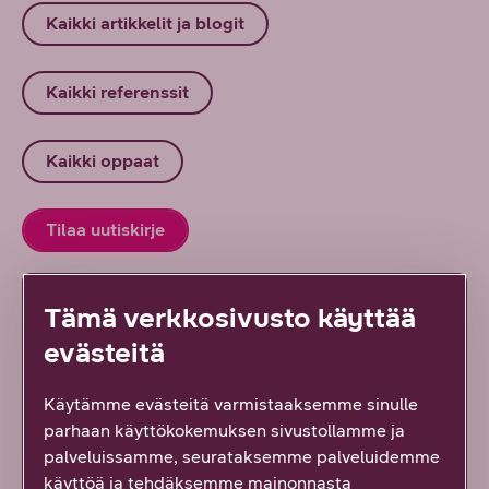
Kaikki artikkelit ja blogit
Kaikki referenssit
Kaikki oppaat
Tilaa uutiskirje
Ota yhteyttä
Tämä verkkosivusto käyttää
evästeitä
Käytämme evästeitä varmistaaksemme sinulle
parhaan käyttökokemuksen sivustollamme ja
Lue lisää uudesta työstä
palveluissamme, seurataksemme palveluidemme
käyttöä ja tehdäksemme mainonnasta