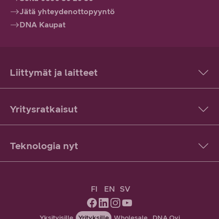
Jätä yhteydenottopyyntö
DNA Kaupat
Liittymät ja laitteet
Yritysratkaisut
Teknologia nyt
FI
EN
SV
Yksityisille
Yrityksille
Wholesale
DNA Oyj