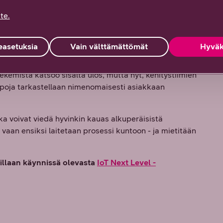
märrystä datan hyödyntämisestä
te.
kkoluulottomia ratkaisuja myös
asetuksia
Vain välttämättömät
Hyväk
onkin omien ja oman organisaation toimintamallien
emistä katsoo sisältä ulos, mutta nyt, kehitystiimien
apoja tarkastellaan nimenomaisesti asiakkaan
ka voivat viedä hyvinkin kauas alkuperäisistä
 vaan ensiksi laitetaan prosessi kuntoon - ja mietitään
aillaan käynnissä olevasta
IoT Next Level -