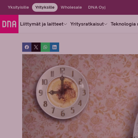
Yksityisille
Yrityksille
Wholesale
DNA Oyj
Liittymät ja laitteet
Yritysratkaisut
Teknologia 