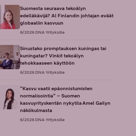
Suomesta seuraava tekoälyn
edelläkävijä? AI Finlandin johtajan eväät
globaaliin kasvuun
6/2026
DNA Yrityksille
Sinustako promptauksen kuningas tai
kuningatar? Vinkit tekoälyn
tehokkaaseen käyttöön
6/2026
DNA Yrityksille
”Kasvu vaatii epäonnistumisten
normalisointia” – Suomen
kasvuyrityskentän nykytila Amel Gailyn
näkökulmasta
6/2026
DNA Yrityksille