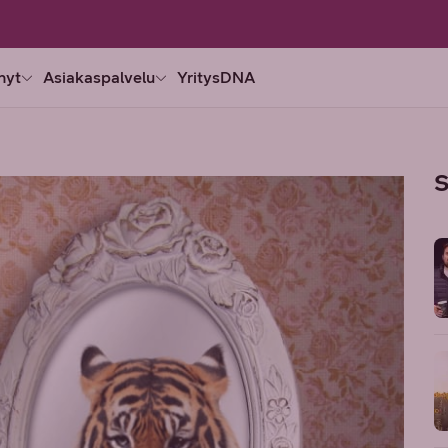
nyt
Asiakaspalvelu
YritysDNA
S