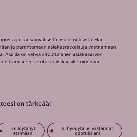
uurista ja kansainvälisistä asiakkuuksista. Hän
tämään ja parantamaan asiakasratkaisuja vastaamaan
a. Assilla on vahva sitoutuminen asiakasarvon
ehittämiseen tietoturvallisiksi liiketoiminnan
tteesi on tärkeää!
En löytänyt
Ei hyödytä, ei vastannut
etsimääni
odotuksiani