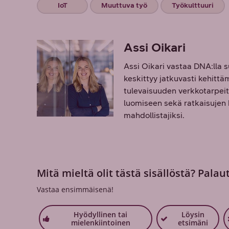
IoT
Muuttuva työ
Työkulttuuri
Assi Oikari
Assi Oikari vastaa DNA:lla s
keskittyy jatkuvasti kehit
tulevaisuuden verkkotarpeit
luomiseen sekä ratkaisujen k
mahdollistajiksi.
Mitä mieltä olit tästä sisällöstä? Palau
Vastaa ensimmäisenä!
Hyödyllinen tai
Löysin
mielenkiintoinen
etsimäni