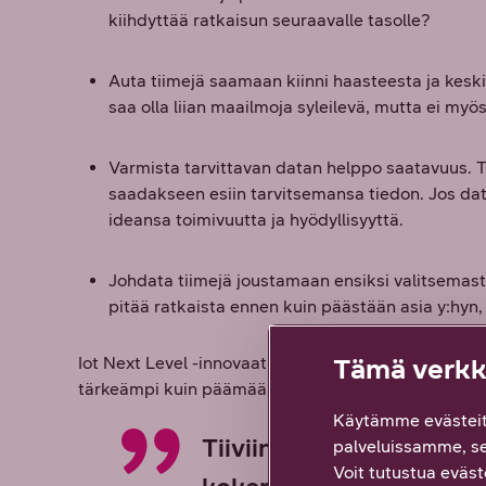
kiihdyttää ratkaisun seuraavalle tasolle?
Auta tiimejä saamaan kiinni haasteesta ja keski
saa olla liian maailmoja syleilevä, mutta ei myösk
Varmista tarvittavan datan helppo saatavuus. T
saadakseen esiin tarvitsemansa tiedon. Jos dataa
ideansa toimivuutta ja hyödyllisyyttä.
Johdata tiimejä joustamaan ensiksi valitsemastaa
pitää ratkaista ennen kuin päästään asia y:hyn
Tämä verkko
Iot Next Level -innovaatiokilpailu jatkuu syksyllä pi
tärkeämpi kuin päämäärä.
Käytämme evästeit
Tiiviin innovointiprose
palveluissamme, s
Voit tutustua eväste