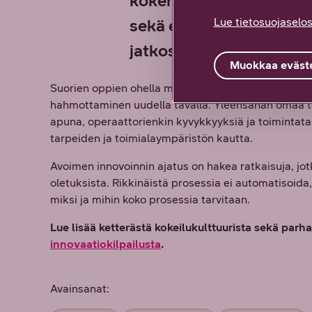
kokemus, josta saa ym
Lue tietosuojaselos
sekä eväitä hakea enna
jatkossa.
Muokkaa eväste
Suorien oppien ohella mentorin roolissa arvokasta 
hahmottaminen uudella tavalla. Yleensähän omaa tek
apuna, operaattorienkin kyvykkyyksiä ja toimintat
tarpeiden ja toimialaympäristön kautta.
Avoimen innovoinnin ajatus on hakea ratkaisuja, jot
oletuksista. Rikkinäistä prosessia ei automatisoida,
miksi ja mihin koko prosessia tarvitaan.
Lue lisää ketterästä kokeilukulttuurista sekä parh
innovaatiokilpailusta
.
Avainsanat: