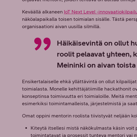
Keväällä alkaneen
IoT Next Level -innovaatiokilpail
näköalapaikalla toisen toimialan sisälle. Tästä per
organisaationi aivan uusilla silmillä.
Häikäisevintä on ollut h
roolit pelaavat yhteen, 
Meininki on aivan toista
Ensikertalaiselle ehkä yllättävintä on ollut kilpaili
toimialasta. Monelle kehittäjätiimille hackathonit
konseptinsa toimivuutta eri toimialoille. Meitä me
esimerkiksi toimintamalleista, järjestelmistä ja saat
Omat oppini mentorin roolista tiivistyvät neljään k
Kiteytä itsellesi mistä näkökulmasta käsin voit 
toimintatavat ja prosessit tunteva mentori vai 