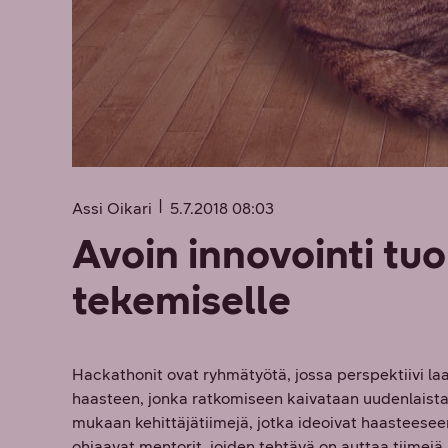
Assi Oikari
5.7.2018 08:03
Avoin innovointi tuo
tekemiselle
Hackathonit ovat ryhmätyötä, jossa perspektiivi l
haasteen, jonka ratkomiseen kaivataan uudenlaista 
mukaan kehittäjätiimejä, jotka ideoivat haasteeseen
ohjaavat mentorit, joiden tehtävä on auttaa tiimej