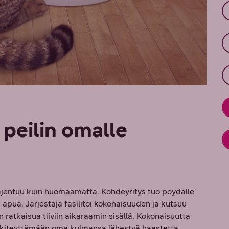
 peilin omalle
aajentuu kuin huomaamatta. Kohdeyritys tuo pöydälle
apua. Järjestäjä fasilitoi kokonaisuuden ja kutsuu
 ratkaisua tiiviin aikaraamin sisällä. Kokonaisuutta
ä kiteyttämään oma kulmansa lähestyä haastetta.