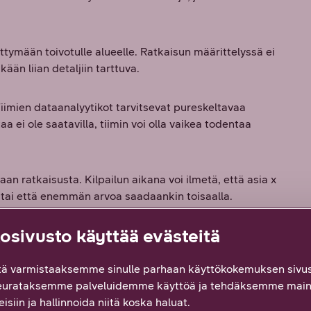
ttymään toivotulle alueelle. Ratkaisun määrittelyssä ei
ään liian detaljiin tarttuva.
iimien dataanalyytikot tarvitsevat pureskeltavaa
 ei ole saatavilla, tiimin voi olla vaikea todentaa
n ratkaisusta. Kilpailun aikana voi ilmetä, että asia x
, tai että enemmän arvoa saadaankin toisaalla.
sivusto käyttää evästeitä
lottivaiheella, mutta jo nyt epäilen, että itse matka on
ä varmistaaksemme sinulle parhaan käyttökokemuksen sivus
ssin läpikäyminen on arvokas
eurataksemme palveluidemme käyttöä ja tehdäksemme main
isiin ja hallinnoida niitä koska haluat.