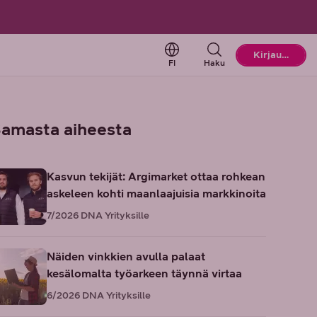
Change language. Current l
Kirjaudu
FI
Haku
amasta aiheesta
Kasvun tekijät: Argimarket ottaa rohkean
askeleen kohti maanlaajuisia markkinoita
7/2026
DNA Yrityksille
Näiden vinkkien avulla palaat
kesälomalta työarkeen täynnä virtaa
6/2026
DNA Yrityksille