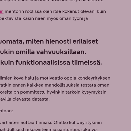
un
mentorin roolissa olen itse kokenut olevani kuin
spektiivistä käsin näen myös oman työni ja
uomata, miten hienosti erilaiset
kukin omilla vahvuuksillaan.
 kuin funktionaalisissa tiimeissä.
jatiimien kova halu ja motivaatio oppia kohdeyrityksen
 ovatkin ennen kaikkea mahdollisuuksia testata oman
ntoreita on pommitettu hyvinkin tarkoin kysymyksin
avilla olevasta datasta.
ohtaan:
parhaiten auttaa tiimiäsi. Oletko kohdeyrityksen
mahdollisesti ekosysteemiasiantuntija, joka voi