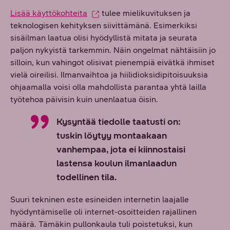
Lisää käyttökohteita
tulee mielikuvituksen ja
teknologisen kehityksen siivittämänä. Esimerkiksi
sisäilman laatua olisi hyödyllistä mitata ja seurata
paljon nykyistä tarkemmin. Näin ongelmat nähtäisiin jo
silloin, kun vahingot olisivat pienempiä eivätkä ihmiset
vielä oireilisi. Ilmanvaihtoa ja hiilidioksidipitoisuuksia
ohjaamalla voisi olla mahdollista parantaa yhtä lailla
työtehoa päivisin kuin unenlaatua öisin.
Kysyntää tiedolle taatusti on:
tuskin löytyy montaakaan
vanhempaa, jota ei kiinnostaisi
lastensa koulun ilmanlaadun
todellinen tila.
Suuri tekninen este esineiden internetin laajalle
hyödyntämiselle oli internet-osoitteiden rajallinen
määrä. Tämäkin pullonkaula tuli poistetuksi, kun