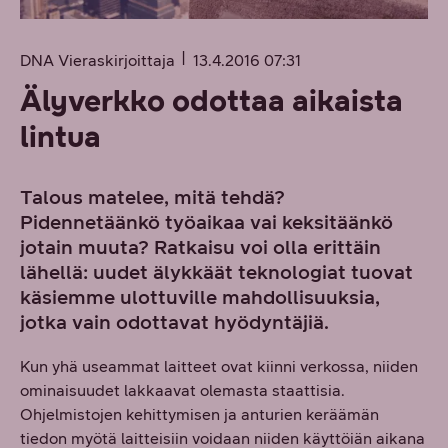
DNA Vieraskirjoittaja
13.4.2016 07:31
Älyverkko odottaa aikaista
lintua
Talous matelee, mitä tehdä?
Pidennetäänkö työaikaa vai keksitäänkö
jotain muuta? Ratkaisu voi olla erittäin
lähellä: uudet älykkäät teknologiat tuovat
käsiemme ulottuville mahdollisuuksia,
jotka vain odottavat hyödyntäjiä.
Kun yhä useammat laitteet ovat kiinni verkossa, niiden
ominaisuudet lakkaavat olemasta staattisia.
Ohjelmistojen kehittymisen ja anturien keräämän
tiedon myötä laitteisiin voidaan niiden käyttöiän aikana