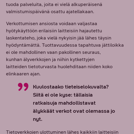
tuoda palveluita, joita ei vielä alkuperäisenä
valmistumispäivänä osattu ajatellakaan.
Verkottumisen ansiosta voidaan valjastaa
hyötykäyttöön erilaisiin laitteisiin hajautettu
laskentateho, joka vielä nykyisin jää lähes täysin
hyödyntämättä. Tuottavuudessa tapahtuva jättiloikka
ei ole mahdollinen vaan pakollinen seuraus,
kunhan älyverkkojen ja niihin kytkettyjen
laitteiden tietoturvasta huolehditaan niiden koko
elinkaaren ajan.
Kuulostaako tieteiselokuvalta?
Siitä ei ole kyse: tällaisia
ratkaisuja mahdollistavat
älykkäät verkot ovat olemassa jo
nyt.
Tietoverkkojen ulottuminen lähes kaikkiin laitteisiin