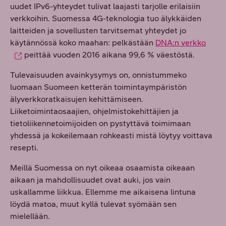
uudet IPv6-yhteydet tulivat laajasti tarjolle erilaisiin
verkkoihin. Suomessa 4G-teknologia tuo älykkäiden
laitteiden ja sovellusten tarvitsemat yhteydet jo
käytännössä koko maahan: pelkästään
DNA:n verkko
peittää vuoden 2016 aikana 99,6 % väestöstä.
Tulevaisuuden avainkysymys on, onnistummeko
luomaan Suomeen ketterän toimintaympäristön
älyverkkoratkaisujen kehittämiseen.
Liiketoimintaosaajien, ohjelmistokehittäjien ja
tietoliikennetoimijoiden on pystyttävä toimimaan
yhdessä ja kokeilemaan rohkeasti mistä löytyy voittava
resepti.
Meillä Suomessa on nyt oikeaa osaamista oikeaan
aikaan ja mahdollisuudet ovat auki, jos vain
uskallamme liikkua. Ellemme me aikaisena lintuna
löydä matoa, muut kyllä tulevat syömään sen
mielellään.