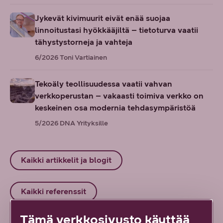
Jykevät kivimuurit eivät enää suojaa
linnoitustasi hyökkääjiltä – tietoturva vaatii
tähystystorneja ja vahteja
6/2026
Toni Vartiainen
Tekoäly teollisuudessa vaatii vahvan
verkkoperustan – vakaasti toimiva verkko on
keskeinen osa modernia tehdasympäristöä
5/2026
DNA Yrityksille
Kaikki artikkelit ja blogit
Kaikki referenssit
Tämä verkkosivusto käyttää
Kaikki oppaat