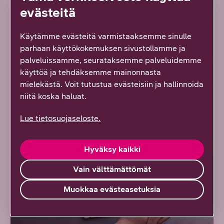
evästeitä
Tilaa uutiskirje
Käytämme evästeitä varmistaaksemme sinulle
parhaan käyttökokemuksen sivustollamme ja
palveluissamme, seurataksemme palveluidemme
Ota yhteyttä
käyttöä ja tehdäksemme mainonnasta
mielekästä. Voit tutustua evästeisiin ja hallinnoida
niitä koska haluat.
Lue tietosuojaseloste.
Lue lisää uudesta työstä
Hyväksy kaikki
ARTIKKELI
Vain välttämättömät
Muokkaa evästeasetuksia