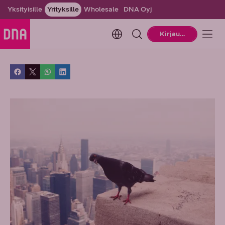
Yksityisille
Yrityksille
Wholesale
DNA Oyj
Change language. Current la
Kirjaudu