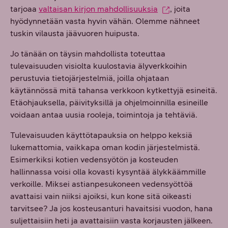
tarjoaa
valtaisan kirjon mahdollisuuksia
, joita
hyödynnetään vasta hyvin vähän. Olemme nähneet
tuskin vilausta jäävuoren huipusta.
Jo tänään on täysin mahdollista toteuttaa
tulevaisuuden visiolta kuulostavia älyverkkoihin
perustuvia tietojärjestelmiä, joilla ohjataan
käytännössä mitä tahansa verkkoon kytkettyjä esineitä.
Etäohjauksella, päivityksillä ja ohjelmoinnilla esineille
voidaan antaa uusia rooleja, toimintoja ja tehtäviä.
Tulevaisuuden käyttötapauksia on helppo keksiä
lukemattomia, vaikkapa oman kodin järjestelmistä.
Esimerkiksi kotien vedensyötön ja kosteuden
hallinnassa voisi olla kovasti kysyntää älykkäämmille
verkoille. Miksei astianpesukoneen vedensyöttöä
avattaisi vain niiksi ajoiksi, kun kone sitä oikeasti
tarvitsee? Ja jos kosteusanturi havaitsisi vuodon, hana
suljettaisiin heti ja avattaisiin vasta korjausten jälkeen.