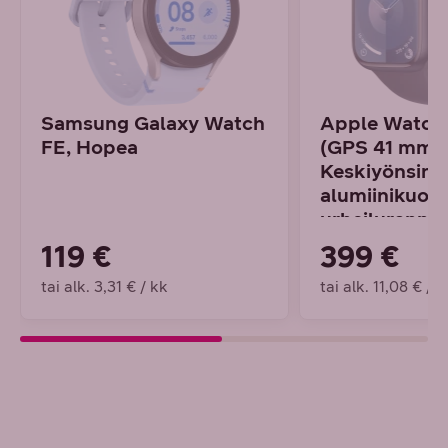
Samsung Galaxy Watch
Apple Watch 
FE, Hopea
(GPS 41 mm),
Keskiyönsini
alumiinikuori 
urheiluranne
119 €
399 €
tai alk. 3,31 € / kk
tai alk. 11,08 € / k