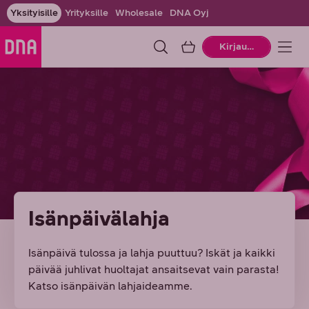
Yksityisille
Yrityksille
Wholesale
DNA Oyj
Ostoskori
Kirjaudu
Isänpäivälahja
Isänpäivä tulossa ja lahja puuttuu? Iskät ja kaikki
päivää juhlivat huoltajat ansaitsevat vain parasta!
Katso isänpäivän lahjaideamme.