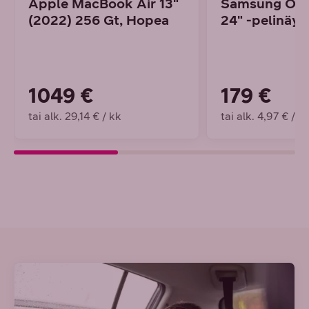
Apple MacBook Air 13"
Samsung Ody
(2022) 256 Gt, Hopea
24" -pelinäyt
1049 €
179 €
tai alk. 29,14 € / kk
tai alk. 4,97 € / k