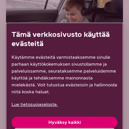
Tämä verkkosivusto käyttää
evästeitä
Käytämme evästeitä varmistaaksemme sinulle
parhaan käyttökokemuksen sivustollamme ja
Parempaa äänentoistoa
palveluissamme, seurataksemme palveluidemme
käyttöä ja tehdäksemme mainonnasta
mielekästä. Voit tutustua evästeisiin ja hallinnoida
Merkkipäivälahjaksi sopivat myös kaiuttimet,
niitä koska haluat.
joiden äänenlaadusta nauttii koko perhe.
Työpöydälle tai huoneen nurkkaan, isoa ja pientä.
Lue tietosuojaseloste.
Kaikki ne soivat upeasti ja osa kulkee helposti
myös mukana. DNA:lta löydät kaiuttimien
huippumerkit: JBL, Sony, Harman Kardon,
Hyväksy kaikki
Samsung sekä monet muut.