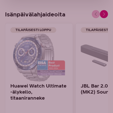
Isänpäivälahjaideoita
TILAPÄISESTI LOPPU
TILAPÄISESTI 
Huawei Watch Ultimate
JBL Bar 2.0 A
-älykello,
(MK2) Sound
titaaniranneke