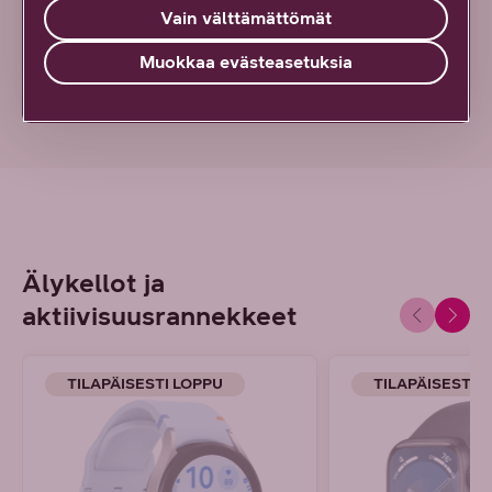
Vain välttämättömät
Osta tästä
Muokkaa evästeasetuksia
Älykellot ja
aktiivisuusrannekkeet
TILAPÄISESTI LOPPU
TILAPÄISESTI 