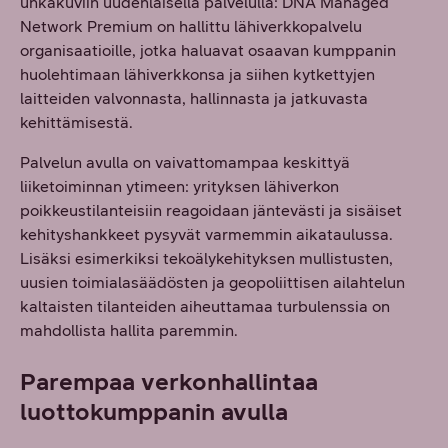
uhkakuviin uudenlaisella palvelulla: DNA Managed
Network Premium on hallittu lähiverkkopalvelu
organisaatioille, jotka haluavat osaavan kumppanin
huolehtimaan lähiverkkonsa ja siihen kytkettyjen
laitteiden valvonnasta, hallinnasta ja jatkuvasta
kehittämisestä.
Palvelun avulla on vaivattomampaa keskittyä
liiketoiminnan ytimeen: yrityksen lähiverkon
poikkeustilanteisiin reagoidaan jäntevästi ja sisäiset
kehityshankkeet pysyvät varmemmin aikataulussa.
Lisäksi esimerkiksi tekoälykehityksen mullistusten,
uusien toimialasäädösten ja geopoliittisen ailahtelun
kaltaisten tilanteiden aiheuttamaa turbulenssia on
mahdollista hallita paremmin.
Parempaa verkonhallintaa
luottokumppanin avulla