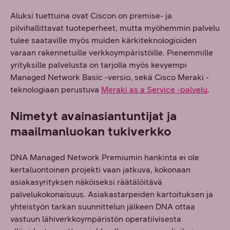
Aluksi tuettuina ovat Ciscon on premise- ja
pilvihallittavat tuoteperheet, mutta myöhemmin palvelu
tulee saataville myös muiden kärkiteknologioiden
varaan rakennetuille verkkoympäristöille. Pienemmille
yrityksille palvelusta on tarjolla myös kevyempi
Managed Network Basic -versio, sekä Cisco Meraki -
teknologiaan perustuva
Meraki as a Service -palvelu
.
Nimetyt avainasiantuntijat ja
maailmanluokan tukiverkko
DNA Managed Network Premiumin hankinta ei ole
kertaluontoinen projekti vaan jatkuva, kokonaan
asiakasyrityksen näköiseksi räätälöitävä
palvelukokonaisuus. Asiakastarpeiden kartoituksen ja
yhteistyön tarkan suunnittelun jälkeen DNA ottaa
vastuun lähiverkkoympäristön operatiivisesta