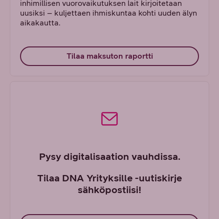
inhimillisen vuorovaikutuksen lait kirjoitetaan
uusiksi – kuljettaen ihmiskuntaa kohti uuden älyn
aikakautta.
Tilaa maksuton raportti
Pysy digitalisaation vauhdissa.
Tilaa DNA Yrityksille -uutiskirje
sähköpostiisi!