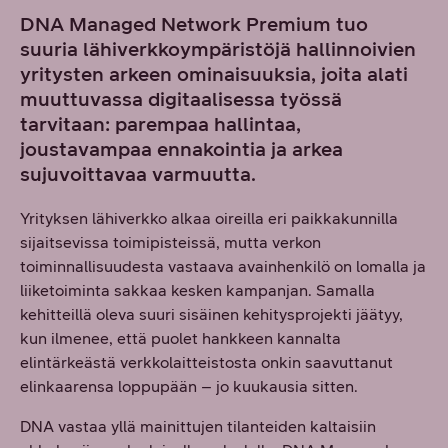
DNA Managed Network Premium tuo
suuria lähiverkkoympäristöjä hallinnoivien
yritysten arkeen ominaisuuksia, joita alati
muuttuvassa digitaalisessa työssä
tarvitaan: parempaa hallintaa,
joustavampaa ennakointia ja arkea
sujuvoittavaa varmuutta.
Yrityksen lähiverkko alkaa oireilla eri paikkakunnilla
sijaitsevissa toimipisteissä, mutta verkon
toiminnallisuudesta vastaava avainhenkilö on lomalla ja
liiketoiminta sakkaa kesken kampanjan. Samalla
kehitteillä oleva suuri sisäinen kehitysprojekti jäätyy,
kun ilmenee, että puolet hankkeen kannalta
elintärkeästä verkkolaitteistosta onkin saavuttanut
elinkaarensa loppupään – jo kuukausia sitten.
DNA vastaa yllä mainittujen tilanteiden kaltaisiin