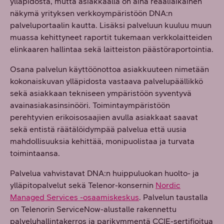
ylläpidosta, mutta asiakkaalla on aina reaaliaikainen
näkymä yrityksen verkkoympäristöön DNA:n
palveluportaalin kautta. Lisäksi palveluun kuuluu muun
muassa kehittyneet raportit tukemaan verkkolaitteiden
elinkaaren hallintaa sekä laitteiston päästöraportointia.
Osana palvelun käyttöönottoa asiakkuuteen nimetään
kokonaiskuvan ylläpidosta vastaava palvelupäällikkö
sekä asiakkaan tekniseen ympäristöön syventyvä
avainasiakasinsinööri. Toimintaympäristöön
perehtyvien erikoisosaajien avulla asiakkaat saavat
sekä entistä räätälöidympää palvelua että uusia
mahdollisuuksia kehittää, monipuolistaa ja turvata
toimintaansa.
Palvelua vahvistavat DNA:n huippuluokan huolto- ja
ylläpitopalvelut sekä Telenor-konsernin
Nordic
Managed Services -osaamiskeskus
. Palvelun taustalla
on Telenorin ServiceNow-alustalle rakennettu
palveluhallintakerros ja parikymmentä CCIE-sertifioitua