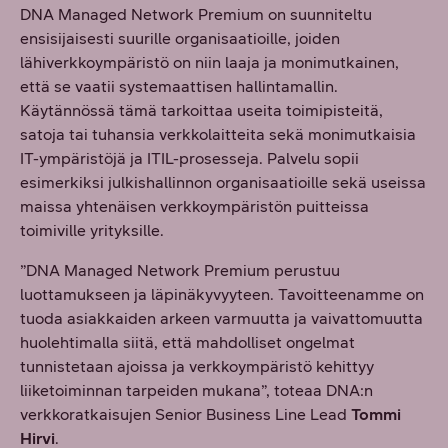
DNA Managed Network Premium on suunniteltu
ensisijaisesti suurille organisaatioille, joiden
lähiverkkoympäristö on niin laaja ja monimutkainen,
että se vaatii systemaattisen hallintamallin.
Käytännössä tämä tarkoittaa useita toimipisteitä,
satoja tai tuhansia verkkolaitteita sekä monimutkaisia
IT-ympäristöjä ja ITIL-prosesseja. Palvelu sopii
esimerkiksi julkishallinnon organisaatioille sekä useissa
maissa yhtenäisen verkkoympäristön puitteissa
toimiville yrityksille.
”DNA Managed Network Premium perustuu
luottamukseen ja läpinäkyvyyteen. Tavoitteenamme on
tuoda asiakkaiden arkeen varmuutta ja vaivattomuutta
huolehtimalla siitä, että mahdolliset ongelmat
tunnistetaan ajoissa ja verkkoympäristö kehittyy
liiketoiminnan tarpeiden mukana”, toteaa DNA:n
verkkoratkaisujen Senior Business Line Lead
Tommi
Hirvi
.