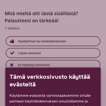
Mitä mieltä olit tästä sisällöstä?
Palautteesi on tärkeää!
1
vastaus
Hyödyllinen tai mielenkiintoinen
Löysin etsimäni
En löytänyt etsimääni
Tämä verkkosivusto käyttää
Ei hyödytä, ei vastannut odotuksiani
evästeitä
Käytämme evästeitä varmistaaksemme sinulle
parhaan käyttökokemuksen sivustollamme ja
Samasta aiheesta