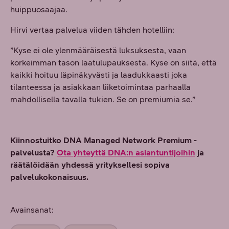
huippuosaajaa.
Hirvi vertaa palvelua viiden tähden hotelliin:
”Kyse ei ole ylenmääräisestä luksuksesta, vaan
korkeimman tason laatulupauksesta. Kyse on siitä, että
kaikki hoituu läpinäkyvästi ja laadukkaasti joka
tilanteessa ja asiakkaan liiketoimintaa parhaalla
mahdollisella tavalla tukien. Se on premiumia se.”
Kiinnostuitko DNA Managed Network Premium -
palvelusta?
Ota yhteyttä DNA:n asiantuntijoihin
ja
räätälöidään yhdessä yrityksellesi sopiva
palvelukokonaisuus.
Avainsanat: