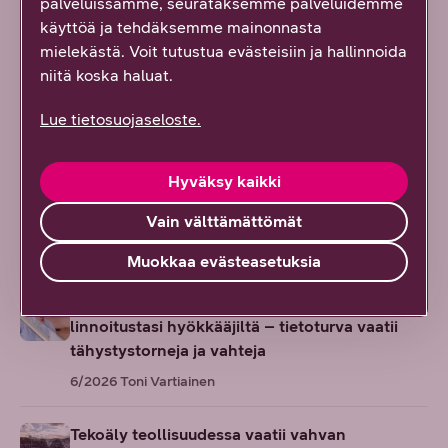
palveluissamme, seurataksemme palveluidemme
käyttöä ja tehdäksemme mainonnasta
mielekästä. Voit tutustua evästeisiin ja hallinnoida
Kyberrikoksia, uusia näkökulmia ja
niitä koska haluat.
tulevaisuuden teknologiaa! Näitä podcasteja et
voi missata
Lue tietosuojaseloste.
6/2026
DNA Yrityksille
Hyväksy kaikki
Tulevaisuudenkestävä verkko on yrityksesi
menestyksen perusta
Vain välttämättömät
6/2026
DNA Yrityksille
Muokkaa evästeasetuksia
Jykevät kivimuurit eivät enää suojaa
linnoitustasi hyökkääjiltä – tietoturva vaatii
tähystystorneja ja vahteja
6/2026
Toni Vartiainen
Tekoäly teollisuudessa vaatii vahvan