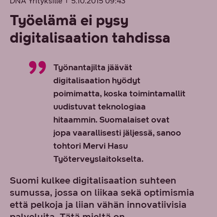
DNA Yrityksille
5.10.2015 09:43
Työelämä ei pysy
digitalisaation tahdissa
Työnantajilta jäävät
digitalisaation hyödyt
poimimatta, koska toimintamallit
uudistuvat teknologiaa
hitaammin. Suomalaiset ovat
jopa vaarallisesti jäljessä, sanoo
tohtori Mervi Hasu
Työterveyslaitokselta.
Suomi kulkee digitalisaation suhteen
sumussa, jossa on liikaa sekä optimismia
että pelkoja ja liian vähän innovatiivisia
palveluita. Tätä mieltä on