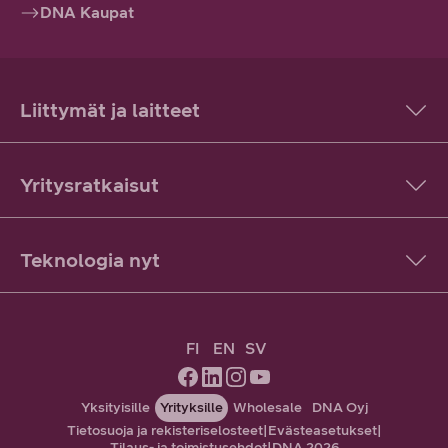
DNA Kaupat
Liittymät ja laitteet
Yritysratkaisut
Teknologia nyt
FI
EN
SV
Yksityisille
Yrityksille
Wholesale
DNA Oyj
Tietosuoja ja rekisteriselosteet
|
Evästeasetukset
|
Tilaus- ja toimistusehdot
|
DNA 2026