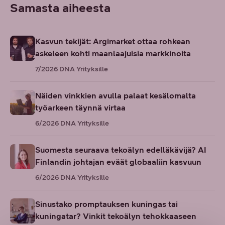
Samasta aiheesta
Kasvun tekijät: Argimarket ottaa rohkean
askeleen kohti maanlaajuisia markkinoita
7/2026
DNA Yrityksille
Näiden vinkkien avulla palaat kesälomalta
työarkeen täynnä virtaa
6/2026
DNA Yrityksille
Suomesta seuraava tekoälyn edelläkävijä? AI
Finlandin johtajan eväät globaaliin kasvuun
6/2026
DNA Yrityksille
Sinustako promptauksen kuningas tai
kuningatar? Vinkit tekoälyn tehokkaaseen