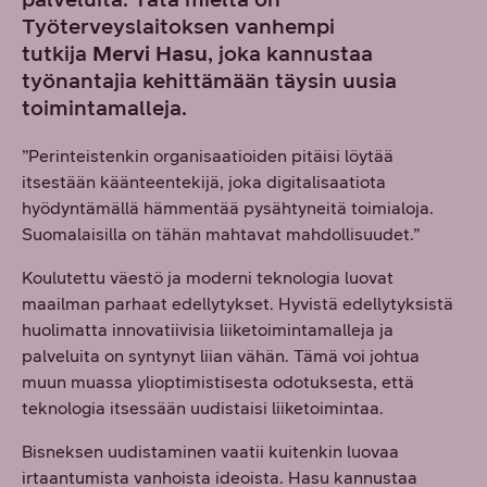
Työterveyslaitoksen vanhempi
tutkija
Mervi Hasu
, joka kannustaa
työnantajia kehittämään täysin uusia
toimintamalleja.
”Perinteistenkin organisaatioiden pitäisi löytää
itsestään käänteentekijä, joka digitalisaatiota
hyödyntämällä hämmentää pysähtyneitä toimialoja.
Suomalaisilla on tähän mahtavat mahdollisuudet.”
Koulutettu väestö ja moderni teknologia luovat
maailman parhaat edellytykset. Hyvistä edellytyksistä
huolimatta innovatiivisia liiketoimintamalleja ja
palveluita on syntynyt liian vähän. Tämä voi johtua
muun muassa ylioptimistisesta odotuksesta, että
teknologia itsessään uudistaisi liiketoimintaa.
Bisneksen uudistaminen vaatii kuitenkin luovaa
irtaantumista vanhoista ideoista. Hasu kannustaa