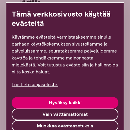
käyttöön
6/2026
DNA Yrityksille
Tämä verkkosivusto käyttää
evästeitä
Haloo – huijari vai harmiton puhelu? Vältä
huijaus- ja massapuhelut Numerovahdin avulla
Käytämme evästeitä varmistaaksemme sinulle
6/2026
DNA Yrityksille
parhaan käyttökokemuksen sivustollamme ja
palveluissamme, seurataksemme palveluidemme
käyttöä ja tehdäksemme mainonnasta
Kaikki artikkelit ja blogit
mielekästä. Voit tutustua evästeisiin ja hallinnoida
niitä koska haluat.
Kaikki referenssit
Lue tietosuojaseloste.
Kaikki oppaat
Hyväksy kaikki
Vain välttämättömät
Tilaa uutiskirje
Muokkaa evästeasetuksia