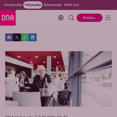
Yksityisille
Yrityksille
Wholesale
DNA Oyj
Change language. Current la
Kirjaudu