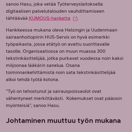
sanoo Hasu, joka vetää Työterveyslaitoksella
digitaalisen palvelutalouden vauhdittamiseen
tähtäävää
KUMOUS-hanketta
.
Hankkeessa mukana oleva Helsingin ja Uudenmaan
sairaanhoitopiirin HUS-Servis on hyvä esimerkki
työpaikasta, jossa etätyö on avattu suorittavalle
tasolle. Organisaatiossa on muun muassa 300
tekstinkäsittelijää, jotka purkavat vuodessa noin kaksi
miljoonaa lääkärin sanelua. Osana
toiminnankehittämistä noin sata tekstinkäsittelijää
alkoi tehdä työtä kotona.
”Työ on tehostunut ja sairauspoissaolot ovat
vähentyneet merkittävästi. Kokemukset ovat pääosin
myönteisiä”, sanoo Hasu.
Johtaminen muuttuu työn mukana