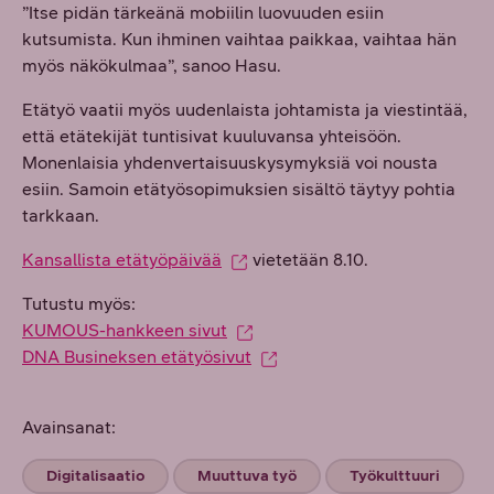
”Itse pidän tärkeänä mobiilin luovuuden esiin
kutsumista. Kun ihminen vaihtaa paikkaa, vaihtaa hän
myös näkökulmaa”, sanoo Hasu.
Etätyö vaatii myös uudenlaista johtamista ja viestintää,
että etätekijät tuntisivat kuuluvansa yhteisöön.
Monenlaisia yhdenvertaisuuskysymyksiä voi nousta
esiin. Samoin etätyösopimuksien sisältö täytyy pohtia
tarkkaan.
Kansallista etätyöpäivää
vietetään 8.10.
Tutustu myös:
KUMOUS-hankkeen sivut
DNA Busineksen etätyösivut
Avainsanat:
Digitalisaatio
Muuttuva työ
Työkulttuuri