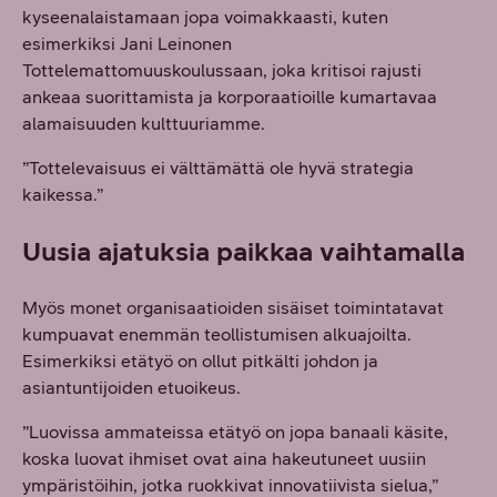
kyseenalaistamaan jopa voimakkaasti, kuten
esimerkiksi Jani Leinonen
Tottelemattomuuskoulussaan, joka kritisoi rajusti
ankeaa suorittamista ja korporaatioille kumartavaa
alamaisuuden kulttuuriamme.
”Tottelevaisuus ei välttämättä ole hyvä strategia
kaikessa.”
Uusia ajatuksia paikkaa vaihtamalla
Myös monet organisaatioiden sisäiset toimintatavat
kumpuavat enemmän teollistumisen alkuajoilta.
Esimerkiksi etätyö on ollut pitkälti johdon ja
asiantuntijoiden etuoikeus.
”Luovissa ammateissa etätyö on jopa banaali käsite,
koska luovat ihmiset ovat aina hakeutuneet uusiin
ympäristöihin, jotka ruokkivat innovatiivista sielua,”