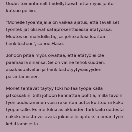
Uudet toimintamallit edellyttävät, että myös johto
katsoo peiliin.
”Monelle työantajalle on vaikea ajatus, että tavalliset
työntekijät olisivat sataprosenttisessa etätyössä.
Muutos on mahdollista, jos johto alkaa luottaa
henkilöstöön”, sanoo Hasu.
Johdon pitää myös oivaltaa, että etätyö ei ole
päämäärä sinänsä. Se on väline tehokkuuden,
asiakaspalvelun ja henkilöstötyytyväisyyden
parantamiseen.
Monet tehtävät täytyy toki hoitaa työpaikalla
jatkossakin. Silti johdon kannattaa pohtia, millä tavoin
työn uudistaminen voisi rakentaa uutta kulttuuria koko
työpaikalle. Esimerkiksi asiakkaiden tarkkailu uudesta
näkökulmasta voi avata jokaiselle ajatuksia oman työn
kehittämisestä.