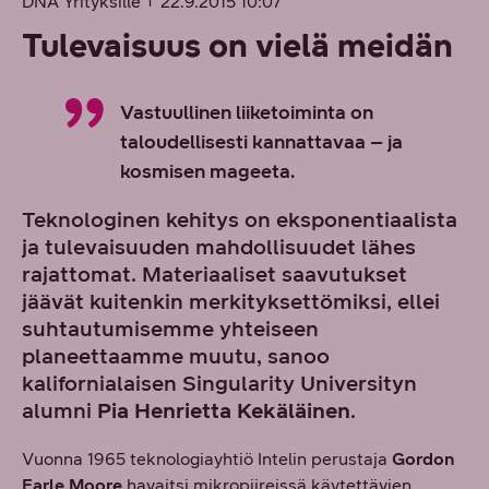
DNA Yrityksille
22.9.2015 10:07
Tulevaisuus on vielä meidän
Vastuullinen liiketoiminta on
taloudellisesti kannattavaa – ja
kosmisen mageeta.
Teknologinen kehitys on eksponentiaalista
ja tulevaisuuden mahdollisuudet lähes
rajattomat. Materiaaliset saavutukset
jäävät kuitenkin merkityksettömiksi, ellei
suhtautumisemme yhteiseen
planeettaamme muutu, sanoo
kalifornialaisen Singularity Universityn
alumni
Pia Henrietta Kekäläinen
.
Vuonna 1965 teknologiayhtiö Intelin perustaja
Gordon
Earle Moore
havaitsi mikropiireissä käytettävien