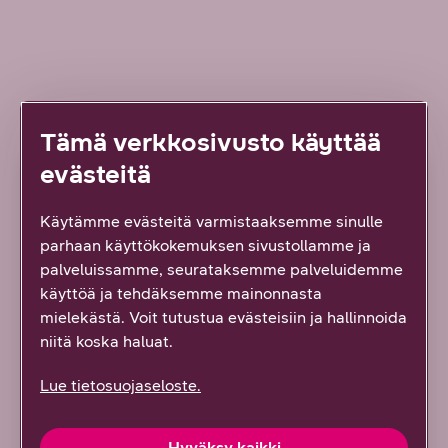
Lue lisää uudesta työstä
Tämä verkkosivusto käyttää
evästeitä
ARTIKKELI
Käytämme evästeitä varmistaaksemme sinulle
parhaan käyttökokemuksen sivustollamme ja
palveluissamme, seurataksemme palveluidemme
käyttöä ja tehdäksemme mainonnasta
mielekästä. Voit tutustua evästeisiin ja hallinnoida
niitä koska haluat.
Lue tietosuojaseloste.
7/2026 DNA YRITYKSILLE
Hyväksy kaikki