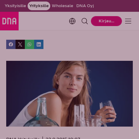
Yksityisille
Yrityksille
Wholesale
DNA Oyj
Change language. Current la
Kirjaudu