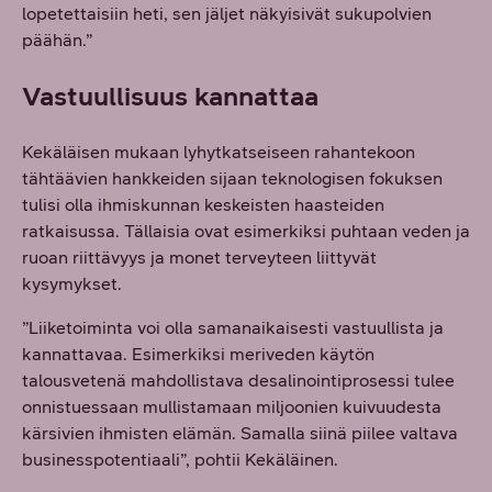
lopetettaisiin heti, sen jäljet näkyisivät sukupolvien
päähän.”
Vastuullisuus kannattaa
Kekäläisen mukaan lyhytkatseiseen rahantekoon
tähtäävien hankkeiden sijaan teknologisen fokuksen
tulisi olla ihmiskunnan keskeisten haasteiden
ratkaisussa. Tällaisia ovat esimerkiksi puhtaan veden ja
ruoan riittävyys ja monet terveyteen liittyvät
kysymykset.
”Liiketoiminta voi olla samanaikaisesti vastuullista ja
kannattavaa. Esimerkiksi meriveden käytön
talousvetenä mahdollistava desalinointiprosessi tulee
onnistuessaan mullistamaan miljoonien kuivuudesta
kärsivien ihmisten elämän. Samalla siinä piilee valtava
businesspotentiaali”, pohtii Kekäläinen.