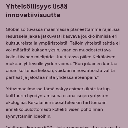
Yhteisöllisyys lisää
innovatiivisuutta
Globalisoituvassa maailmassa planeettamme rajallisia
resursseja jakaa jatkuvasti kasvava joukko ihmisiä eri
kulttuureista ja ympäristöistä. Tällöin yhteistä tahtia ei
voi määrätä kukaan yksin, vaan on muodostettava
kollektiivinen mielipide. Juuri tässä piilee Kekäläisen
mukaan yhteisöllisyyden voima. ”Kun jokainen kantaa
oman kortensa kekoon, voidaan innovaatioista valita
parhaat ja jalostaa niitä yhdessä eteenpäin.”
Yritysmaailmassa tämä näkyy esimerkiksi startup-
kulttuurin hyödyntämisenä osana isojen yritysten
ekologiaa. Kekäläinen suositteleekin tarttumaan
ennakkoluulottomasti kollektiivisen pohdinnan
synnyttämiin ideoihin.
”Valtaosa Fortune 500 –listan menestyvistä yrityksistä