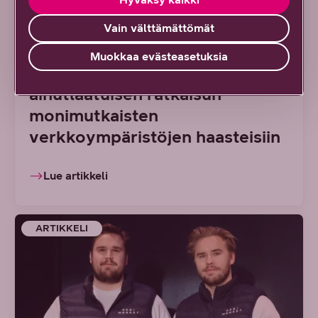
Uusi tapa hallinnoida suuria
Vain välttämättömät
lähiverkkoja: DNA Managed
Muokkaa evästeasetuksia
Network Premium tarjoaa
ainutlaatuisen ratkaisun
monimutkaisten
verkkoympäristöjen haasteisiin
Lue artikkeli
ARTIKKELI