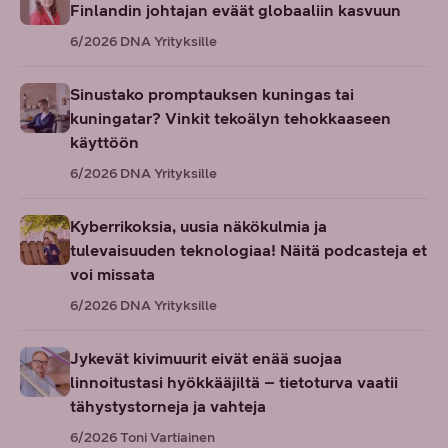
Finlandin johtajan eväät globaaliin kasvuun
6/2026
DNA Yrityksille
Sinustako promptauksen kuningas tai
kuningatar? Vinkit tekoälyn tehokkaaseen
käyttöön
6/2026
DNA Yrityksille
Kyberrikoksia, uusia näkökulmia ja
tulevaisuuden teknologiaa! Näitä podcasteja et
voi missata
6/2026
DNA Yrityksille
Jykevät kivimuurit eivät enää suojaa
linnoitustasi hyökkääjiltä – tietoturva vaatii
tähystystorneja ja vahteja
6/2026
Toni Vartiainen