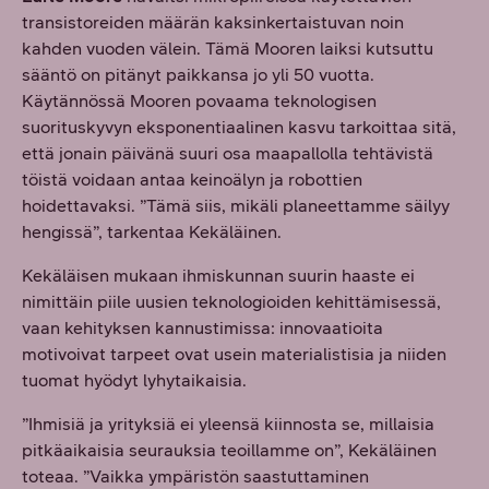
transistoreiden määrän kaksinkertaistuvan noin
kahden vuoden välein. Tämä Mooren laiksi kutsuttu
sääntö on pitänyt paikkansa jo yli 50 vuotta.
Käytännössä Mooren povaama teknologisen
suorituskyvyn eksponentiaalinen kasvu tarkoittaa sitä,
että jonain päivänä suuri osa maapallolla tehtävistä
töistä voidaan antaa keinoälyn ja robottien
hoidettavaksi. ”Tämä siis, mikäli planeettamme säilyy
hengissä”, tarkentaa Kekäläinen.
Kekäläisen mukaan ihmiskunnan suurin haaste ei
nimittäin piile uusien teknologioiden kehittämisessä,
vaan kehityksen kannustimissa: innovaatioita
motivoivat tarpeet ovat usein materialistisia ja niiden
tuomat hyödyt lyhytaikaisia.
”Ihmisiä ja yrityksiä ei yleensä kiinnosta se, millaisia
pitkäaikaisia seurauksia teoillamme on”, Kekäläinen
toteaa. ”Vaikka ympäristön saastuttaminen