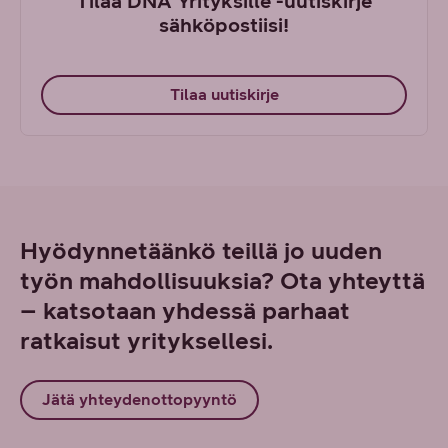
Tilaa DNA Yrityksille -uutiskirje
sähköpostiisi!
Tilaa uutiskirje
Hyödynnetäänkö teillä jo uuden
työn mahdollisuuksia? Ota yhteyttä
– katsotaan yhdessä parhaat
ratkaisut yrityksellesi.
Jätä yhteydenottopyyntö