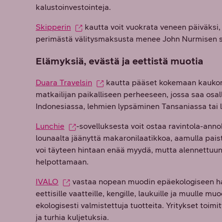
kalustoinvestointeja.
Skipperin
kautta voit vuokrata veneen päiväksi, 
perimästä välitysmaksusta menee John Nurmisen s
Elämyksiä, evästä ja eettistä muotia
Duara Travelsin
kautta pääset kokemaan kaukom
matkailijan paikalliseen perheeseen, jossa saa osallis
Indonesiassa, lehmien lypsäminen Tansaniassa tai 
Lunchie
-sovelluksesta voit ostaa ravintola-anno
lounaalta jäänyttä makaronilaatikkoa, aamulla paist
voi täyteen hintaan enää myydä, mutta alennettuun 
helpottamaan.
IVALO
vastaa nopean muodin epäekologiseen ha
eettisille vaatteille, kengille, laukuille ja muulle mu
ekologisesti valmistettuja tuotteita. Yritykset toimi
ja turhia kuljetuksia.