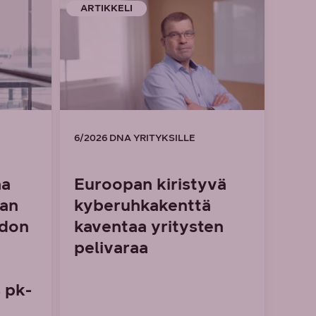
ARTIKKELI
6/2026 DNA YRITYKSILLE
aa
Euroopan kiristyvä
man
kyberuhkakenttä
idon
kaventaa yritysten
pelivaraa
 pk-