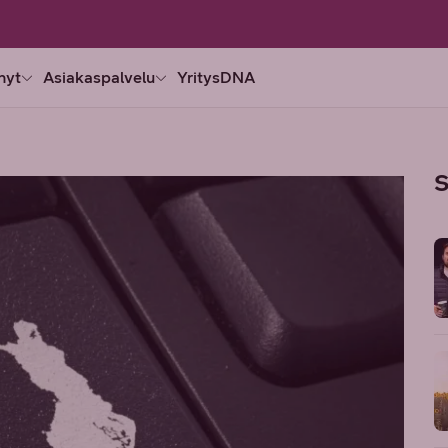
nyt
Asiakaspalvelu
YritysDNA
S