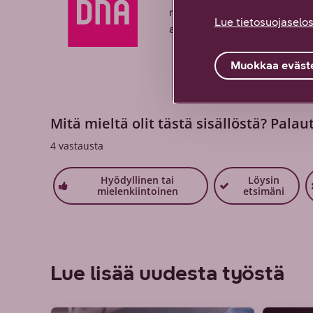
monimutkaisuuden ja haluaa 
Lue tietosuojaselos
asiakkaillemme ensiluokkaisi
Muokkaa eväste
Mitä mieltä olit tästä sisällöstä? Palau
4
vastausta
Hyödyllinen tai
Löysin
mielenkiintoinen
etsimäni
Lue lisää uudesta työstä