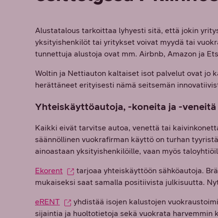
Alustatalous tarkoittaa lyhyesti sitä, että jokin yrit
yksityishenkilöt tai yritykset voivat myydä tai vuokr
tunnettuja alustoja ovat mm. Airbnb, Amazon ja Ets
Woltin ja Nettiauton kaltaiset isot palvelut ovat jo
herättäneet erityisesti nämä seitsemän innovatiiv
Yhteiskäyttöautoja, -koneita ja -veneitä
Kaikki eivät tarvitse autoa, venettä tai kaivinkonett
säännöllinen vuokrafirman käyttö on turhan tyyristä
ainoastaan yksityishenkilöille, vaan myös taloyhtiöille
Ekorent
tarjoaa yhteiskäyttöön sähköautoja. B
mukaiseksi saat samalla positiivista julkisuutta. N
eRENT
yhdistää isojen kalustojen vuokraustoimi
sijaintia ja huoltotietoja sekä vuokrata harvemmin 