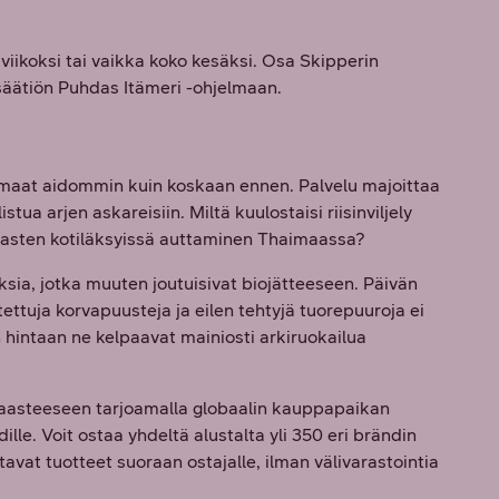
viikoksi tai vaikka koko kesäksi. Osa Skipperin
äätiön Puhdas Itämeri -ohjelmaan.
aat aidommin kuin koskaan ennen. Palvelu majoittaa
tua arjen askareisiin. Miltä kuulostaisi riisinviljely
lasten kotiläksyissä auttaminen Thaimaassa?
ksia, jotka muuten joutuisivat biojätteeseen. Päivän
ettuja korvapuusteja ja eilen tehtyjä tuorepuuroja ei
hintaan ne kelpaavat mainiosti arkiruokailua
asteeseen tarjoamalla globaalin kauppapaikan
odille. Voit ostaa yhdeltä alustalta yli 350 eri brändin
ttavat tuotteet suoraan ostajalle, ilman välivarastointia