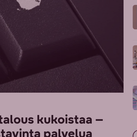
talous kukoistaa –
stavinta palvelua