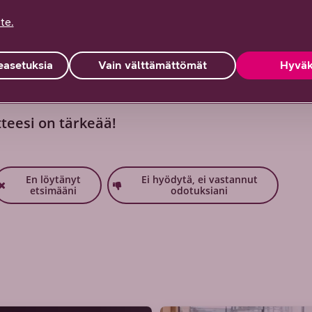
tehdä siitä yllättävän yksinkertaista tarjoamalla
te.
a ratkaisuja ja odotukset ylittävää palvelua.
asetuksia
Vain välttämättömät
Hyväk
tteesi on tärkeää!
En löytänyt
Ei hyödytä, ei vastannut
etsimääni
odotuksiani