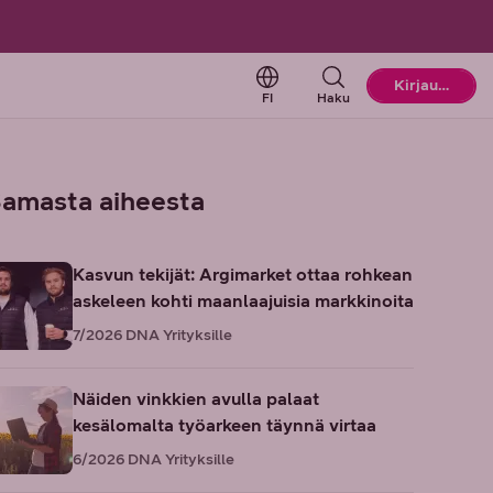
Change language. Current l
Kirjaudu
FI
Haku
amasta aiheesta
Kasvun tekijät: Argimarket ottaa rohkean
askeleen kohti maanlaajuisia markkinoita
7/2026
DNA Yrityksille
Näiden vinkkien avulla palaat
kesälomalta työarkeen täynnä virtaa
6/2026
DNA Yrityksille