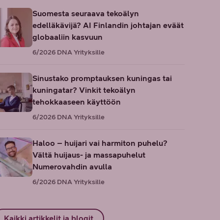
Suomesta seuraava tekoälyn
edelläkävijä? AI Finlandin johtajan eväät
globaaliin kasvuun
6/2026
DNA Yrityksille
Sinustako promptauksen kuningas tai
kuningatar? Vinkit tekoälyn
tehokkaaseen käyttöön
6/2026
DNA Yrityksille
Haloo – huijari vai harmiton puhelu?
Vältä huijaus- ja massapuhelut
Numerovahdin avulla
6/2026
DNA Yrityksille
Kaikki artikkelit ja blogit