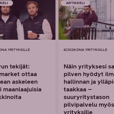
KELI
ARTIKKELI
 DNA YRITYKSILLE
6/2026 DNA YRITYKSILLE
un tekijät:
Näin yrityksesi s
market ottaa
pilven hyödyt il
ean askeleen
hallinnan ja ylläp
i maanlaajuisia
taakkaa –
kinoita
suuryritystason
pilvipalvelu myös
yrityksille