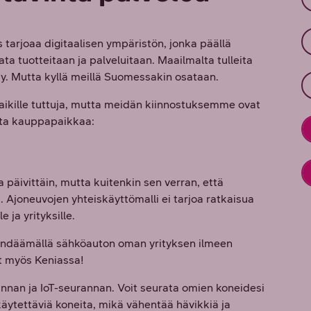
ys tarjoaa digitaalisen ympäristön, jonka päällä
ata tuotteitaan ja palveluitaan. Maailmalta tulleita
y. Mutta kyllä meillä Suomessakin osataan.
 kaikille tuttuja, mutta meidän kiinnostuksemme ovat
ista kauppapaikkaa:
a päivittäin, mutta kuitenkin sen verran, että
. Ajoneuvojen yhteiskäyttömalli ei tarjoa ratkaisua
 ja yrityksille.
rändäämällä sähköauton oman yrityksen ilmeen
yt myös Keniassa!
nnan ja IoT-seurannan. Voit seurata omien koneidesi
käytettäviä koneita, mikä vähentää hävikkiä ja