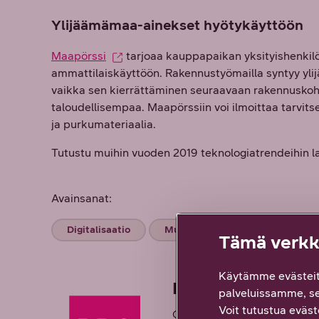
Ylijäämämaa-ainekset hyötykäyttöön
Maapörssi
tarjoaa kauppapaikan yksityishenkilö
ammattilaiskäyttöön. Rakennustyömailla syntyy ylij
vaikka sen kierrättäminen seuraavaan rakennuskoht
taloudellisempaa. Maapörssiin voi ilmoittaa tarvit
ja purkumateriaalia.
Tutustu muihin vuoden 2019 teknologiatrendeihin 
Avainsanat:
Digitalisaatio
Muuttuva työ
Innovaatio
Tämä verkko
Käytämme evästeit
DNA Yrityksille
palveluissamme, s
Voit tutustua eväste
Olemme uuden työn edelläkä