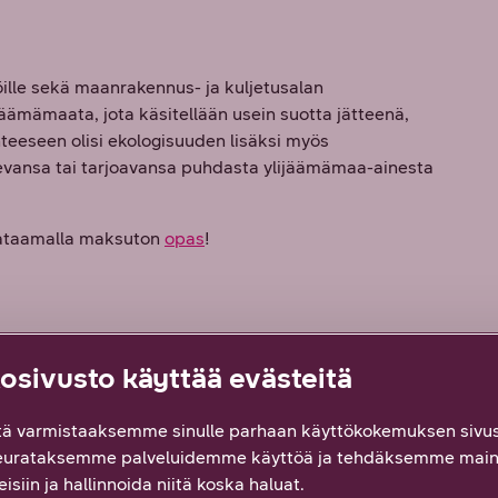
ille sekä maanrakennus- ja kuljetusalan
äämämaata, jota käsitellään usein suotta jätteenä,
eeseen olisi ekologisuuden lisäksi myös
sevansa tai tarjoavansa puhdasta ylijäämämaa-ainesta
lataamalla maksuton
opas
!
sivusto käyttää evästeitä
ä varmistaaksemme sinulle parhaan käyttökokemuksen sivus
eurataksemme palveluidemme käyttöä ja tehdäksemme main
isiin ja hallinnoida niitä koska haluat.
vijä, joka ymmärtää digitalisoituneen maailman