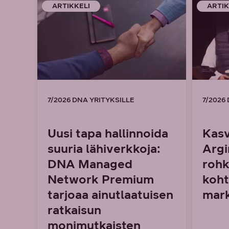
ARTIKKELI
ARTIK
7/2026 DNA YRITYKSILLE
7/2026
Uusi tapa hallinnoida
Kasv
suuria lähiverkkoja:
Argi
DNA Managed
rohk
Network Premium
koht
tarjoaa ainutlaatuisen
mark
ratkaisun
monimutkaisten