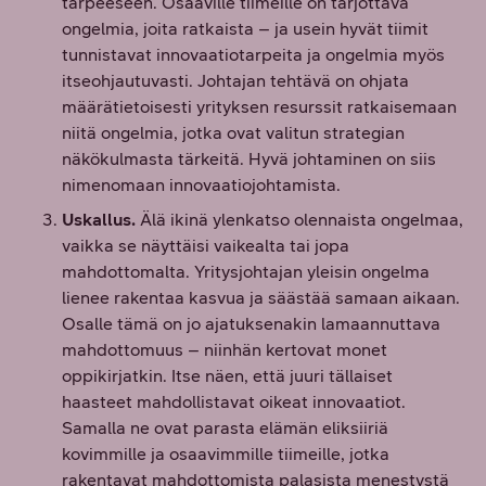
tarpeeseen. Osaaville tiimeille on tarjottava
ongelmia, joita ratkaista – ja usein hyvät tiimit
tunnistavat innovaatiotarpeita ja ongelmia myös
itseohjautuvasti. Johtajan tehtävä on ohjata
määrätietoisesti yrityksen resurssit ratkaisemaan
niitä ongelmia, jotka ovat valitun strategian
näkökulmasta tärkeitä. Hyvä johtaminen on siis
nimenomaan innovaatiojohtamista.
Uskallus.
Älä ikinä ylenkatso olennaista ongelmaa,
vaikka se näyttäisi vaikealta tai jopa
mahdottomalta. Yritysjohtajan yleisin ongelma
lienee rakentaa kasvua ja säästää samaan aikaan.
Osalle tämä on jo ajatuksenakin lamaannuttava
mahdottomuus – niinhän kertovat monet
oppikirjatkin. Itse näen, että juuri tällaiset
haasteet mahdollistavat oikeat innovaatiot.
Samalla ne ovat parasta elämän eliksiiriä
kovimmille ja osaavimmille tiimeille, jotka
rakentavat mahdottomista palasista menestystä