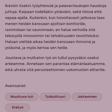
Ikävöin itsekin työyhteisöä ja palaveritaukojen hauskoja
juttuja. Kaipaan todellakin ystäviäni, sekä töissä että
vapaa-ajalla. Kuitenkin, kun toivottavasti jatkossa taas
menen heidän kanssaan ajoittain konttorille,
ravintolaan tai saunomaan, en halua verhoilla sitä
tekosyillä innovoinnin tai tehokkuuden tavoitteluksi.
Haluan viettää aikaa heidän kanssaan ihmisinä ja
ystävinä, ja myös kertoa sen heille.
Joustava ja mutkaton työ on tullut pysyväksi osaksi
arkeamme. Annetaan sen parantaa elämänlaatuamme,
eikä uhrata sitä perusteettomien uskomusten alttarille.
Avainsanat:
Muuttuva työ
Työkulttuuri
Johtaminen
Etätyö