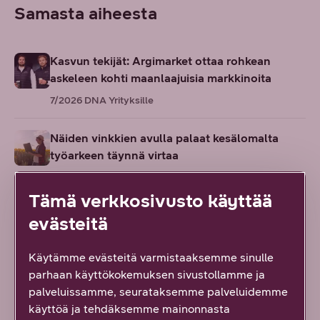
Samasta aiheesta
Kasvun tekijät: Argimarket ottaa rohkean
askeleen kohti maanlaajuisia markkinoita
7/2026
DNA Yrityksille
Näiden vinkkien avulla palaat kesälomalta
työarkeen täynnä virtaa
6/2026
DNA Yrityksille
Tämä verkkosivusto käyttää
Suomesta seuraava tekoälyn edelläkävijä? AI
evästeitä
Finlandin johtajan eväät globaaliin kasvuun
6/2026
DNA Yrityksille
Käytämme evästeitä varmistaaksemme sinulle
parhaan käyttökokemuksen sivustollamme ja
palveluissamme, seurataksemme palveluidemme
Sinustako promptauksen kuningas tai
käyttöä ja tehdäksemme mainonnasta
kuningatar? Vinkit tekoälyn tehokkaaseen