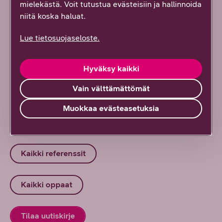
mielekästä. Voit tutustua evästeisiin ja hallinnoida
käyttöön
niitä koska haluat.
6/2026
DNA Yrityksille
Lue tietosuojaseloste.
”Kasvu vaatii epäonnistumisten
normalisointia” – Suomen kasvuyrityskentän
Hyväksy kaikki
nykytila Amel Gailyn näkökulmasta
6/2026
DNA Yrityksille
Vain välttämättömät
Muokkaa evästeasetuksia
Kaikki artikkelit ja blogit
Kaikki referenssit
Kaikki oppaat
Tilaa uutiskirje