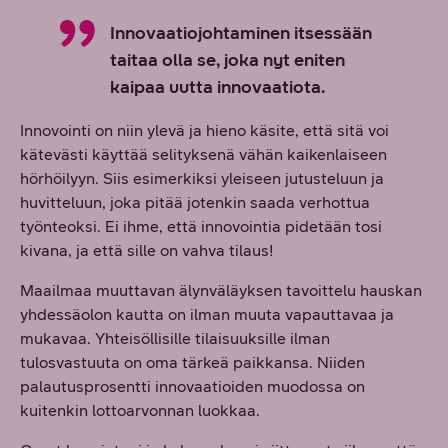
Innovaatiojohtaminen itsessään
taitaa olla se, joka nyt eniten
kaipaa uutta innovaatiota.
Innovointi on niin ylevä ja hieno käsite, että sitä voi
kätevästi käyttää selityksenä vähän kaikenlaiseen
hörhöilyyn. Siis esimerkiksi yleiseen jutusteluun ja
huvitteluun, joka pitää jotenkin saada verhottua
työnteoksi. Ei ihme, että innovointia pidetään tosi
kivana, ja että sille on vahva tilaus!
Maailmaa muuttavan älynväläyksen tavoittelu hauskan
yhdessäolon kautta on ilman muuta vapauttavaa ja
mukavaa. Yhteisöllisille tilaisuuksille ilman
tulosvastuuta on oma tärkeä paikkansa. Niiden
palautusprosentti innovaatioiden muodossa on
kuitenkin lottoarvonnan luokkaa.