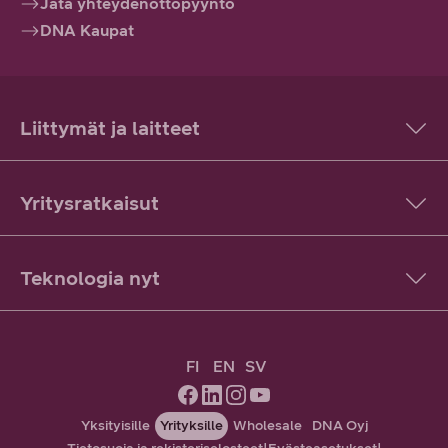
Jätä yhteydenottopyyntö
DNA Kaupat
Liittymät ja laitteet
Yritysratkaisut
Teknologia nyt
FI
EN
SV
Yksityisille
Yrityksille
Wholesale
DNA Oyj