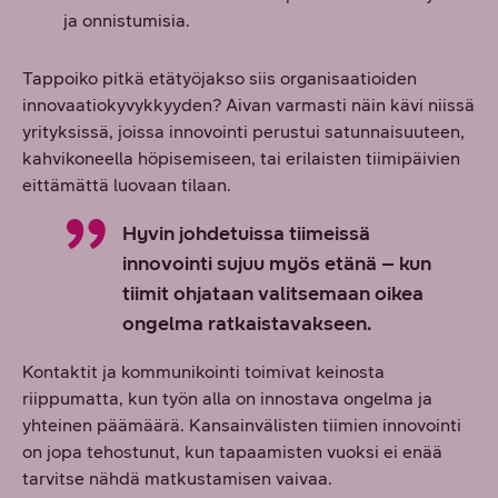
ja onnistumisia.
Tappoiko pitkä etätyöjakso siis organisaatioiden
innovaatiokyvykkyyden? Aivan varmasti näin kävi niissä
yrityksissä, joissa innovointi perustui satunnaisuuteen,
kahvikoneella höpisemiseen, tai erilaisten tiimipäivien
eittämättä luovaan tilaan.
Hyvin johdetuissa tiimeissä
innovointi sujuu myös etänä – kun
tiimit ohjataan valitsemaan oikea
ongelma ratkaistavakseen.
Kontaktit ja kommunikointi toimivat keinosta
riippumatta, kun työn alla on innostava ongelma ja
yhteinen päämäärä. Kansainvälisten tiimien innovointi
on jopa tehostunut, kun tapaamisten vuoksi ei enää
tarvitse nähdä matkustamisen vaivaa.