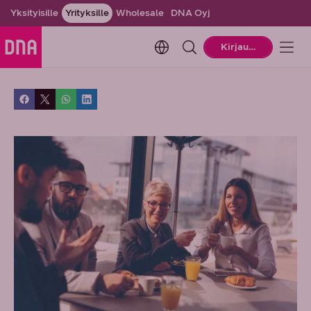
Yksityisille
Yrityksille
Wholesale
DNA Oyj
Change language. Current la
Kirjaudu