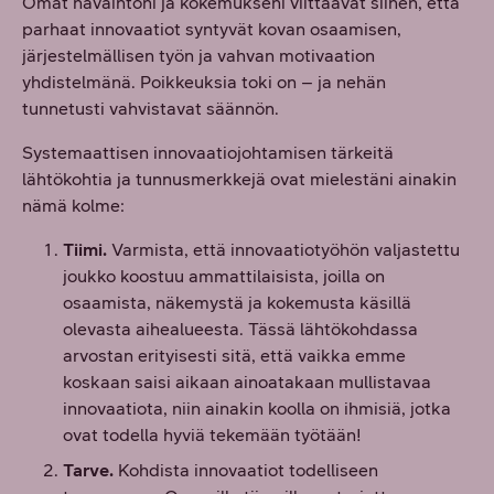
Omat havaintoni ja kokemukseni viittaavat siihen, että
parhaat innovaatiot syntyvät kovan osaamisen,
järjestelmällisen työn ja vahvan motivaation
yhdistelmänä. Poikkeuksia toki on – ja nehän
tunnetusti vahvistavat säännön.
Systemaattisen innovaatiojohtamisen tärkeitä
lähtökohtia ja tunnusmerkkejä ovat mielestäni ainakin
nämä kolme:
Tiimi.
Varmista, että innovaatiotyöhön valjastettu
joukko koostuu ammattilaisista, joilla on
osaamista, näkemystä ja kokemusta käsillä
olevasta aihealueesta. Tässä lähtökohdassa
arvostan erityisesti sitä, että vaikka emme
koskaan saisi aikaan ainoatakaan mullistavaa
innovaatiota, niin ainakin koolla on ihmisiä, jotka
ovat todella hyviä tekemään työtään!
Tarve.
Kohdista innovaatiot todelliseen