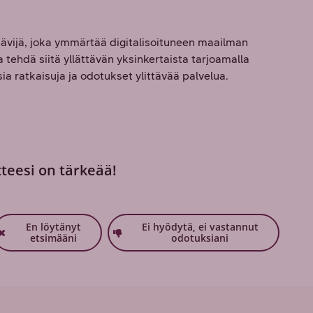
vijä, joka ymmärtää digitalisoituneen maailman
tehdä siitä yllättävän yksinkertaista tarjoamalla
a ratkaisuja ja odotukset ylittävää palvelua.
tteesi on tärkeää!
En löytänyt
Ei hyödytä, ei vastannut
etsimääni
odotuksiani