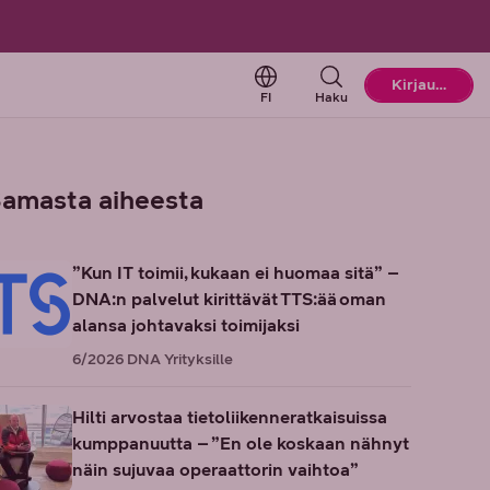
Change language. Current l
Kirjaudu
FI
Haku
amasta aiheesta
”Kun IT toimii, kukaan ei huomaa sitä” –
DNA:n palvelut kirittävät TTS:ää oman
alansa johtavaksi toimijaksi
6/2026
DNA Yrityksille
Hilti arvostaa tietoliikenneratkaisuissa
kumppanuutta – ”En ole koskaan nähnyt
näin sujuvaa operaattorin vaihtoa”