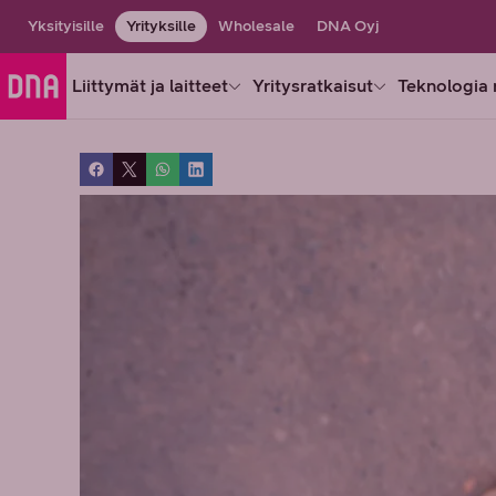
Yksityisille
Yrityksille
Wholesale
DNA Oyj
Liittymät ja laitteet
Yritysratkaisut
Teknologia 