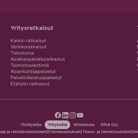
Yritysratkaisut
Kaikki ratkaisut
Verkkoratkaisut
Tietoturva
Asiakaspalveluratkaisut
Toimistoviestintä
Asiantuntijapalvelut
Palvelinkeskuspalvelut
Etätyön ratkaisut
Yksityisille
Yrityksille
Wholesale
DNA Oyj
oja ja rekisteriselosteet
|
Evästeasetukset
|
Tilaus- ja toimistusehdot
|
DN