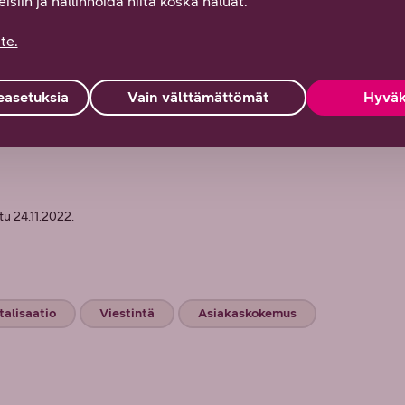
isiin ja hallinnoida niitä koska haluat.
usta ja turvaa kulunhallintaan. Tällä hetkellä Kulku-
uomea.
te.
inen yhdessä kohti menestystä on alkanut!
asetuksia
Vain välttämättömät
Hyväk
imintaa:
tu 24.11.2022.
talisaatio
Viestintä
Asiakaskokemus