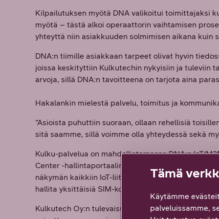
Kilpailutuksen myötä DNA valikoitui toimittajaks
myötä – tästä alkoi operaattorin vaihtamisen proses
yhteyttä niin asiakkuuden solmimisen aikana kuin s
DNA:n tiimille asiakkaan tarpeet olivat hyvin tiedos
joissa keskityttiin Kulkutechin nykyisiin ja tuleviin 
arvoja, sillä DNA:n tavoitteena on tarjota aina para
Hakalankin mielestä palvelu, toimitus ja kommunika
”Asioista puhuttiin suoraan, ollaan rehellisiä tois
sitä saamme, sillä voimme olla yhteydessä sekä myy
Kulku-palvelua on mahdollistamassa DNA:n IoT/M2M 
Center -hallintaportaalin avulla, jonka käyttöön DNA
Tämä verkko
näkymän kaikkiin IoT-liittymiin ja mahdollistaa liitt
hallita yksittäisiä SIM-kortteja reaaliajassa.
Käytämme evästeit
palveluissamme, s
Kulkutech Oy:n tulevaisuuden tavoite on tarjota yh