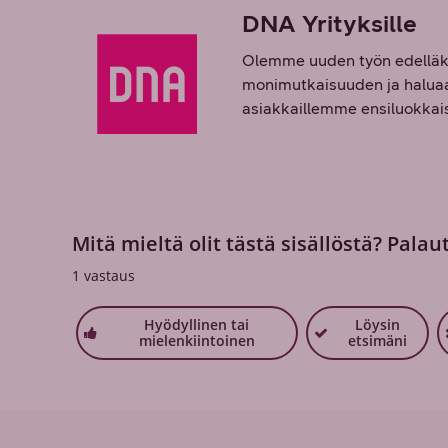
DNA Yrityksille
Olemme uuden työn edelläkä
monimutkaisuuden ja haluaa 
asiakkaillemme ensiluokkaisi
Mitä mieltä olit tästä sisällöstä? Palau
1
vastaus
Hyödyllinen tai
Löysin
mielenkiintoinen
etsimäni