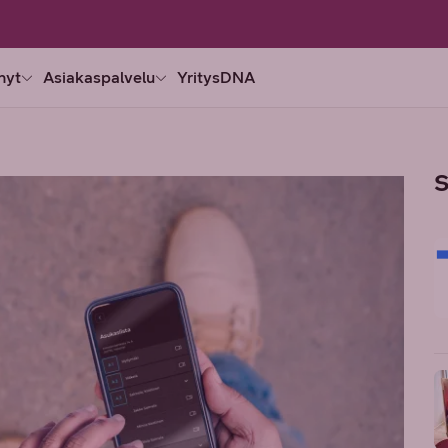
nyt
Asiakaspalvelu
YritysDNA
S