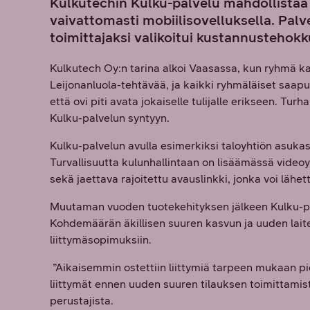
Kulkutechin Kulku-palvelu mahdollistaa k
vaivattomasti mobiilisovelluksella. Pal
toimittajaksi valikoitui kustannustehokk
Kulkutech Oy:n tarina alkoi Vaasassa, kun ryhmä k
Leijonanluola-tehtävää, ja kaikki ryhmäläiset saapui
että ovi piti avata jokaiselle tulijalle erikseen. 
Kulku-palvelun syntyyn.
Kulku-palvelun avulla esimerkiksi taloyhtiön asukas 
Turvallisuutta kulunhallintaan on lisäämässä videoy
sekä jaettava rajoitettu avauslinkki, jonka voi lähett
Muutaman vuoden tuotekehityksen jälkeen Kulku-pal
Kohdemäärän äkillisen suuren kasvun ja uuden lait
liittymäsopimuksiin.
”Aikaisemmin ostettiin liittymiä tarpeen mukaan pie
liittymät ennen uuden suuren tilauksen toimittamis
perustajista.