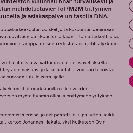
iinteistön kulunhallinnan turvallisesti ja
velun mahdollistavien IoT/M2M-liittymien
uudella ja asiakaspalvelun tasolla DNA.
auppakorkeakoulun opiskelijoita kokoontui ideoimaan
vat sovittuun paikkaan eri aikaan – tämä tarkoitti sitä,
Turhautuminen ramppaamiseen edestakaisin johti älykkään
voi hallita ovia vaivattomasti mobiilisovelluksella.
hteys-ominaisuus, jolla sisääntulija voidaan tunnistaa
ää suoraan tutulle vierailijalle.
velu on ollut markkinoilla reilun vuoden.
eversion myötä huomio alkoi kiinnittymään yrityksen
nemmissä erissä, ja nyt päätettiin kilpailuttaa kaikki
ta”, kertoo Johannes Hakala, yksi Kulkutech Oy:n