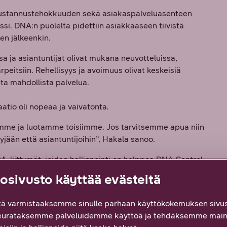
i kustannustehokkuuden sekä asiakaspalveluasenteen
si. DNA:n puolelta pidettiin asiakkaaseen tiivistä
en jälkeenkin.
sa ja asiantuntijat olivat mukana neuvotteluissa,
tarpeitsiin. Rehellisyys ja avoimuus olivat keskeisiä
sta mahdollista palvelua.
atio oli nopeaa ja vaivatonta.
illemme ja luotamme toisiimme. Jos tarvitsemme apua niin
jään että asiantuntijoihin”, Hakala sanoo.
-liittymät, joiden hallinnointi on helppoa DNA Control
 tarjosi perusteellisen koulutuksen. Portaali tarjoaa
sivusto käyttää evästeitä
ymien hallinnan. Kulkutech voi esimerkiksi seurata ja
ä varmistaaksemme sinulle parhaan käyttökokemuksen sivus
eurataksemme palveluidemme käyttöä ja tehdäksemme main
ä useammalle henkilölle mahdollisuus turvalliseen ja