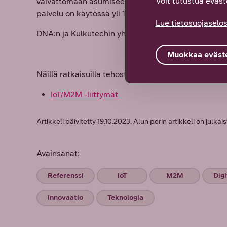
Voit tutustua eväste
vaivattomaan asumiseen sekä organisaatioille helpot
palvelu on käytössä yli 150 kiinteistössä ympäri S
Lue tietosuojaselos
DNA:n ja Kulkutechin yhteistyö kukoistaa – kulkem
Muokkaa eväste
Näillä ratkaisuilla tehostimme asiakkaamme liiketo
IoT/M2M -liittymät
Artikkeli päivitetty 19.10.2023. Alun perin artikkeli on julkais
Avainsanat:
Referenssi
IoT
M2M
Digi
Innovaatio
Teknologia