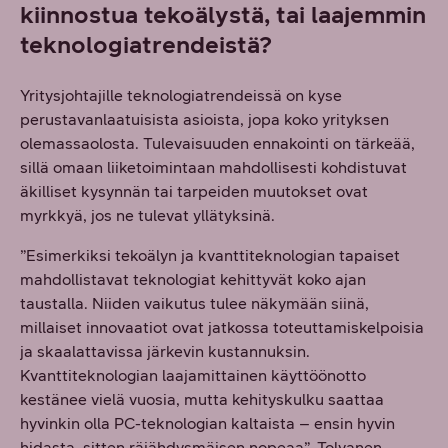
kiinnostua tekoälystä, tai laajemmin
teknologiatrendeistä?
Yritysjohtajille teknologiatrendeissä on kyse
perustavanlaatuisista asioista, jopa koko yrityksen
olemassaolosta. Tulevaisuuden ennakointi on tärkeää,
sillä omaan liiketoimintaan mahdollisesti kohdistuvat
äkilliset kysynnän tai tarpeiden muutokset ovat
myrkkyä, jos ne tulevat yllätyksinä.
”Esimerkiksi tekoälyn ja kvanttiteknologian tapaiset
mahdollistavat teknologiat kehittyvät koko ajan
taustalla. Niiden vaikutus tulee näkymään siinä,
millaiset innovaatiot ovat jatkossa toteuttamiskelpoisia
ja skaalattavissa järkevin kustannuksin.
Kvanttiteknologian laajamittainen käyttöönotto
kestänee vielä vuosia, mutta kehityskulku saattaa
hyvinkin olla PC-teknologian kaltaista – ensin hyvin
hidasta, sitten räjähdysmäisen nopeaa”, Tolvanen