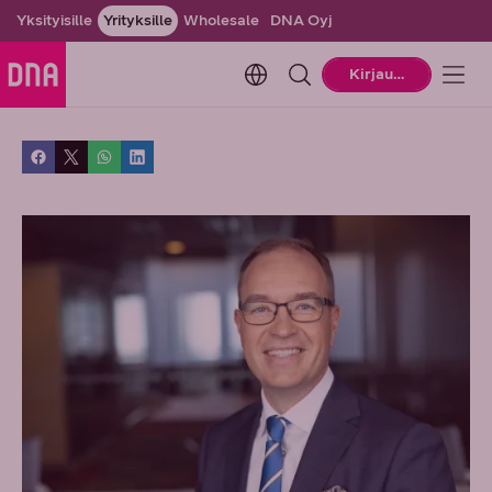
Yksityisille
Yrityksille
Wholesale
DNA Oyj
Change language. Current la
Kirjaudu