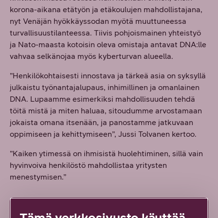
korona-aikana etätyön ja etäkoulujen mahdollistajana,
nyt Venäjän hyökkäyssodan myötä muuttuneessa
turvallisuustilanteessa. Tiivis pohjoismainen yhteistyö
ja Nato-maasta kotoisin oleva omistaja antavat DNA:lle
vahvaa selkänojaa myös kyberturvan alueella.
”Henkilökohtaisesti innostava ja tärkeä asia on syksyllä
julkaistu työnantajalupaus, inhimillinen ja omanlainen
DNA. Lupaamme esimerkiksi mahdollisuuden tehdä
töitä mistä ja miten haluaa, sitoudumme arvostamaan
jokaista omana itsenään, ja panostamme jatkuvaan
oppimiseen ja kehittymiseen”, Jussi Tolvanen kertoo.
”Kaiken ytimessä on ihmisistä huolehtiminen, sillä vain
hyvinvoiva henkilöstö mahdollistaa yritysten
menestymisen.”
Tämä verkkosivusto käyttää
Miltä näyttää teknologian vuosi 2023?
Lataa