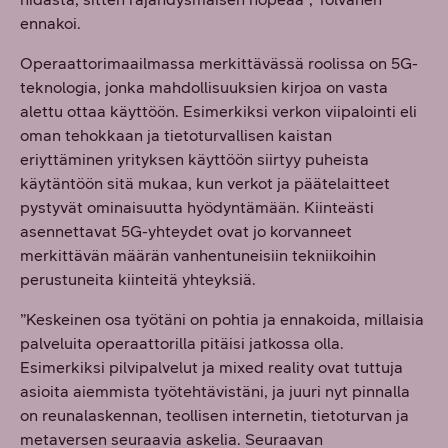
ennakoi.
Operaattorimaailmassa merkittävässä roolissa on 5G-
teknologia, jonka mahdollisuuksien kirjoa on vasta
alettu ottaa käyttöön. Esimerkiksi verkon viipalointi eli
oman tehokkaan ja tietoturvallisen kaistan
eriyttäminen yrityksen käyttöön siirtyy puheista
käytäntöön sitä mukaa, kun verkot ja päätelaitteet
pystyvät ominaisuutta hyödyntämään. Kiinteästi
asennettavat 5G-yhteydet ovat jo korvanneet
merkittävän määrän vanhentuneisiin tekniikoihin
perustuneita kiinteitä yhteyksiä.
”Keskeinen osa työtäni on pohtia ja ennakoida, millaisia
palveluita operaattorilla pitäisi jatkossa olla.
Esimerkiksi pilvipalvelut ja mixed reality ovat tuttuja
asioita aiemmista työtehtävistäni, ja juuri nyt pinnalla
on reunalaskennan, teollisen internetin, tietoturvan ja
metaversen seuraavia askelia. Seuraavan