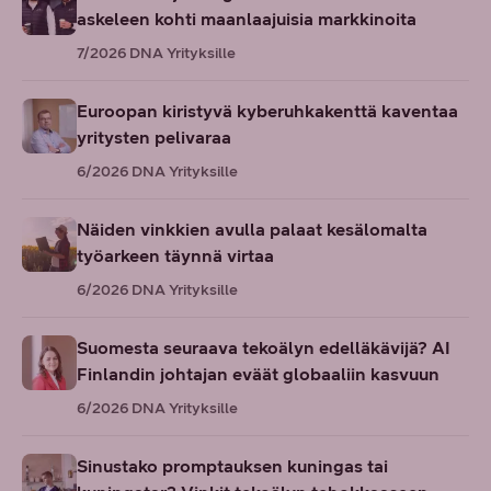
askeleen kohti maanlaajuisia markkinoita
7/2026
DNA Yrityksille
Euroopan kiristyvä kyberuhkakenttä kaventaa
yritysten pelivaraa
6/2026
DNA Yrityksille
Näiden vinkkien avulla palaat kesälomalta
työarkeen täynnä virtaa
6/2026
DNA Yrityksille
Suomesta seuraava tekoälyn edelläkävijä? AI
Finlandin johtajan eväät globaaliin kasvuun
6/2026
DNA Yrityksille
Sinustako promptauksen kuningas tai