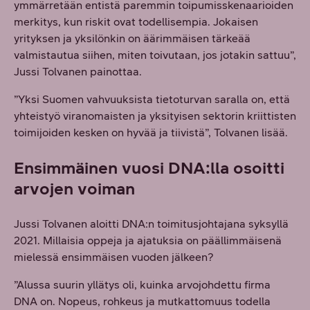
ymmärretään entistä paremmin toipumisskenaarioiden
merkitys, kun riskit ovat todellisempia. Jokaisen
yrityksen ja yksilönkin on äärimmäisen tärkeää
valmistautua siihen, miten toivutaan, jos jotakin sattuu”,
Jussi Tolvanen painottaa.
”Yksi Suomen vahvuuksista tietoturvan saralla on, että
yhteistyö viranomaisten ja yksityisen sektorin kriittisten
toimijoiden kesken on hyvää ja tiivistä”, Tolvanen lisää.
Ensimmäinen vuosi DNA:lla osoitti
arvojen voiman
Jussi Tolvanen aloitti DNA:n toimitusjohtajana syksyllä
2021. Millaisia oppeja ja ajatuksia on päällimmäisenä
mielessä ensimmäisen vuoden jälkeen?
”Alussa suurin yllätys oli, kuinka arvojohdettu firma
DNA on. Nopeus, rohkeus ja mutkattomuus todella