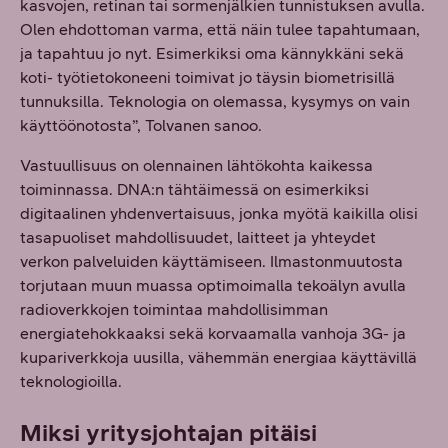
kasvojen, retinan tai sormenjälkien tunnistuksen avulla.
Olen ehdottoman varma, että näin tulee tapahtumaan,
ja tapahtuu jo nyt. Esimerkiksi oma kännykkäni sekä
koti- työtietokoneeni toimivat jo täysin biometrisillä
tunnuksilla. Teknologia on olemassa, kysymys on vain
käyttöönotosta”, Tolvanen sanoo.
Vastuullisuus on olennainen lähtökohta kaikessa
toiminnassa. DNA:n tähtäimessä on esimerkiksi
digitaalinen yhdenvertaisuus, jonka myötä kaikilla olisi
tasapuoliset mahdollisuudet, laitteet ja yhteydet
verkon palveluiden käyttämiseen. Ilmastonmuutosta
torjutaan muun muassa optimoimalla tekoälyn avulla
radioverkkojen toimintaa mahdollisimman
energiatehokkaaksi sekä korvaamalla vanhoja 3G- ja
kupariverkkoja uusilla, vähemmän energiaa käyttävillä
teknologioilla.
Miksi yritysjohtajan pitäisi