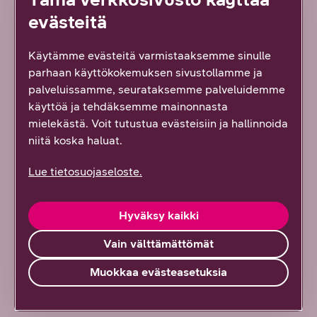
Teknologiatrendit 2023 -raportti.
evästeitä
Käytämme evästeitä varmistaaksemme sinulle
Avainsanat:
parhaan käyttökokemuksen sivustollamme ja
palveluissamme, seurataksemme palveluidemme
Verkko
Yhteydet
Mobiili
käyttöä ja tehdäksemme mainonnasta
Digitalisaatio
Muuttuva työ
Työkulttuuri
mielekästä. Voit tutustua evästeisiin ja hallinnoida
niitä koska haluat.
Viestintä
Asiakaskokemus
Yritysvastuu
Lue tietosuojaseloste.
Teknologia
5G
Tietoturva
Johtaminen
Liikkuva työ
Tekoäly
Hyväksy kaikki
Kyberturvallisuus
Etätyö
Vain välttämättömät
Muokkaa evästeasetuksia
Teknologiatrendit