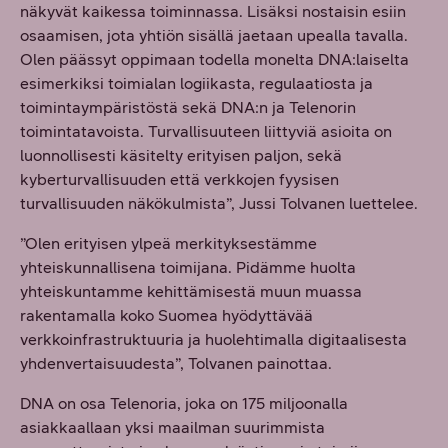
näkyvät kaikessa toiminnassa. Lisäksi nostaisin esiin
osaamisen, jota yhtiön sisällä jaetaan upealla tavalla.
Olen päässyt oppimaan todella monelta DNA:laiselta
esimerkiksi toimialan logiikasta, regulaatiosta ja
toimintaympäristöstä sekä DNA:n ja Telenorin
toimintatavoista. Turvallisuuteen liittyviä asioita on
luonnollisesti käsitelty erityisen paljon, sekä
kyberturvallisuuden että verkkojen fyysisen
turvallisuuden näkökulmista”, Jussi Tolvanen luettelee.
”Olen erityisen ylpeä merkityksestämme
yhteiskunnallisena toimijana. Pidämme huolta
yhteiskuntamme kehittämisestä muun muassa
rakentamalla koko Suomea hyödyttävää
verkkoinfrastruktuuria ja huolehtimalla digitaalisesta
yhdenvertaisuudesta”, Tolvanen painottaa.
DNA on osa Telenoria, joka on 175 miljoonalla
asiakkaallaan yksi maailman suurimmista