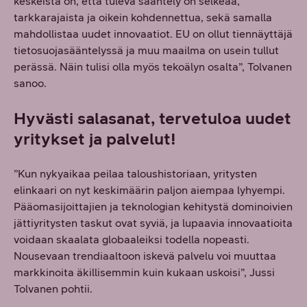
keskeistä on, että tuleva sääntely on selkeää,
tarkkarajaista ja oikein kohdennettua, sekä samalla
mahdollistaa uudet innovaatiot. EU on ollut tiennäyttäjä
tietosuojasääntelyssä ja muu maailma on usein tullut
perässä. Näin tulisi olla myös tekoälyn osalta”, Tolvanen
sanoo.
Hyvästi salasanat, tervetuloa uudet
yritykset ja palvelut!
”Kun nykyaikaa peilaa taloushistoriaan, yritysten
elinkaari on nyt keskimäärin paljon aiempaa lyhyempi.
Pääomasijoittajien ja teknologian kehitystä dominoivien
jättiyritysten taskut ovat syviä, ja lupaavia innovaatioita
voidaan skaalata globaaleiksi todella nopeasti.
Nousevaan trendiaaltoon iskevä palvelu voi muuttaa
markkinoita äkillisemmin kuin kukaan uskoisi”, Jussi
Tolvanen pohtii.