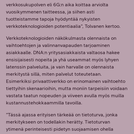
verkkosukupolven eli 6G:n aika koittaa arviolta
vuosikymmenen taitteessa, ja siihen asti
tuotteistamme tapoja hyödyntää nykyisten
verkkoteknologioiden potentiaalia”, Tolvanen kertoo.
Verkkoteknologioiden näkökulmasta olennaista on
vaihtoehtojen ja valinnanvapauden tarjoaminen
asiakkaalle. DNA:n yritysasiakkaista valtaosa hakee
ensisijaisesti nopeita ja yhä useammat myös lyhyen
latenssin palveluita, ja vain harvalle on olennaista
merkitystä sillä, miten palvelut toteutetaan.
Esimerkiksi privaattiverkko on erinomainen vaihtoehto
tiettyihin skenaarioihin, mutta moniin tarpeisiin voidaan
vastata taatun nopeuden ja viiveen avulla myös muilla
kustannustehokkaammilla tavoilla.
”Tässä ajassa erityisen tärkeää on tietoturva, jonka
merkitykseen on todellakin herätty. Tietoturvan
ytimenä perinteisesti pidetyn suojaamisen ohella