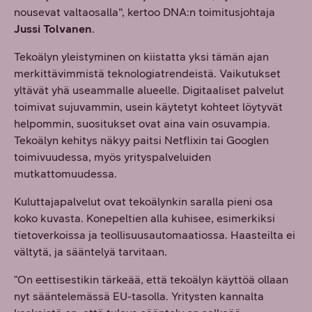
nousevat valtaosalla”, kertoo DNA:n toimitusjohtaja
Jussi Tolvanen
.
Tekoälyn yleistyminen on kiistatta yksi tämän ajan
merkittävimmistä teknologiatrendeistä. Vaikutukset
yltävät yhä useammalle alueelle. Digitaaliset palvelut
toimivat sujuvammin, usein käytetyt kohteet löytyvät
helpommin, suositukset ovat aina vain osuvampia.
Tekoälyn kehitys näkyy paitsi Netflixin tai Googlen
toimivuudessa, myös yrityspalveluiden
mutkattomuudessa.
Kuluttajapalvelut ovat tekoälynkin saralla pieni osa
koko kuvasta. Konepeltien alla kuhisee, esimerkiksi
tietoverkoissa ja teollisuusautomaatiossa. Haasteilta ei
vältytä, ja sääntelyä tarvitaan.
"On eettisestikin tärkeää, että tekoälyn käyttöä ollaan
nyt sääntelemässä EU-tasolla. Yritysten kannalta