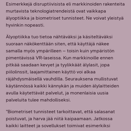
Esimerkkejä disruptiivisista eli markkinoiden rakenteita
murtavista teknologiatrendeistä ovat vaikkapa
älyoptiikka ja biometriset tunnisteet. Ne voivat yleistyä
hyvinkin nopeasti.
Älyoptiikka tuo tietoa nähtäväksi ja käsiteltäväksi
suoraan näkökenttään siten, että käyttäjä näkee
samalla myös ympärilleen – toisin kuin ympäristön
pimentävissä VR-laseissa. Kun markkinoille ennen
pitkää saadaan kevyet ja tyylikkäät älylasit, jopa
piilolinssit, laajamittainen käyttö voi alkaa
räjähdysmäisellä vauhdilla. Seurauksena mullistuvat
käytännössä kaikki kännykän ja muiden älylaitteiden
avulla käytettävät palvelut, ja monenlaisia uusia
palveluita tulee mahdolliseksi.
”Biometriset tunnisteet tarkoittavat, että salasanat
poistuvat, ja harva jää niitä kaipaamaan. Jatkossa
kaikki laitteet ja sovellukset toimivat esimerkiksi