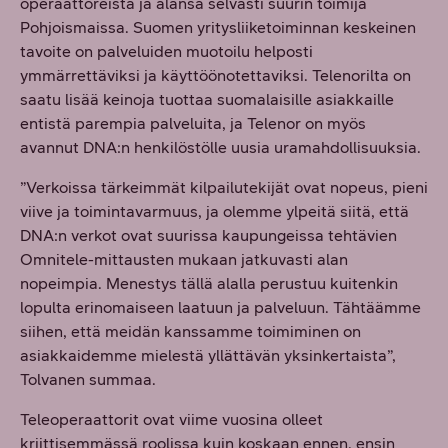
operaattoreista ja alansa selvästi suurin toimija
Pohjoismaissa. Suomen yritysliiketoiminnan keskeinen
tavoite on palveluiden muotoilu helposti
ymmärrettäviksi ja käyttöönotettaviksi. Telenorilta on
saatu lisää keinoja tuottaa suomalaisille asiakkaille
entistä parempia palveluita, ja Telenor on myös
avannut DNA:n henkilöstölle uusia uramahdollisuuksia.
”Verkoissa tärkeimmät kilpailutekijät ovat nopeus, pieni
viive ja toimintavarmuus, ja olemme ylpeitä siitä, että
DNA:n verkot ovat suurissa kaupungeissa tehtävien
Omnitele-mittausten mukaan jatkuvasti alan
nopeimpia. Menestys tällä alalla perustuu kuitenkin
lopulta erinomaiseen laatuun ja palveluun. Tähtäämme
siihen, että meidän kanssamme toimiminen on
asiakkaidemme mielestä yllättävän yksinkertaista”,
Tolvanen summaa.
Teleoperaattorit ovat viime vuosina olleet
kriittisemmässä roolissa kuin koskaan ennen, ensin