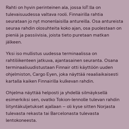
Rahti on hyvin perinteinen ala, jossa IoT:lla on
tulevaisuudessa valtava rooli. Finnairilla rahtia
seurataan jo nyt monenlaisilla antureilla. Osa antureista
seuraa rahdin olosuhteita koko ajan, osa puolestaan on
pieniä ja passiivisia, joista tieto puretaan matkan
jälkeen.
Yksi iso mullistus uudessa terminaalissa on
rahtiliikenteen jatkuva, ajantasainen seuranta. Osana
terminaaliuudistustaan Finnair otti käyttöön uuden
ohjelmiston, Cargo Eyen, joka näyttää reaaliaikaisesti
kartalla kaiken Finnairilla kulkevan rahdin.
Ohjelma näyttää helposti ja yhdellä silmäyksellä
esimerkiksi sen, ovatko Tokion-lennolle tulevan rahdin
liityntäkuljetukset ajallaan – oli kyse sitten Norjasta
tulevasta rekasta tai Barcelonasta tulevasta
lentokoneesta.