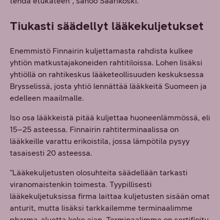
tehdä etukäteen", sanoo Saarikoski.
Tiukasti säädellyt lääkekuljetukset
Enemmistö Finnairin kuljettamasta rahdista kulkee
yhtiön matkustajakoneiden rahtitiloissa. Lohen lisäksi
yhtiöllä on rahtikeskus lääketeollisuuden keskuksessa
Brysselissä, josta yhtiö lennättää lääkkeitä Suomeen ja
edelleen maailmalle.
Iso osa lääkkeistä pitää kuljettaa huoneenlämmössä, eli
15–25 asteessa. Finnairin rahtiterminaalissa on
lääkkeille varattu erikoistila, jossa lämpötila pysyy
tasaisesti 20 asteessa.
"Lääkekuljetusten olosuhteita säädellään tarkasti
viranomaistenkin toimesta. Tyypillisesti
lääkekuljetuksissa firma laittaa kuljetusten sisään omat
anturit, mutta lisäksi tarkkailemme terminaalimme
pharma-aluetta koko ajan. Terminaalimme on sertifioitu