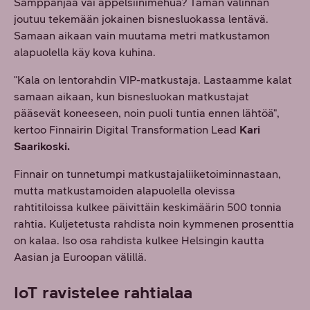
Samppanjaa vai appelsiinimehua? Tämän valinnan
joutuu tekemään jokainen bisnesluokassa lentävä.
Samaan aikaan vain muutama metri matkustamon
alapuolella käy kova kuhina.
"Kala on lentorahdin VIP-matkustaja. Lastaamme kalat
samaan aikaan, kun bisnesluokan matkustajat
pääsevät koneeseen, noin puoli tuntia ennen lähtöä",
kertoo Finnairin Digital Transformation Lead
Kari
Saarikoski.
Finnair on tunnetumpi matkustajaliiketoiminnastaan,
mutta matkustamoiden alapuolella olevissa
rahtitiloissa kulkee päivittäin keskimäärin 500 tonnia
rahtia. Kuljetetusta rahdista noin kymmenen prosenttia
on kalaa. Iso osa rahdista kulkee Helsingin kautta
Aasian ja Euroopan välillä.
IoT ravistelee rahtialaa