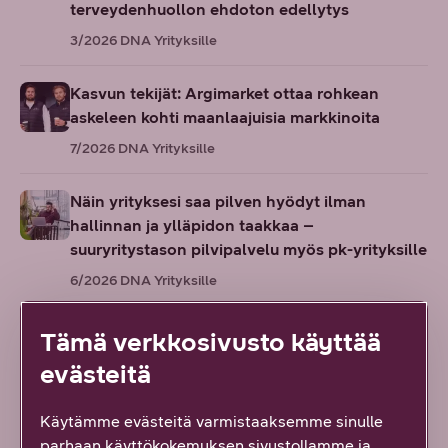
terveydenhuollon ehdoton edellytys
3/2026
DNA Yrityksille
Kasvun tekijät: Argimarket ottaa rohkean
askeleen kohti maanlaajuisia markkinoita
7/2026
DNA Yrityksille
Näin yrityksesi saa pilven hyödyt ilman
hallinnan ja ylläpidon taakkaa –
suuryritystason pilvipalvelu myös pk-yrityksille
6/2026
DNA Yrityksille
Euroopan kiristyvä kyberuhkakenttä kaventaa
Tämä verkkosivusto käyttää
yritysten pelivaraa
evästeitä
6/2026
DNA Yrityksille
Käytämme evästeitä varmistaaksemme sinulle
Näiden vinkkien avulla palaat kesälomalta
parhaan käyttökokemuksen sivustollamme ja