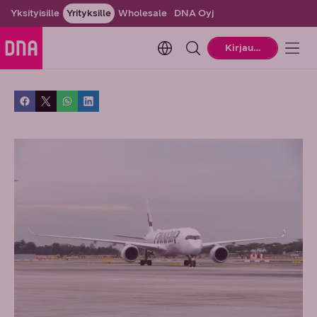
Yksityisille
Yrityksille
Wholesale
DNA Oyj
Change language. Current la
Kirjaudu