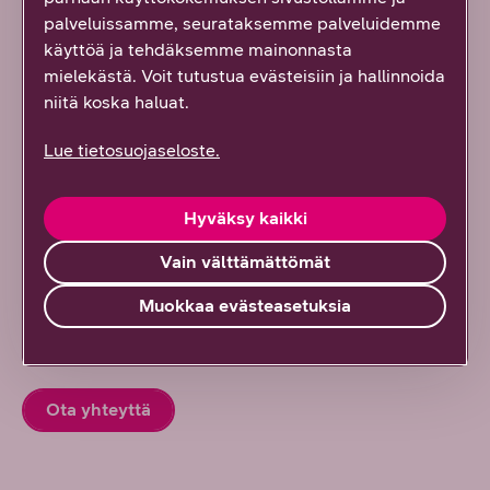
työarkeen täynnä virtaa
palveluissamme, seurataksemme palveluidemme
käyttöä ja tehdäksemme mainonnasta
6/2026
DNA Yrityksille
mielekästä. Voit tutustua evästeisiin ja hallinnoida
niitä koska haluat.
Kaikki artikkelit ja blogit
Lue tietosuojaseloste.
Kaikki referenssit
Hyväksy kaikki
Vain välttämättömät
Kaikki oppaat
Muokkaa evästeasetuksia
Tilaa uutiskirje
Ota yhteyttä