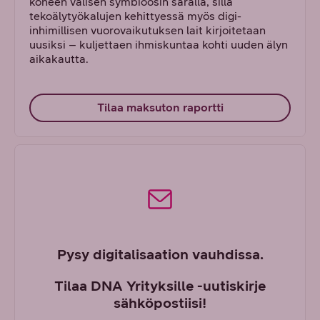
koneen välisen symbioosin saralla, sillä
tekoälytyökalujen kehittyessä myös digi-
inhimillisen vuorovaikutuksen lait kirjoitetaan
uusiksi – kuljettaen ihmiskuntaa kohti uuden älyn
aikakautta.
Tilaa maksuton raportti
Pysy digitalisaation vauhdissa.
Tilaa DNA Yrityksille -uutiskirje
sähköpostiisi!