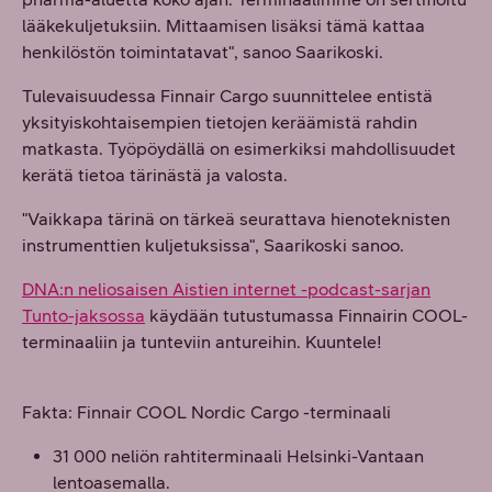
lääkekuljetuksiin. Mittaamisen lisäksi tämä kattaa
henkilöstön toimintatavat", sanoo Saarikoski.
Tulevaisuudessa Finnair Cargo suunnittelee entistä
yksityiskohtaisempien tietojen keräämistä rahdin
matkasta. Työpöydällä on esimerkiksi mahdollisuudet
kerätä tietoa tärinästä ja valosta.
"Vaikkapa tärinä on tärkeä seurattava hienoteknisten
instrumenttien kuljetuksissa", Saarikoski sanoo.
DNA:n neliosaisen Aistien internet -podcast-sarjan
Tunto-jaksossa
käydään tutustumassa Finnairin COOL-
terminaaliin ja tunteviin antureihin. Kuuntele!
Fakta: Finnair COOL Nordic Cargo -terminaali
31 000 neliön rahtiterminaali Helsinki-Vantaan
lentoasemalla.