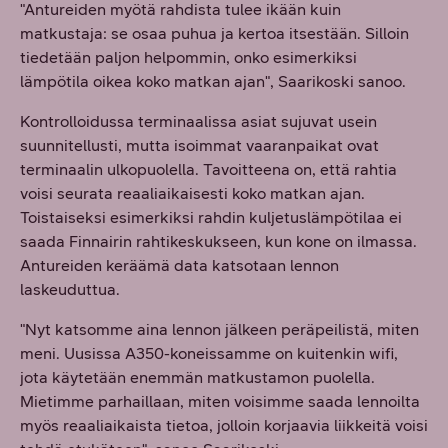
"Antureiden myötä rahdista tulee ikään kuin
matkustaja: se osaa puhua ja kertoa itsestään. Silloin
tiedetään paljon helpommin, onko esimerkiksi
lämpötila oikea koko matkan ajan", Saarikoski sanoo.
Kontrolloidussa terminaalissa asiat sujuvat usein
suunnitellusti, mutta isoimmat vaaranpaikat ovat
terminaalin ulkopuolella. Tavoitteena on, että rahtia
voisi seurata reaaliaikaisesti koko matkan ajan.
Toistaiseksi esimerkiksi rahdin kuljetuslämpötilaa ei
saada Finnairin rahtikeskukseen, kun kone on ilmassa.
Antureiden keräämä data katsotaan lennon
laskeuduttua.
"Nyt katsomme aina lennon jälkeen peräpeilistä, miten
meni. Uusissa A350-koneissamme on kuitenkin wifi,
jota käytetään enemmän matkustamon puolella.
Mietimme parhaillaan, miten voisimme saada lennoilta
myös reaaliaikaista tietoa, jolloin korjaavia liikkeitä voisi