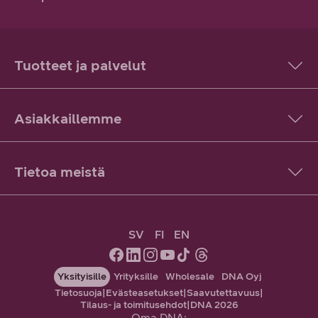
Tuotteet ja palvelut
Asiakkaillemme
Tietoa meistä
SV
FI
EN
Yksityisille
Yrityksille
Wholesale
DNA Oyj
Tietosuoja
|
Evästeasetukset
|
Saavutettavuus
|
Tilaus- ja toimitusehdot
|
DNA 2026
Oma DNA: