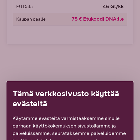
46 Gt/kk
EU Data
75 € Etukoodi DNA:lle
Kaupan päälle
Usein kysytyt kysymykset
Tämä verkkosivusto käyttää
evästeitä
Voinko pitää nykyisen puhelinnumeroni, jos
siirrän liittymäni DNA:lle?
Käytämme evästeitä varmistaaksemme sinulle
parhaan käyttökokemuksen sivustollamme ja
Pitääkö minun itse irtisanoa vanha
liittymäni?
palveluissamme, seurataksemme palveluidemme