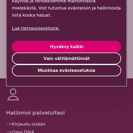
käyttöä ja tehdäksemme mainonnasta
mielekästä. Voit tutustua evästeisiin ja hallinnoida
Kuinka kauan numeronsiirto toiselta
niitä koska haluat.
operaattorilta vie aikaa?
Lue tietosuojaseloste.
Millainen kuuluvuus DNA:n liittymillä on?
Hyväksy kaikki
Vaikuttaako liittymän vaihtaminen
puhelimeni yhteystietoihin?
Vain välttämättömät
Muokkaa evästeasetuksia
Hallinnoi palveluitasi
Kirjaudu sisään
Oma DNA