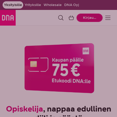
Yksityisille
Yrityksille
Wholesale
DNA Oyj
Ostoskori
Kirjaudu
Opiskelija
, nappaa edullinen