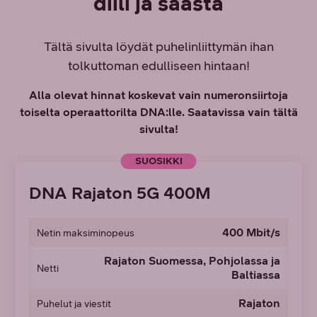
diili ja säästä
Tältä sivulta löydät puhelinliittymän ihan
tolkuttoman edulliseen hintaan!
Alla olevat hinnat koskevat vain numeronsiirtoja
toiselta operaattorilta DNA:lle. Saatavissa vain tältä
sivulta!
SUOSIKKI
DNA Rajaton 5G 400M
400 Mbit/s
Netin maksiminopeus
Rajaton Suomessa, Pohjolassa ja
Netti
Baltiassa
Rajaton
Puhelut ja viestit