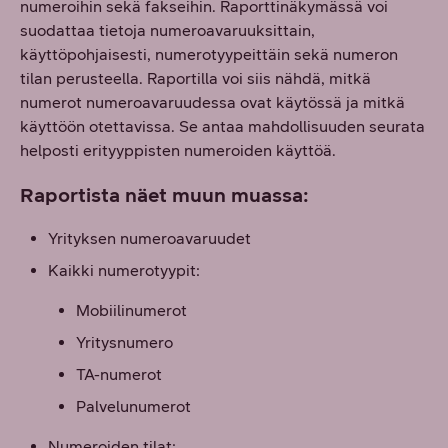
numeroihin sekä fakseihin. Raporttinäkymässä voi
suodattaa tietoja numeroavaruuksittain,
käyttöpohjaisesti, numerotyypeittäin sekä numeron
tilan perusteella. Raportilla voi siis nähdä, mitkä
numerot numeroavaruudessa ovat käytössä ja mitkä
käyttöön otettavissa. Se antaa mahdollisuuden seurata
helposti erityyppisten numeroiden käyttöä.
Raportista näet muun muassa:
Yrityksen numeroavaruudet
Kaikki numerotyypit:
Mobiilinumerot
Yritysnumero
TA-numerot
Palvelunumerot
Numeroiden tilat: