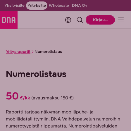
Yksityisille
Yrityksille
Wholesale
DNA Oyj
Change language. Current la
Kirjaudu
Yritysraportit
Numerolistaus
Numerolistaus
50
€/kk
(avausmaksu 150 €)
Raportti tarjoaa näkymän mobiilipuhe- ja
mobiilidataliittymiin, DNA Vaihdepalvelun numeroihin
numerotyypistä riippumatta, Numerointipalveluiden