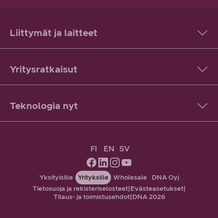
Liittymät ja laitteet
Yritysratkaisut
Teknologia nyt
FI
EN
SV
Yksityisille
Yrityksille
Wholesale
DNA Oyj
Tietosuoja ja rekisteriselosteet
|
Evästeasetukset
|
Tilaus- ja toimistusehdot
|
DNA 2026