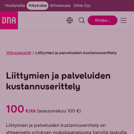
Yksityisille
Yrityksille
Wholesale
DNA Oyj
Change language. Current la
Kirjaudu
Yritysraportit
Liittymien ja palveluiden kustannuserittely
Liittymien ja palveluiden
kustannuserittely
100
€/kk
(avausmaksu 100 €)
Liittymien ja palveluiden kustannuserittely on
yhteenveto yrityksen mobiilipalveluista tietyltä laskulta