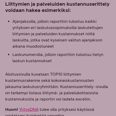
Liittymien ja palveluiden kustannuserittely
voidaan hakea esimerkiksi:
Ajanjaksolla, jolloin raporttiin tulostuu kaikki
yrityksen eri laskutussopimuksilla laskutettujen
liittymien ja palveluiden kustannukset niiltä
laskuilta, jotka ovat kyseisen valitun ajanjakson
aikana muodostuneet
Laskunumerolla, jolloin raporttiin tulostuu tietyn
laskun kustannukset
Aloitussivulla kuvataan TOP10 liittymien
kustannusrakenne sekä kokonaiskustannusten
jakauma laskutusryhmittäin. Kustannuserittely -sivulla
on tarkempi listaus liittymä- ja palvelukohtaisista
kustannuksista ja raportin voi ladata exceliin.
Huom!
YritysDNA
tulee olla yrityksesi käytössä
voidaksesi hyödyntää raporttia.