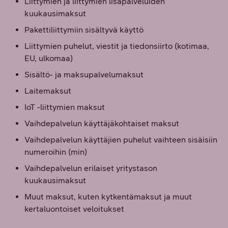
Liittymien ja liittymien lisäpalveluiden
kuukausimaksut
Pakettiliittymiin sisältyvä käyttö
Liittymien puhelut, viestit ja tiedonsiirto (kotimaa,
EU, ulkomaa)
Sisältö- ja maksupalvelumaksut
Laitemaksut
IoT -liittymien maksut
Vaihdepalvelun käyttäjäkohtaiset maksut
Vaihdepalvelun käyttäjien puhelut vaihteen sisäisiin
numeroihin (min)
Vaihdepalvelun erilaiset yritystason
kuukausimaksut
Muut maksut, kuten kytkentämaksut ja muut
kertaluontoiset veloitukset